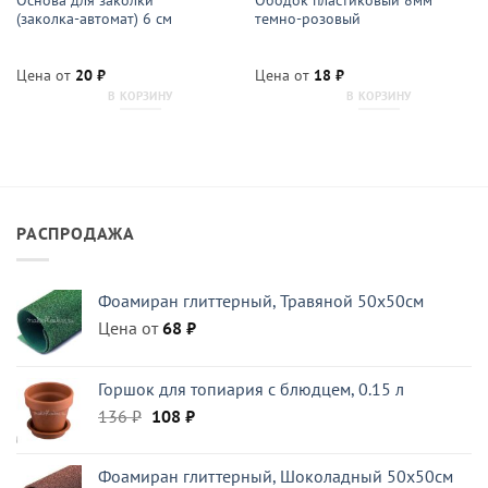
(заколка-автомат) 6 см
темно-розовый
Цена от
20
₽
Цена от
18
₽
В КОРЗИНУ
В КОРЗИНУ
РАСПРОДАЖА
Фоамиран глиттерный, Травяной 50x50см
Цена от
68
₽
Горшок для топиария с блюдцем, 0.15 л
Первоначальная
Текущая
136
₽
108
₽
цена
цена:
составляла
108 ₽.
Фоамиран глиттерный, Шоколадный 50x50см
136 ₽.