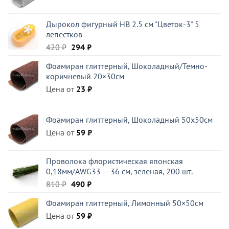
Дырокол фигурный HB 2.5 см "Цветок-3" 5
лепестков
Первоначальная
Текущая
420
₽
294
₽
цена
цена:
Фоамиран глиттерный, Шоколадный/Темно-
составляла
294 ₽.
коричневый 20×30см
420 ₽.
Цена от
23
₽
Фоамиран глиттерный, Шоколадный 50x50см
Цена от
59
₽
Проволока флористическая японская
0,18мм/AWG33 — 36 см, зеленая, 200 шт.
Первоначальная
Текущая
810
₽
490
₽
цена
цена:
Фоамиран глиттерный, Лимонный 50×50см
составляла
490 ₽.
Цена от
810 ₽.
59
₽