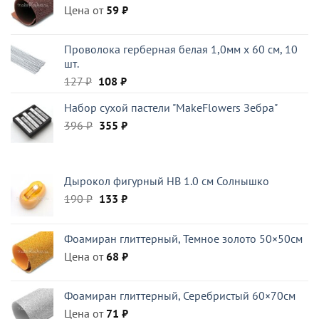
Цена от
59
₽
Проволока герберная белая 1,0мм x 60 см, 10
шт.
Первоначальная
Текущая
127
₽
108
₽
цена
цена:
Набор сухой пастели "MakeFlowers Зебра"
составляла
108 ₽.
Первоначальная
Текущая
396
₽
127 ₽.
355
₽
цена
цена:
составляла
355 ₽.
396 ₽.
Дырокол фигурный HB 1.0 см Солнышко
Первоначальная
Текущая
190
₽
133
₽
цена
цена:
составляла
133 ₽.
Фоамиран глиттерный, Темное золото 50×50см
190 ₽.
Цена от
68
₽
Фоамиран глиттерный, Серебристый 60×70см
Цена от
71
₽