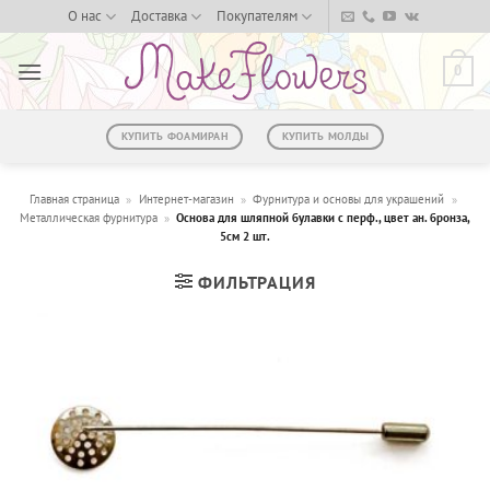
Skip
О нас
Доставка
Покупателям
to
content
0
КУПИТЬ ФОАМИРАН
КУПИТЬ МОЛДЫ
Главная страница
»
Интернет-магазин
»
Фурнитура и основы для украшений
»
Металлическая фурнитура
»
Основа для шляпной булавки с перф., цвет ан. бронза,
5см 2 шт.
ФИЛЬТРАЦИЯ