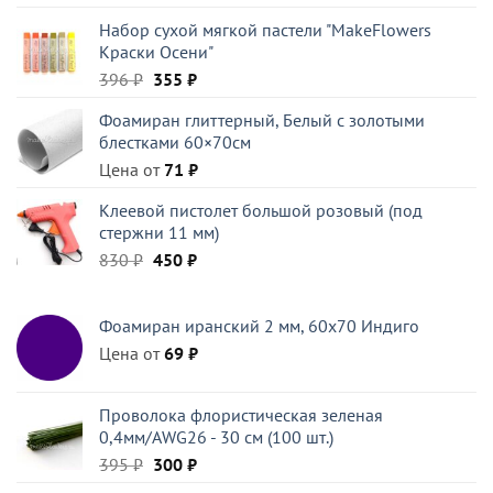
цена
цена:
Набор сухой мягкой пастели "MakeFlowers
составляла
28 ₽.
Краски Осени"
45 ₽.
Первоначальная
Текущая
396
₽
355
₽
цена
цена:
Фоамиран глиттерный, Белый c золотыми
составляла
355 ₽.
блестками 60×70см
396 ₽.
Цена от
71
₽
Клеевой пистолет большой розовый (под
стержни 11 мм)
Первоначальная
Текущая
830
₽
450
₽
цена
цена:
составляла
450 ₽.
Фоамиран иранский 2 мм, 60х70 Индиго
830 ₽.
Цена от
69
₽
Проволока флористическая зеленая
0,4мм/AWG26 - 30 см (100 шт.)
Первоначальная
Текущая
395
₽
300
₽
цена
цена: