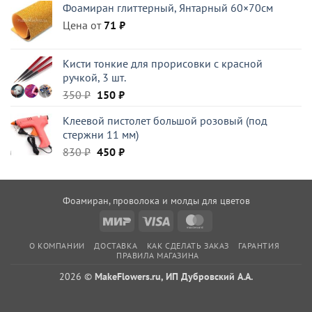
Фоамиран глиттерный, Янтарный 60×70см
составляла
300 ₽.
Цена от
395 ₽.
71
₽
Кисти тонкие для прорисовки с красной
ручкой, 3 шт.
Первоначальная
Текущая
350
₽
150
₽
цена
цена:
Клеевой пистолет большой розовый (под
составляла
150 ₽.
стержни 11 мм)
350 ₽.
Первоначальная
Текущая
830
₽
450
₽
цена
цена:
составляла
450 ₽.
830 ₽.
Фоамиран, проволока и молды для цветов
Mir
Visa
MasterCard
О КОМПАНИИ
ДОСТАВКА
КАК СДЕЛАТЬ ЗАКАЗ
ГАРАНТИЯ
ПРАВИЛА МАГАЗИНА
2026 ©
MakeFlowers.ru, ИП Дубровский А.А.