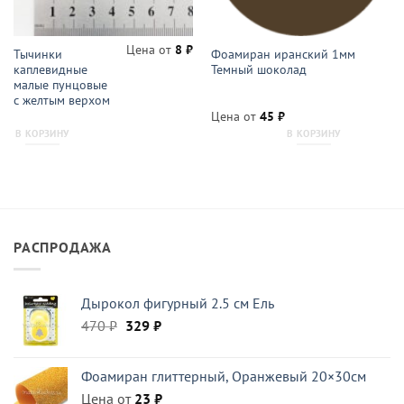
Цена от
8
₽
Тычинки
Фоамиран иранский 1мм
каплевидные
Темный шоколад
малые пунцовые
с желтым верхом
Цена от
45
₽
В КОРЗИНУ
В КОРЗИНУ
РАСПРОДАЖА
Дырокол фигурный 2.5 см Ель
Первоначальная
Текущая
470
₽
329
₽
цена
цена:
составляла
329 ₽.
Фоамиран глиттерный, Оранжевый 20×30см
470 ₽.
Цена от
23
₽