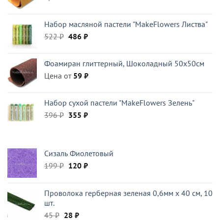
Набор масляной пастели "MakeFlowers Листва"
Первоначальная
Текущая
522
₽
486
₽
цена
цена:
составляла
486 ₽.
Фоамиран глиттерный, Шоколадный 50x50см
522 ₽.
Цена от
59
₽
Набор сухой пастели "MakeFlowers Зелень"
Первоначальная
Текущая
396
₽
355
₽
цена
цена:
составляла
355 ₽.
396 ₽.
Сизаль Фиолетовый
Первоначальная
Текущая
199
₽
120
₽
цена
цена:
составляла
120 ₽.
Проволока герберная зеленая 0,6мм x 40 см, 10
199 ₽.
шт.
Первоначальная
Текущая
45
₽
28
₽