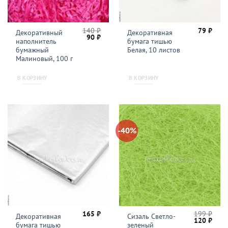
140
₽
79
₽
Декоративный
Декоративная
Первоначальная
Текущая
90
₽
наполнитель
бумага тишью
цена
цена:
составляла
90 ₽.
бумажный
Белая, 10 листов
140 ₽.
Малиновый, 100 г
В КОРЗИНУ
В КОРЗИНУ
-40%
165
₽
199
₽
Декоративная
Сизаль Светло-
Первонача
Теку
120
₽
бумага тишью
зеленый
цена
цена