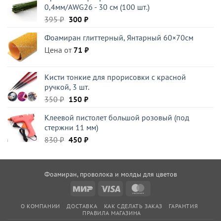
0,4мм/AWG26 - 30 см (100 шт.)
Первоначальная
Текущая
395
₽
300
₽
цена
цена:
Фоамиран глиттерный, Янтарный 60×70см
составляла
300 ₽.
Цена от
395 ₽.
71
₽
Кисти тонкие для прорисовки с красной
ручкой, 3 шт.
Первоначальная
Текущая
350
₽
150
₽
цена
цена:
Клеевой пистолет большой розовый (под
составляла
150 ₽.
стержни 11 мм)
350 ₽.
Первоначальная
Текущая
830
₽
450
₽
цена
цена:
составляла
450 ₽.
830 ₽.
Фоамиран, проволока и молды для цветов
Mir
Visa
MasterCard
О КОМПАНИИ
ДОСТАВКА
КАК СДЕЛАТЬ ЗАКАЗ
ГАРАНТИЯ
ПРАВИЛА МАГАЗИНА