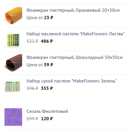
составляла
329 ₽.
Фоамиран глиттерный, Оранжевый 20×30см
470 ₽.
Цена от
23
₽
Набор масляной пастели "MakeFlowers Листва"
Первоначальная
Текущая
522
₽
486
₽
цена
цена:
составляла
486 ₽.
Фоамиран глиттерный, Шоколадный 50x50см
522 ₽.
Цена от
59
₽
Набор сухой пастели "MakeFlowers Зелень"
Первоначальная
Текущая
396
₽
355
₽
цена
цена:
составляла
355 ₽.
396 ₽.
Сизаль Фиолетовый
Первоначальная
Текущая
199
₽
120
₽
цена
цена:
составляла
120 ₽.