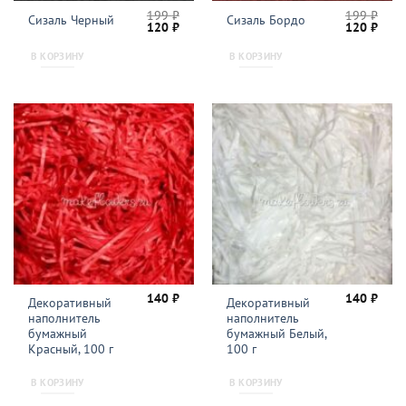
199
₽
199
₽
Сизаль Черный
Сизаль Бордо
Первоначальная
Текущая
Первонача
Теку
120
₽
120
₽
цена
цена:
цена
цена
составляла
120 ₽.
составляла
120 
В КОРЗИНУ
В КОРЗИНУ
199 ₽.
199 ₽.
140
₽
140
₽
Декоративный
Декоративный
наполнитель
наполнитель
бумажный
бумажный Белый,
Красный, 100 г
100 г
В КОРЗИНУ
В КОРЗИНУ