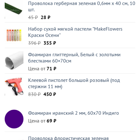
Проволока герберная зеленая 0,6мм x 40 см, 10
199 ₽.
шт.
Первоначальная
Текущая
45
₽
28
₽
цена
цена:
Набор сухой мягкой пастели "MakeFlowers
составляла
28 ₽.
Краски Осени"
45 ₽.
Первоначальная
Текущая
396
₽
355
₽
цена
цена:
Фоамиран глиттерный, Белый c золотыми
составляла
355 ₽.
блестками 60×70см
396 ₽.
Цена от
71
₽
Клеевой пистолет большой розовый (под
стержни 11 мм)
Первоначальная
Текущая
830
₽
450
₽
цена
цена:
составляла
450 ₽.
Фоамиран иранский 2 мм, 60х70 Индиго
830 ₽.
Цена от
69
₽
Проволока флористическая зеленая