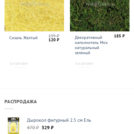
199
₽
185
₽
Декоративный
Сизаль Желтый
Первоначальная
Текущая
120
₽
наполнитель Мох
цена
цена:
составляла
120 ₽.
натуральный
199 ₽.
зеленый
В КОРЗИНУ
В КОРЗИНУ
РАСПРОДАЖА
Дырокол фигурный 2.5 см Ель
Первоначальная
Текущая
470
₽
329
₽
цена
цена: