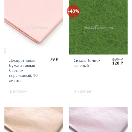
-40%
79
₽
199
₽
Декоративная
Сизаль Темно-
Первонача
Теку
120
₽
бумага тишью
зеленый
цена
цена
составляла
120 
Светло-
199 ₽.
персиковый, 10
листов
В КОРЗИНУ
В КОРЗИНУ