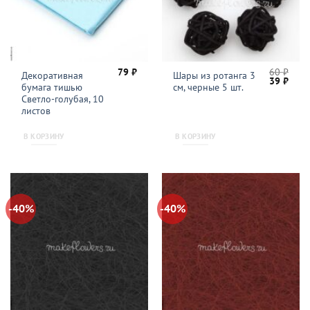
79
₽
60
₽
Декоративная
Шары из ротанга 3
Первонач
Теку
39
₽
бумага тишью
см, черные 5 шт.
цена
цена
составля
39 ₽.
Светло-голубая, 10
60 ₽.
листов
В КОРЗИНУ
В КОРЗИНУ
-40%
-40%