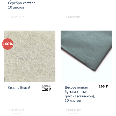
составляла
120 
Серебро светлое,
199 ₽.
10 листов
В КОРЗИНУ
В КОРЗИНУ
-40%
199
₽
165
₽
Декоративная
Сизаль Белый
Первоначальная
Текущая
120
₽
бумага тишью
цена
цена:
составляла
120 ₽.
Графит (стальной),
199 ₽.
10 листов
В КОРЗИНУ
В КОРЗИНУ