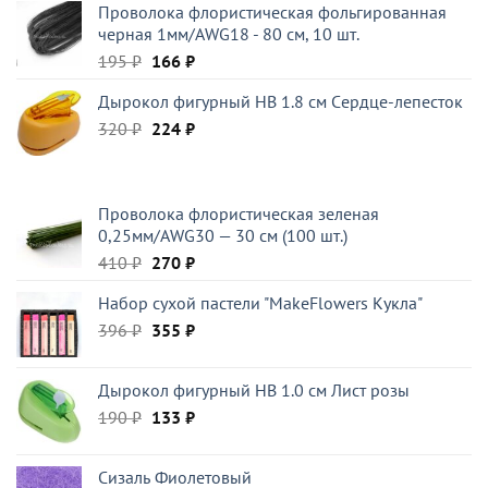
Проволока флористическая фольгированная
составляла
92 ₽.
черная 1мм/AWG18 - 80 см, 10 шт.
108 ₽.
Первоначальная
Текущая
195
₽
166
₽
цена
цена:
Дырокол фигурный HB 1.8 см Cердце-лепесток
составляла
166 ₽.
Первоначальная
Текущая
320
₽
195 ₽.
224
₽
цена
цена:
составляла
224 ₽.
320 ₽.
Проволока флористическая зеленая
0,25мм/AWG30 — 30 см (100 шт.)
Первоначальная
Текущая
410
₽
270
₽
цена
цена:
Набор сухой пастели "MakeFlowers Кукла"
составляла
270 ₽.
Первоначальная
Текущая
396
₽
410 ₽.
355
₽
цена
цена:
составляла
355 ₽.
Дырокол фигурный HB 1.0 см Лист розы
396 ₽.
Первоначальная
Текущая
190
₽
133
₽
цена
цена:
составляла
133 ₽.
Сизаль Фиолетовый
190 ₽.