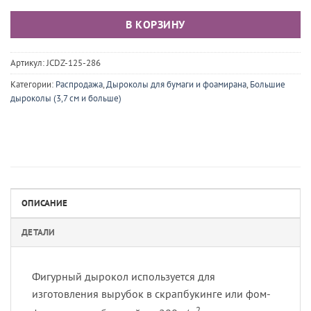
составляла
1
1
270 ₽.
В КОРЗИНУ
540 ₽.
Артикул:
JCDZ-125-286
Категории:
Распродажа
,
Дыроколы для бумаги и фоамирана
,
Большие
дыроколы (3,7 см и больше)
ОПИСАНИЕ
ДЕТАЛИ
Фигурный дырокол используется для
изготовления вырубок в скрапбукинге или фом-
2