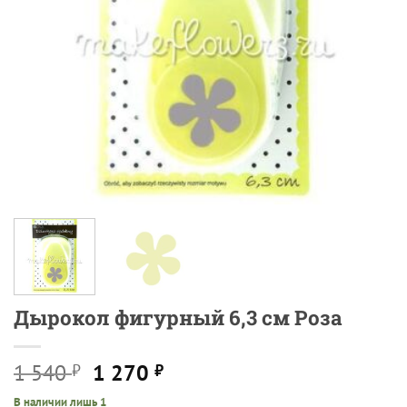
Дырокол фигурный 6,3 см Роза
Первоначальная
Текущая
1 540
1 270
₽
₽
цена
цена:
В наличии лишь 1