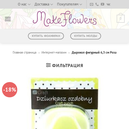
Skip
О нас
Доставка
Покупателям
to
content
0
КУПИТЬ ФОАМИРАН
КУПИТЬ МОЛДЫ
Главная страница
»
Интернет-магазин
»
Дырокол фигурный 6,3 см Роза
ФИЛЬТРАЦИЯ
-18%