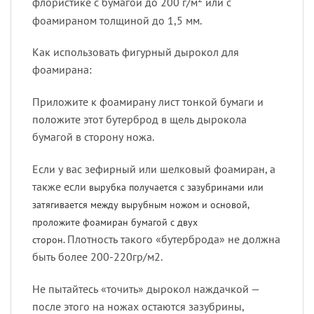
флористике с бумагой до 200 г/м
или с
фоамираном толщиной до 1,5 мм.
Как использовать фигурный дырокол для
фоамирана:
Приложите к фоамирану лист тонкой бумаги и
положите этот бутерброд в щель дырокола
бумагой в сторону ножа.
Если у вас зефирный или шелковый фоамиран, а
также если
вырубка получается с зазубринами или
затягивается между вырубным ножом и основой,
проложите фоамиран бумагой с двух
Плотность такого «бутерброда» не должна
сторон.
быть более 200-220гр/м2.
Не пытайтесь «точить» дырокол наждачкой —
после этого на ножах остаются зазубрины,