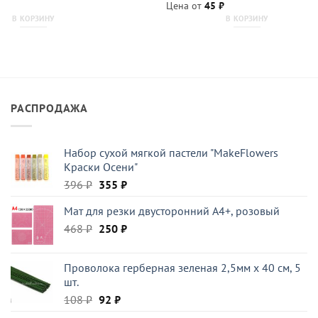
Цена от
45
₽
В КОРЗИНУ
В КОРЗИНУ
РАСПРОДАЖА
Набор сухой мягкой пастели "MakeFlowers
Краски Осени"
Первоначальная
Текущая
396
₽
355
₽
цена
цена:
Мат для резки двусторонний А4+, розовый
составляла
355 ₽.
Первоначальная
Текущая
468
₽
396 ₽.
250
₽
цена
цена:
составляла
250 ₽.
Проволока герберная зеленая 2,5мм x 40 см, 5
468 ₽.
шт.
Первоначальная
Текущая
108
₽
92
₽
цена
цена: