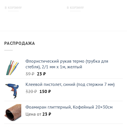
В КОРЗИНУ
В КОРЗИНУ
РАСПРОДАЖА
Флористический рукав термо (трубка для
стебля), 2/1 мм x 1м, желтый
Первоначальная
Текущая
39
₽
23
₽
цена
цена:
Клеевой пистолет, синий (под стержни 7 мм)
составляла
23 ₽.
Первоначальная
Текущая
320
₽
39 ₽.
150
₽
цена
цена:
составляла
150 ₽.
Фоамиран глиттерный, Кофейный 20×30см
320 ₽.
Цена от
23
₽