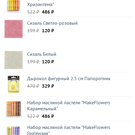
Хризантема"
117 ₽.
Первоначальная
Текущая
522
₽
486
₽
цена
цена:
Сизаль Светло-розовый
составляла
486 ₽.
Первоначальная
Текущая
199
₽
522 ₽.
120
₽
цена
цена:
составляла
120 ₽.
199 ₽.
Сизаль Белый
Первоначальная
Текущая
199
₽
120
₽
цена
цена:
составляла
120 ₽.
Дырокол фигурный 2.5 см Папоротник
199 ₽.
Первоначальная
Текущая
470
₽
329
₽
цена
цена:
составляла
329 ₽.
Набор масляной пастели "MakeFlowers
470 ₽.
Карамельный"
Первоначальная
Текущая
522
₽
486
₽
цена
цена:
Набор масляной пастели "MakeFlowers
составляла
486 ₽.
Гортензия"
522 ₽.