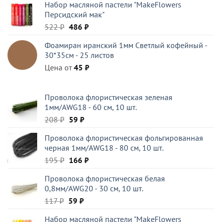
Набор масляной пастели "MakeFlowers
Персидский мак"
Первоначальная
Текущая
522
₽
486
₽
цена
цена:
Фоамиран иранский 1мм Светлый кофейный -
составляла
486 ₽.
30*35см - 25 листов
522 ₽.
Цена от
45
₽
Проволока флористическая зеленая
1мм/AWG18 - 60 см, 10 шт.
Первоначальная
Текущая
208
₽
59
₽
цена
цена:
Проволока флористическая фольгированная
составляла
59 ₽.
черная 1мм/AWG18 - 80 см, 10 шт.
208 ₽.
Первоначальная
Текущая
195
₽
166
₽
цена
цена:
Проволока флористическая белая
составляла
166 ₽.
0,8мм/AWG20 - 30 см, 10 шт.
195 ₽.
Первоначальная
Текущая
117
₽
59
₽
цена
цена:
Набор масляной пастели "MakeFlowers
составляла
59 ₽.