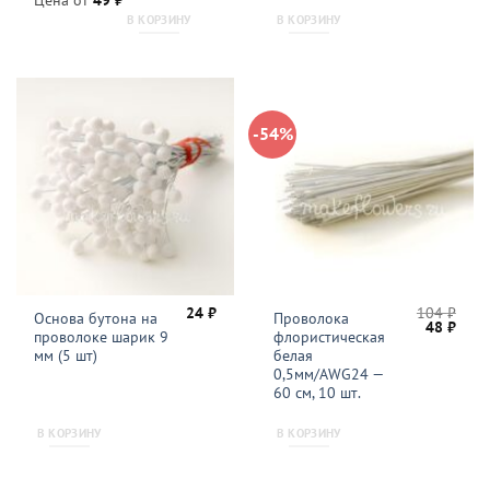
В КОРЗИНУ
В КОРЗИНУ
-54%
24
₽
104
₽
Основа бутона на
Проволока
Первонач
Теку
48
₽
проволоке шарик 9
флористическая
цена
цена
составля
48 ₽.
мм (5 шт)
белая
104 ₽.
0,5мм/AWG24 —
60 см, 10 шт.
В КОРЗИНУ
В КОРЗИНУ