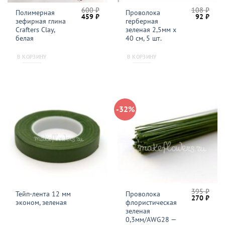
600
₽
108
₽
Полимерная
Проволока
Первоначальная
Текущая
Первонач
Теку
459
₽
92
₽
зефирная глина
герберная
цена
цена:
цена
цена
составляла
459 ₽.
составля
92 ₽.
Crafters Clay,
зеленая 2,5мм x
600 ₽.
108 ₽.
белая
40 см, 5 шт.
В КОРЗИНУ
В КОРЗИНУ
-32%
395
₽
Тейп-лента 12 мм
Проволока
Первонача
Теку
270
₽
эконом, зеленая
флористическая
цена
цена
составляла
270 
зеленая
395 ₽.
0,3мм/AWG28 —