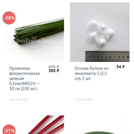
-38%
495
₽
34
₽
Проволока
Основа бутона из
Первоначальная
Текущая
305
₽
флористическая
пенопласта S (2,5
цена
цена:
составляла
305 ₽.
зеленая
см), 5 шт.
495 ₽.
0,5мм/AWG24 —
30 см (100 шт.)
В КОРЗИНУ
В КОРЗИНУ
-57%