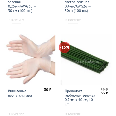
составляла
270 ₽.
составляла
300 
зеленая
светло-зеленая
410 ₽.
395 ₽.
0,25мм/AWG30 —
0,4мм/AWG26 —
30 см (100 шт.)
30см (100 шт.)
В КОРЗИНУ
В КОРЗИНУ
-15%
30
₽
39
₽
Виниловые
Проволока
Первонач
Теку
33
₽
перчатки, пара
герберная зеленая
цена
цена
составля
33 ₽.
0,7мм x 40 см, 10
39 ₽.
шт.
В КОРЗИНУ
В КОРЗИНУ