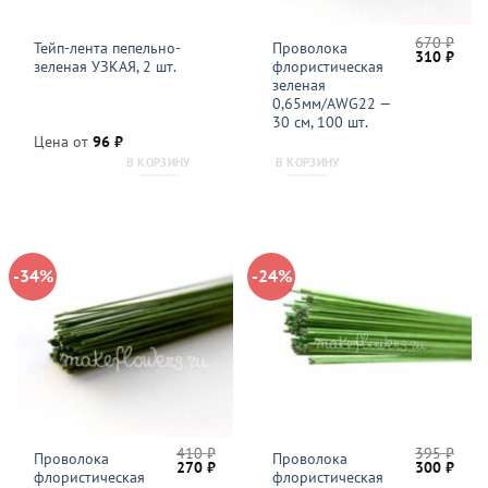
670
₽
Тейп-лента пепельно-
Проволока
Первонача
Теку
310
₽
зеленая УЗКАЯ, 2 шт.
флористическая
цена
цена
составляла
310 
зеленая
670 ₽.
0,65мм/AWG22 —
30 см, 100 шт.
Цена от
96
₽
В КОРЗИНУ
В КОРЗИНУ
-34%
-24%
410
₽
395
₽
Проволока
Проволока
Первоначальная
Текущая
Первонача
Теку
270
₽
300
₽
флористическая
флористическая
цена
цена:
цена
цена