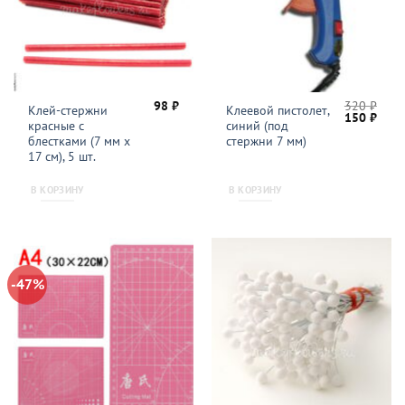
98
₽
320
₽
Клей-стержни
Клеевой пистолет,
Первонача
Теку
150
₽
красные с
синий (под
цена
цена
составляла
150 
блестками (7 мм х
стержни 7 мм)
320 ₽.
17 см), 5 шт.
В КОРЗИНУ
В КОРЗИНУ
-47%