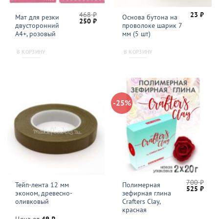
468
₽
23
₽
Мат для резки
Основа бутона на
Первоначальная
Текущая
250
₽
двусторонний
проволоке шарик 7
цена
цена:
составляла
250 ₽.
А4+, розовый
мм (5 шт)
468 ₽.
В КОРЗИНУ
В КОРЗИНУ
-25%
700
₽
Тейп-лента 12 мм
Полимерная
Первонача
Теку
525
₽
эконом, древесно-
зефирная глина
цена
цена
составляла
525 
оливковый
Crafters Clay,
700 ₽.
красная
Цена от
49
₽