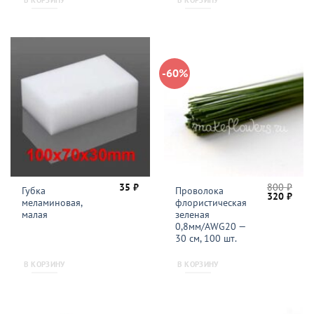
-60%
35
₽
800
₽
Губка
Проволока
Первонача
Теку
320
₽
меламиновая,
флористическая
цена
цена
составляла
320 
малая
зеленая
800 ₽.
0,8мм/AWG20 —
30 см, 100 шт.
В КОРЗИНУ
В КОРЗИНУ