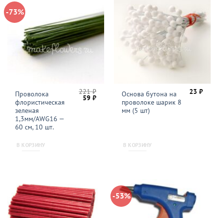
-73%
221
₽
23
₽
Проволока
Основа бутона на
Первоначальная
Текущая
59
₽
флористическая
проволоке шарик 8
цена
цена:
составляла
59 ₽.
зеленая
мм (5 шт)
221 ₽.
1,3мм/AWG16 —
60 см, 10 шт.
В КОРЗИНУ
В КОРЗИНУ
-53%