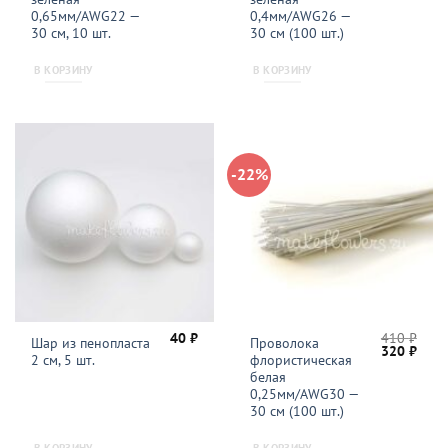
80 ₽.
395 ₽.
0,65мм/AWG22 —
0,4мм/AWG26 —
30 см, 10 шт.
30 см (100 шт.)
В КОРЗИНУ
В КОРЗИНУ
-22%
40
₽
410
₽
Шар из пенопласта
Проволока
Первонача
Теку
320
₽
2 см, 5 шт.
флористическая
цена
цена
составляла
320 
белая
410 ₽.
0,25мм/AWG30 —
30 см (100 шт.)
В КОРЗИНУ
В КОРЗИНУ