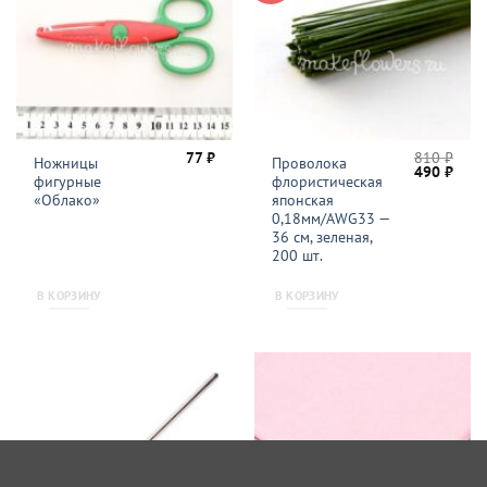
77
₽
810
₽
Ножницы
Проволока
Первонача
Теку
490
₽
фигурные
флористическая
цена
цена
составляла
490 
«Облако»
японская
810 ₽.
0,18мм/AWG33 —
36 см, зеленая,
200 шт.
В КОРЗИНУ
В КОРЗИНУ