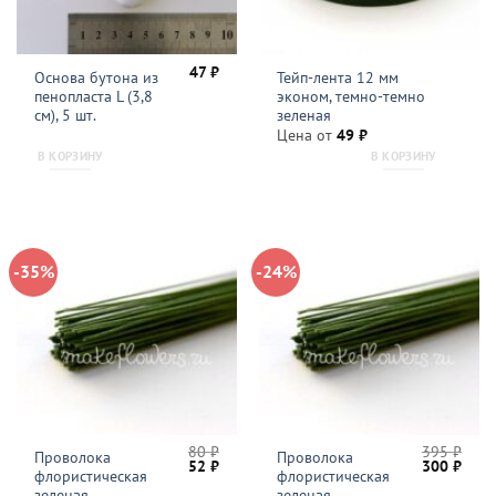
47
₽
Основа бутона из
Тейп-лента 12 мм
пенопласта L (3,8
эконом, темно-темно
см), 5 шт.
зеленая
Цена от
49
₽
В КОРЗИНУ
В КОРЗИНУ
-35%
-24%
80
₽
395
₽
Проволока
Проволока
Первоначальная
Текущая
Первонача
Теку
52
₽
300
₽
флористическая
флористическая
цена
цена:
цена
цена
составляла
52 ₽.
составляла
300 
зеленая
зеленая