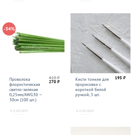
-34%
410
₽
195
₽
Проволока
Кисти тонкие для
Первоначальная
Текущая
270
₽
флористическая
прорисовки с
цена
цена:
составляла
270 ₽.
светло-зеленая
короткой белой
410 ₽.
0,25мм/AWG30 —
ручкой, 3 шт.
30см (100 шт.)
В КОРЗИНУ
В КОРЗИНУ