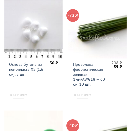
-72%
30
₽
208
₽
Основа бутона из
Проволока
Первонач
Теку
59
₽
пенопласта XS (1,6
флористическая
цена
цена
составля
59 ₽.
см), 5 шт.
зеленая
208 ₽.
1мм/AWG18 — 60
см, 10 шт.
В КОРЗИНУ
В КОРЗИНУ
-40%