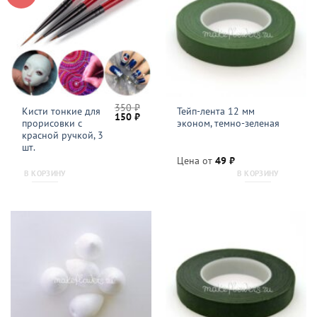
350
₽
Кисти тонкие для
Тейп-лента 12 мм
Первоначальная
Текущая
150
₽
прорисовки с
эконом, темно-зеленая
цена
цена:
составляла
150 ₽.
красной ручкой, 3
350 ₽.
шт.
Цена от
49
₽
В КОРЗИНУ
В КОРЗИНУ