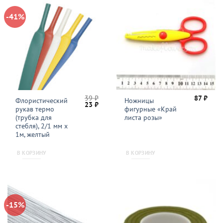
-41%
39
₽
87
₽
Флористический
Ножницы
Первоначальная
Текущая
23
₽
рукав термо
фигурные «Край
цена
цена:
составляла
23 ₽.
(трубка для
листа розы»
39 ₽.
стебля), 2/1 мм x
1м, желтый
В КОРЗИНУ
В КОРЗИНУ
-15%