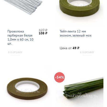
127
₽
Проволока
Тейп-лента 12 мм
Первоначальная
Текущая
108
₽
герберная белая
эконом, зеленый мох
цена
цена:
составляла
108 ₽.
1,0мм x 60 см, 10
127 ₽.
шт.
Цена от
49
₽
В КОРЗИНУ
В КОРЗИНУ
-54%