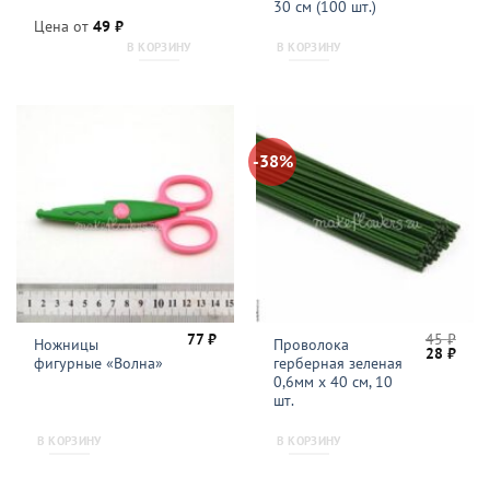
30 см (100 шт.)
Цена от
49
₽
В КОРЗИНУ
В КОРЗИНУ
-38%
77
₽
45
₽
Ножницы
Проволока
Первонач
Теку
28
₽
фигурные «Волна»
герберная зеленая
цена
цена
составля
28 ₽.
0,6мм x 40 см, 10
45 ₽.
шт.
В КОРЗИНУ
В КОРЗИНУ