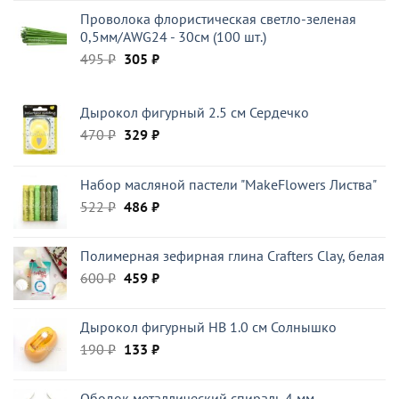
составляла
120 ₽.
Проволока флористическая светло-зеленая
199 ₽.
0,5мм/AWG24 - 30см (100 шт.)
Первоначальная
Текущая
495
₽
305
₽
цена
цена:
составляла
305 ₽.
Дырокол фигурный 2.5 см Сердечко
495 ₽.
Первоначальная
Текущая
470
₽
329
₽
цена
цена:
составляла
329 ₽.
Набор масляной пастели "MakeFlowers Листва"
470 ₽.
Первоначальная
Текущая
522
₽
486
₽
цена
цена:
составляла
486 ₽.
Полимерная зефирная глина Crafters Clay, белая
522 ₽.
Первоначальная
Текущая
600
₽
459
₽
цена
цена:
составляла
459 ₽.
Дырокол фигурный HB 1.0 см Солнышко
600 ₽.
Первоначальная
Текущая
190
₽
133
₽
цена
цена:
составляла
133 ₽.
Ободок металлический спираль 4 мм,