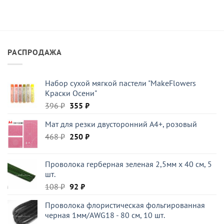
РАСПРОДАЖА
Набор сухой мягкой пастели "MakeFlowers
Краски Осени"
Первоначальная
Текущая
396
₽
355
₽
цена
цена:
Мат для резки двусторонний А4+, розовый
составляла
355 ₽.
Первоначальная
Текущая
468
₽
396 ₽.
250
₽
цена
цена:
составляла
250 ₽.
Проволока герберная зеленая 2,5мм x 40 см, 5
468 ₽.
шт.
Первоначальная
Текущая
108
₽
92
₽
цена
цена:
Проволока флористическая фольгированная
составляла
92 ₽.
черная 1мм/AWG18 - 80 см, 10 шт.
108 ₽.