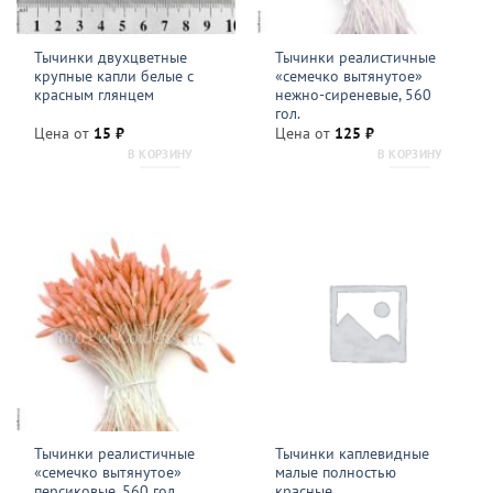
Тычинки двухцветные
Тычинки реалистичные
крупные капли белые с
«семечко вытянутое»
красным глянцем
нежно-сиреневые, 560
гол.
Цена от
15
₽
Цена от
125
₽
В КОРЗИНУ
В КОРЗИНУ
Тычинки реалистичные
Тычинки каплевидные
«семечко вытянутое»
малые полностью
персиковые, 560 гол.
красные