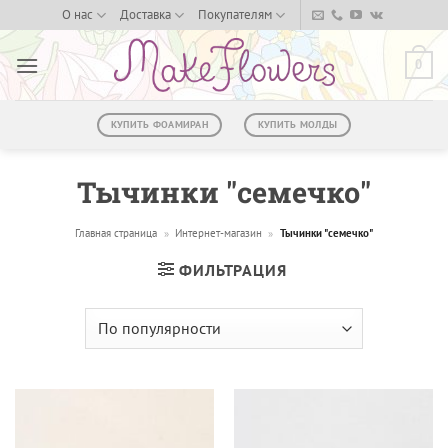
Skip
О нас
Доставка
Покупателям
to
content
0
КУПИТЬ ФОАМИРАН
КУПИТЬ МОЛДЫ
Тычинки "семечко"
Главная страница
»
Интернет-магазин
»
Тычинки "семечко"
ФИЛЬТРАЦИЯ