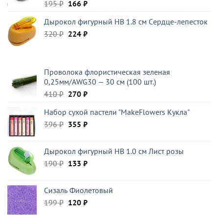
Первоначальная
Текущая
195
₽
166
₽
цена
цена:
Дырокол фигурный HB 1.8 см Cердце-лепесток
составляла
166 ₽.
Первоначальная
Текущая
320
₽
195 ₽.
224
₽
цена
цена:
составляла
224 ₽.
320 ₽.
Проволока флористическая зеленая
0,25мм/AWG30 — 30 см (100 шт.)
Первоначальная
Текущая
410
₽
270
₽
цена
цена:
Набор сухой пастели "MakeFlowers Кукла"
составляла
270 ₽.
Первоначальная
Текущая
396
₽
410 ₽.
355
₽
цена
цена:
составляла
355 ₽.
Дырокол фигурный HB 1.0 см Лист розы
396 ₽.
Первоначальная
Текущая
190
₽
133
₽
цена
цена:
составляла
133 ₽.
Сизаль Фиолетовый
190 ₽.
Первоначальная
Текущая
199
₽
120
₽
цена
цена: