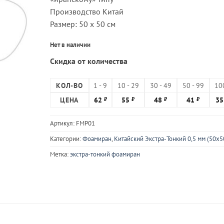
Производство Китай
Размер: 50 х 50 см
Нет в наличии
Скидка от количества
КОЛ-ВО
1 - 9
10 - 29
30 - 49
50 - 99
10
ЦЕНА
62
55
48
41
3
₽
₽
₽
₽
Артикул:
FMP01
Категории:
Фоамиран
,
Китайский Экстра-Тонкий 0,5 мм (50х5
Метка:
экстра-тонкий фоамиран