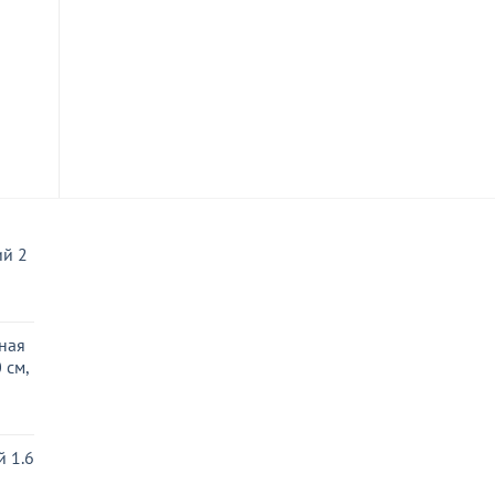
Тиффани
Цена от
45
₽
В КОРЗИНУ
й 2
ная
 см,
ная
 1.6