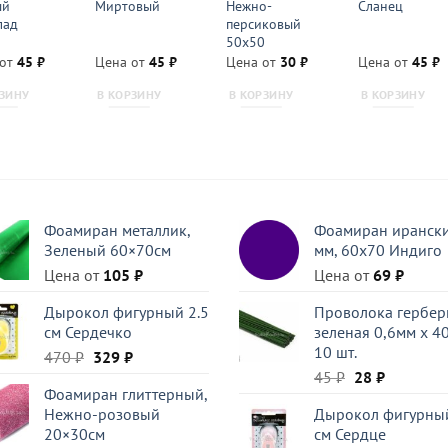
ый
Миртовый
Нежно-
Сланец
лад
персиковый
50х50
 от
45
₽
Цена от
45
₽
Цена от
30
₽
Цена от
45
₽
РЗИНУ
В КОРЗИНУ
В КОРЗИНУ
В КОРЗИНУ
Фоамиран металлик,
Фоамиран ирански
Зеленый 60×70см
мм, 60х70 Индиго
Цена от
105
₽
Цена от
69
₽
Дырокол фигурный 2.5
Проволока гербер
см Сердечко
зеленая 0,6мм x 40
10 шт.
Первоначальная
Текущая
470
₽
329
₽
Первоначаль
Текущая
цена
цена:
45
₽
28
₽
Фоамиран глиттерный,
цена
цена:
составляла
329 ₽.
Нежно-розовый
Дырокол фигурный
составляла
28 ₽.
470 ₽.
20×30см
см Сердце
45 ₽.