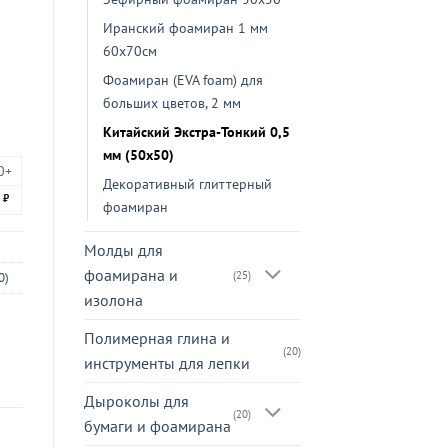
Иранский фоамиран 1 мм
60х70см
Фоамиран (EVA foam) для
больших цветов, 2 мм
Китайский Экстра-Тонкий 0,5
мм (50х50)
0+
Декоративный глиттерный
5
₽
фоамиран
Молды для
фоамирана и
(25)
0)
изолона
Полимерная глина и
(20)
инструменты для лепки
Дыроколы для
(20)
бумаги и фоамирана