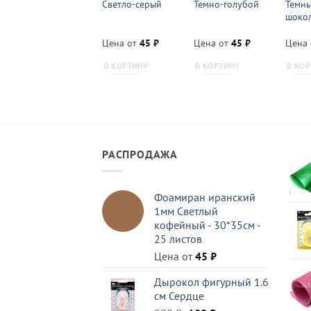
Черный 50×50
Светло-серый
Темно-голубой
Темн
шоко
Цена от
30
₽
Цена от
45
₽
Цена от
45
₽
Цена
В КОРЗИНУ
В КОРЗИНУ
В КОРЗИНУ
В КО
РАСПРОДАЖА
Фоамиран иранский
1мм Светлый
кофейный - 30*35см -
25 листов
Цена от
45
₽
Дырокол фигурный 1.6
см Сердце