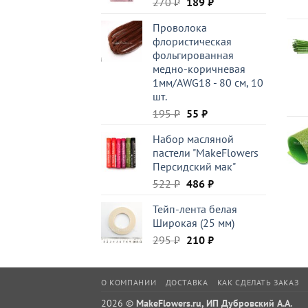
Первоначальная
Текущая
270
₽
189
₽
цена
цена:
Проволока
составляла
189 ₽.
флористическая
270 ₽.
фольгированная
медно-коричневая
1мм/AWG18 - 80 см, 10
шт.
Первоначальная
Текущая
195
₽
55
₽
цена
цена:
Набор масляной
составляла
55 ₽.
пастели "MakeFlowers
195 ₽.
Персидский мак"
Первоначальная
Текущая
522
₽
486
₽
цена
цена:
Тейп-лента белая
составляла
486 ₽.
Широкая (25 мм)
522 ₽.
Первоначальная
Текущая
295
₽
210
₽
цена
цена:
составляла
210 ₽.
295 ₽.
О КОМПАНИИ
ДОСТАВКА
КАК СДЕЛАТЬ ЗАКАЗ
2026 ©
MakeFlowers.ru, ИП Дубровский А.А.