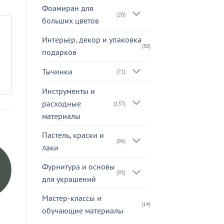
Фоамиран для
(20)
больших цветов
Интерьер, декор и упаковка
(30)
подарков
Тычинки
(71)
Инструменты и
расходные
(137)
материалы
Пастель, краски и
(96)
лаки
Фурнитура и основы
(93)
для украшений
Мастер-классы и
(14)
Фоамиран
обучающие материалы
м
иранский 1мм