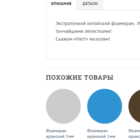
ОПИСАНИЕ
ДЕТАЛИ
Экстратонкий китайский фоамиран. Из
тончайшими лепестками!
Скажем «Нет!» мозолям!
ПОХОЖИЕ ТОВАРЫ
Фоамиран
Фоамиран
Фоамиран
Фоам
зефирный
иранский 1мм
иранский 1мм
иран