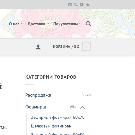
О нас
Доставка
Покупателям
КОРЗИНА /
0
₽
0
КАТЕГОРИИ ТОВАРОВ
й
Распродажа
(532)
Фоамиран
(98)
Зефирный фоамиран 60х70
Шелковый фоамиран
.н.
Зефирный фоамиран 50х50