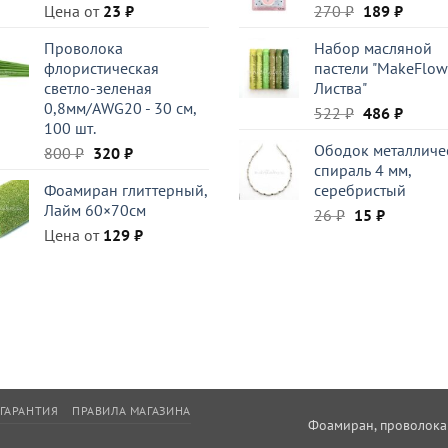
Первоначал
Текущ
Цена от
23
₽
270
₽
189
₽
цена
цена:
Проволока
Набор масляной
составляла
189 ₽.
флористическая
пастели "MakeFlow
270 ₽.
светло-зеленая
Листва"
0,8мм/AWG20 - 30 см,
Первоначал
Текущ
522
₽
486
₽
100 шт.
цена
цена:
Ободок металличе
Первоначальная
Текущая
800
₽
320
₽
составляла
486 ₽.
спираль 4 мм,
цена
цена:
522 ₽.
Фоамиран глиттерный,
серебристый
составляла
320 ₽.
Лайм 60×70см
Первоначаль
Текущая
800 ₽.
26
₽
15
₽
Цена от
129
₽
цена
цена:
составляла
15 ₽.
26 ₽.
ГАРАНТИЯ
ПРАВИЛА МАГАЗИНА
Фоамиран, проволока