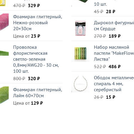
10 шт.
Первоначальная
Текущая
470
₽
329
₽
Первоначаль
Текущая
цена
цена:
45
₽
28
₽
Фоамиран глиттерный,
цена
цена:
составляла
329 ₽.
Нежно-розовый
Дырокол фигурный
составляла
28 ₽.
470 ₽.
20×30см
см Сердце
45 ₽.
Первоначал
Текущ
Цена от
23
₽
270
₽
189
₽
цена
цена:
Проволока
Набор масляной
составляла
189 ₽.
флористическая
пастели "MakeFlow
270 ₽.
светло-зеленая
Листва"
0,8мм/AWG20 - 30 см,
Первоначал
Текущ
522
₽
486
₽
100 шт.
цена
цена:
Ободок металличе
Первоначальная
Текущая
800
₽
320
₽
составляла
486 ₽.
спираль 4 мм,
цена
цена:
522 ₽.
Фоамиран глиттерный,
серебристый
составляла
320 ₽.
Лайм 60×70см
Первоначаль
Текущая
800 ₽.
26
₽
15
₽
Цена от
129
₽
цена
цена:
составляла
15 ₽.
26 ₽.