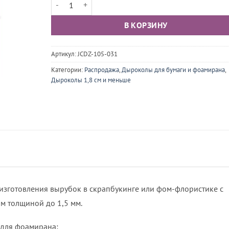
Количество товара Дырокол фигурный 1.6 см Сердце
270 ₽.
В КОРЗИНУ
Артикул:
JCDZ-105-031
Категории:
Распродажа
,
Дыроколы для бумаги и фоамирана
,
Дыроколы 1,8 см и меньше
изготовления вырубок в скрапбукинге или фом-флористике с
м толщиной до 1,5 мм.
 для фоамирана: