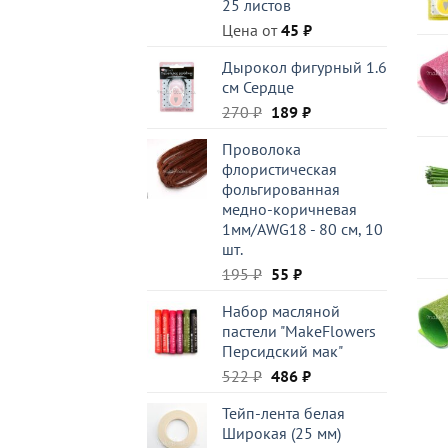
25 листов
Цена от
45
₽
Дырокол фигурный 1.6
см Сердце
Первоначальная
Текущая
270
₽
189
₽
цена
цена:
Проволока
составляла
189 ₽.
флористическая
270 ₽.
фольгированная
медно-коричневая
1мм/AWG18 - 80 см, 10
шт.
Первоначальная
Текущая
195
₽
55
₽
цена
цена:
Набор масляной
составляла
55 ₽.
пастели "MakeFlowers
195 ₽.
Персидский мак"
Первоначальная
Текущая
522
₽
486
₽
цена
цена:
Тейп-лента белая
составляла
486 ₽.
Широкая (25 мм)
522 ₽.