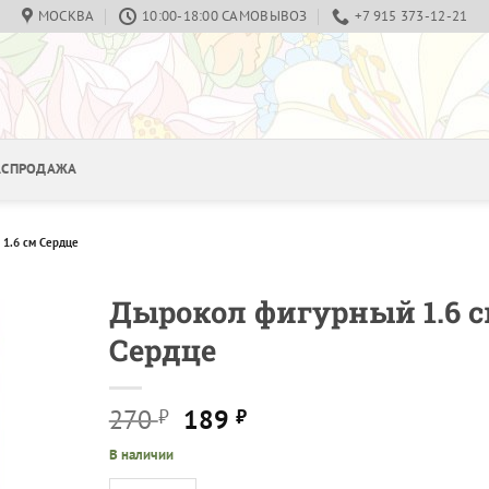
МОСКВА
10:00-18:00 САМОВЫВОЗ
+7 915 373-12-21
РАСПРОДАЖА
1.6 см Сердце
Дырокол фигурный 1.6 
Сердце
Первоначальная
Текущая
270
189
₽
₽
цена
цена:
В наличии
составляла
189 ₽.