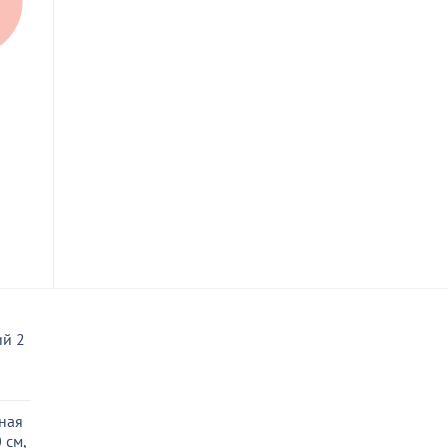
450
₽
Стек
м
двусторонний
(игла-шар
5мм), металл
В КОРЗИНУ
й 2
ная
 см,