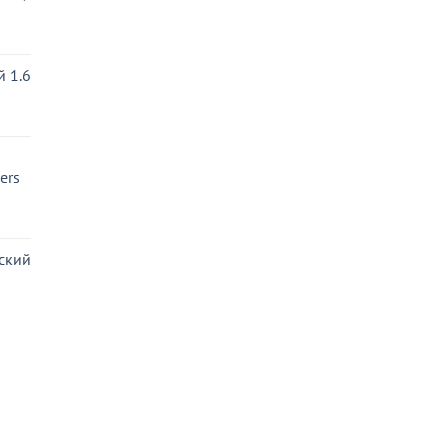
ная
 1.6
ьная
ая
ers
ьная
ая
ский
ная