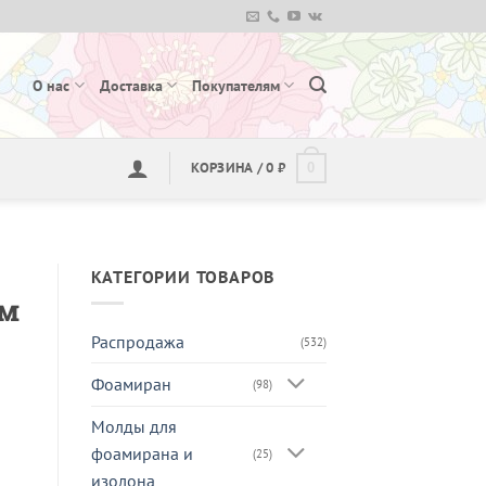
О нас
Доставка
Покупателям
КОРЗИНА /
0
₽
0
КАТЕГОРИИ ТОВАРОВ
см
Распродажа
(532)
Фоамиран
(98)
Молды для
фоамирана и
(25)
изолона