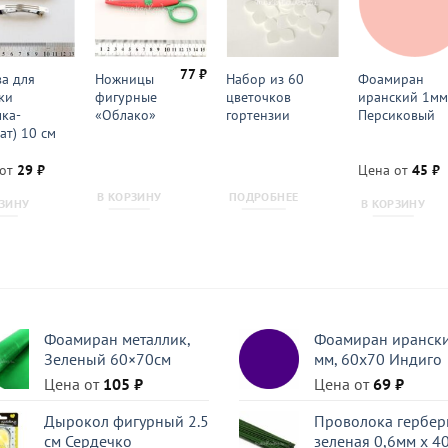
77
₽
а для
Ножницы
Набор из 60
Фоамиран
ки
фигурные
цветочков
иранский 1м
лка-
«Облако»
гортензии
Персиковый
ат) 10 см
 от
29
₽
Цена от
45
₽
В КОРЗИНУ
ПОДРОБНЕЕ
РЗИНУ
В КОРЗИНУ
Фоамиран металлик,
Фоамиран ирански
Зеленый 60×70см
мм, 60х70 Индиго
Цена от
105
₽
Цена от
69
₽
Дырокол фигурный 2.5
Проволока гербер
см Сердечко
зеленая 0,6мм x 40