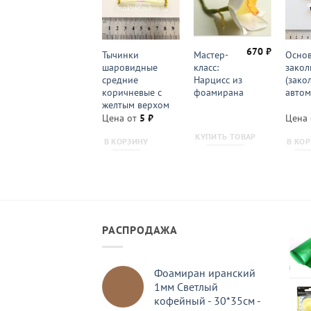
670
₽
Основа для
Тычинки
Мастер-
Основ
заколки
шаровидные
класс:
закол
(заколка-
средние
Нарцисс из
(зако
автомат) 8 см
коричневые с
фоамирана
автом
желтым верхом
Цена от
21
₽
Цена от
5
₽
Цена
КУПИТЬ ТОВАР
В КОРЗИНУ
В КОРЗИНУ
В КО
РАСПРОДАЖА
Фоамиран иранский
1мм Светлый
кофейный - 30*35см -