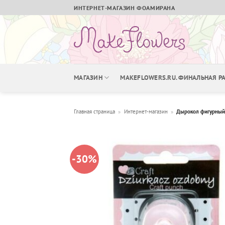
Skip
ИНТЕРНЕТ-МАГАЗИН ФОАМИРАНА
to
content
МАГАЗИН
MAKEFLOWERS.RU. ФИНАЛЬНАЯ 
Главная страница
»
Интернет-магазин
»
Дырокол фигурный 
-30%