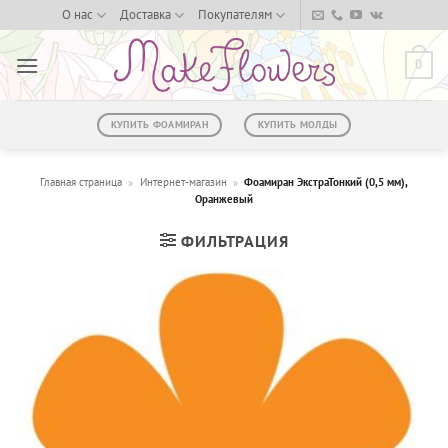
Skip
О нас
Доставка
Покупателям
to
content
0
КУПИТЬ ФОАМИРАН
КУПИТЬ МОЛДЫ
Главная страница
»
Интернет-магазин
»
Фоамиран ЭкстраТонкий (0,5 мм),
Оранжевый
ФИЛЬТРАЦИЯ