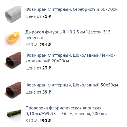
Фоамиран глиттерный, Серебристый 60×70см
Цена от
71
₽
Дырокол фигурный HB 2.5 см "Цветок-3" 5
лепестков
Первоначальная
Текущая
420
₽
294
₽
цена
цена:
Фоамиран глиттерный, Шоколадный/Темно-
составляла
294 ₽.
коричневый 20×30см
420 ₽.
Цена от
23
₽
Фоамиран глиттерный, Шоколадный 50x50см
Цена от
59
₽
Проволока флористическая японская
0,18мм/AWG33 — 36 см, зеленая, 200 шт.
Первоначальная
Текущая
810
₽
490
₽
цена
цена: