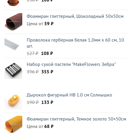
цена
цена:
составляла
108 ₽.
Фоамиран глиттерный, Шоколадный 50x50см
136 ₽.
Цена от
59
₽
Проволока герберная белая 1,0мм x 60 см, 10
шт.
Первоначальная
Текущая
127
₽
108
₽
цена
цена:
Набор сухой пастели "MakeFlowers Зебра"
составляла
108 ₽.
Первоначальная
Текущая
396
₽
127 ₽.
355
₽
цена
цена:
составляла
355 ₽.
396 ₽.
Дырокол фигурный HB 1.0 см Солнышко
Первоначальная
Текущая
190
₽
133
₽
цена
цена:
составляла
133 ₽.
Фоамиран глиттерный, Темное золото 50×50см
190 ₽.
Цена от
68
₽