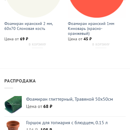
Фоамиран иранский 2 мм,
Фоамиран иранский 1мм
60х70 Слоновая кость
Киноварь (красно-
оранжевый)
Цена от
69
₽
Цена от
45
₽
В КОРЗИНУ
В КОРЗИНУ
РАСПРОДАЖА
Фоамиран глиттерный, Травяной 50x50см
Цена от
68
₽
Горшок для топиария с блюдцем, 0.15 л
Первоначальная
Текущая
136
₽
108
₽