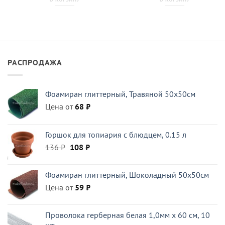
РАСПРОДАЖА
Фоамиран глиттерный, Травяной 50x50см
Цена от
68
₽
Горшок для топиария с блюдцем, 0.15 л
Первоначальная
Текущая
136
₽
108
₽
цена
цена:
составляла
108 ₽.
Фоамиран глиттерный, Шоколадный 50x50см
136 ₽.
Цена от
59
₽
Проволока герберная белая 1,0мм x 60 см, 10
шт.