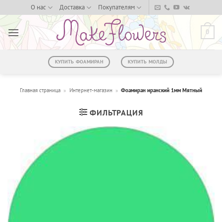
Skip
О нас
Доставка
Покупателям
to
content
0
КУПИТЬ ФОАМИРАН
КУПИТЬ МОЛДЫ
Главная страница
»
Интернет-магазин
»
Фоамиран иранский 1мм Мятный
ФИЛЬТРАЦИЯ