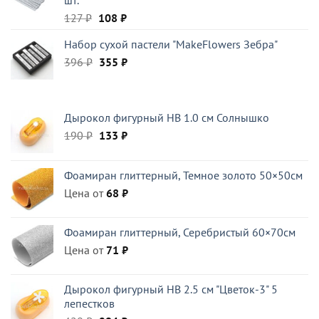
Первоначальная
Текущая
127
₽
108
₽
цена
цена:
Набор сухой пастели "MakeFlowers Зебра"
составляла
108 ₽.
Первоначальная
Текущая
396
₽
127 ₽.
355
₽
цена
цена:
составляла
355 ₽.
396 ₽.
Дырокол фигурный HB 1.0 см Солнышко
Первоначальная
Текущая
190
₽
133
₽
цена
цена:
составляла
133 ₽.
Фоамиран глиттерный, Темное золото 50×50см
190 ₽.
Цена от
68
₽
Фоамиран глиттерный, Серебристый 60×70см
Цена от
71
₽
Дырокол фигурный HB 2.5 см "Цветок-3" 5
лепестков