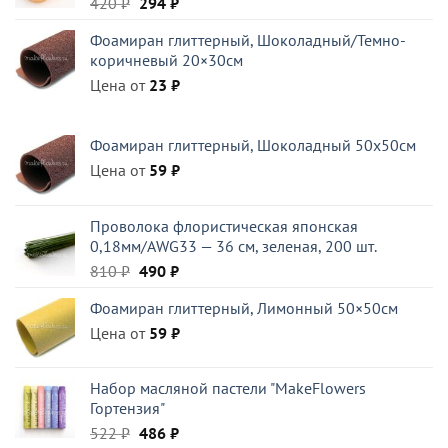
Первоначальная
Текущая
420
₽
294
₽
цена
цена:
Фоамиран глиттерный, Шоколадный/Темно-
составляла
294 ₽.
коричневый 20×30см
420 ₽.
Цена от
23
₽
Фоамиран глиттерный, Шоколадный 50x50см
Цена от
59
₽
Проволока флористическая японская
0,18мм/AWG33 — 36 см, зеленая, 200 шт.
Первоначальная
Текущая
810
₽
490
₽
цена
цена:
Фоамиран глиттерный, Лимонный 50×50см
составляла
490 ₽.
Цена от
810 ₽.
59
₽
Набор масляной пастели "MakeFlowers
Гортензия"
Первоначальная
Текущая
522
₽
486
₽