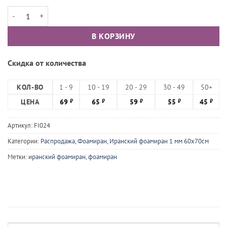
Количество товара Фоамиран иранский 1мм Мятный
В КОРЗИНУ
Скидка от количества
КОЛ-ВО
1 - 9
10 - 19
20 - 29
30 - 49
50+
ЦЕНА
69
65
59
55
45
₽
₽
₽
₽
₽
Артикул:
FI024
Категории:
Распродажа
,
Фоамиран
,
Иранский фоамиран 1 мм 60х70см
Метки:
иранский фоамиран
,
фоамиран