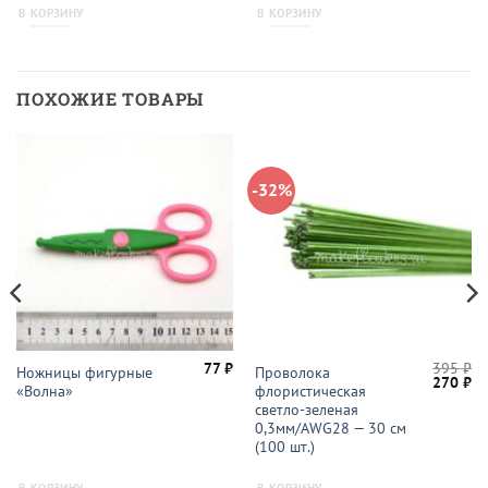
В КОРЗИНУ
В КОРЗИНУ
ПОХОЖИЕ ТОВАРЫ
-32%
77
₽
395
₽
Ножницы фигурные
Проволока
Первон
Те
270
₽
«Волна»
флористическая
цена
це
составл
27
светло-зеленая
395 ₽.
0,3мм/AWG28 — 30 см
(100 шт.)
В КОРЗИНУ
В КОРЗИНУ