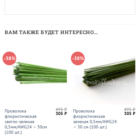
ВАМ ТАКЖЕ БУДЕТ ИНТЕРЕСНО…
-38%
-38%
495
₽
495
₽
Проволока
Проволока
Первоначальная
Текущая
Первон
Те
305
₽
305
₽
флористическая
флористическая
цена
цена:
цена
це
составляла
305 ₽.
составл
30
светло-зеленая
зеленая 0,5мм/AWG24
495 ₽.
495 ₽.
0,5мм/AWG24 — 30см
— 30 см (100 шт.)
(100 шт.)