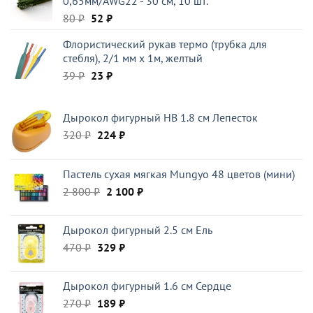
0,65мм/AWG22 - 30 см, 10 шт.
Первоначальная
Текущая
80
₽
52
₽
цена
цена:
Флористический рукав термо (трубка для
составляла
52 ₽.
стебля), 2/1 мм x 1м, желтый
80 ₽.
Первоначальная
Текущая
39
₽
23
₽
цена
цена:
составляла
23 ₽.
Дырокол фигурный HB 1.8 см Лепесток
39 ₽.
Первоначальная
Текущая
320
₽
224
₽
цена
цена:
составляла
224 ₽.
Пастель сухая мягкая Mungyo 48 цветов (мини)
320 ₽.
Первоначальная
Текущая
2 800
₽
2 100
₽
цена
цена:
составляла
2
Дырокол фигурный 2.5 см Ель
2
100 ₽.
Первоначальная
Текущая
470
₽
329
₽
800 ₽.
цена
цена:
составляла
329 ₽.
Дырокол фигурный 1.6 см Сердце
470 ₽.
Первоначальная
Текущая
270
₽
189
₽