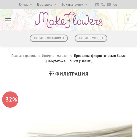
Skip
О нас
Доставка
Покупателям
to
content
0
КУПИТЬ ФОАМИРАН
КУПИТЬ МОЛДЫ
Главная страница
»
Интернет-магазин
»
Проволока флористическая белая
0,5мм/AWG24 — 30 см (100 шт.)
ФИЛЬТРАЦИЯ
-32%