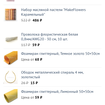
цена
цена:
составляла
189 ₽.
Набор масляной пастели "MakeFlowers
270 ₽.
Карамельный"
Первоначальная
Текущая
522
₽
486
₽
цена
цена:
составляла
486 ₽.
Проволока флористическая белая
522 ₽.
0,8мм/AWG20 - 30 см, 10 шт.
Первоначальная
Текущая
117
₽
59
₽
цена
цена:
Фоамиран глиттерный, Темное золото 50×50см
составляла
59 ₽.
Цена от
117 ₽.
68
₽
Ободок металлический спираль 4 мм,
золотистый
Первоначальная
Текущая
26
₽
15
₽
цена
цена:
Фоамиран глиттерный, Лимонный 50×50см
составляла
15 ₽.
Цена от
26 ₽.
59
₽