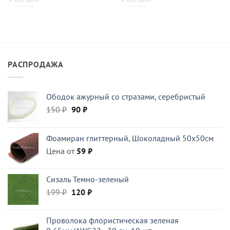
РАСПРОДАЖА
Ободок ажурный со стразами, серебристый
Первоначальная
Текущая
150
₽
90
₽
цена
цена:
составляла
90 ₽.
Фоамиран глиттерный, Шоколадный 50x50см
150 ₽.
Цена от
59
₽
Сизаль Темно-зеленый
Первоначальная
Текущая
199
₽
120
₽
цена
цена:
составляла
120 ₽.
Проволока флористическая зеленая
199 ₽.