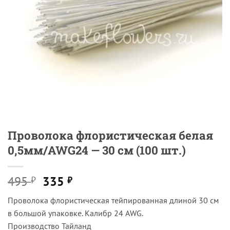
Проволока флористическая белая
0,5мм/AWG24 — 30 см (100 шт.)
Первоначальная
Текущая
495
335
₽
₽
цена
цена:
Проволока флористическая тейпированная длиной 30 см
составляла
335 ₽.
в большой упаковке. Калибр 24 AWG.
495 ₽.
Производство Тайланд