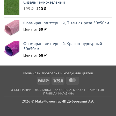
Сизаль Темно-зеленый
420 ₽.
Первоначальная
Текущая
199
₽
120
₽
цена
цена:
составляла
120 ₽.
Фоамиран глиттерный, Пыльная роза 50x50см
199 ₽.
Цена от
59
₽
Фоамиран глиттерный, Красно-пурпурный
50×50см
Цена от
68
₽
Фоамиран, проволока и молды для цветов
Mir
Visa
MasterCard
О КОМПАНИИ
ДОСТАВКА
КАК СДЕЛАТЬ ЗАКАЗ
ГАРАНТИЯ
ПРАВИЛА МАГАЗИНА
2026 ©
MakeFlowers.ru, ИП Дубровский А.А.