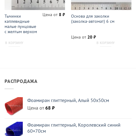
Цена от
8
₽
Тычинки
Основа для заколки
каплевидные
(заколка-автомат) 6 см
малые пунцовые
с желтым верхом
Цена от
20
₽
В КОРЗИНУ
В КОРЗИНУ
РАСПРОДАЖА
Фоамиран глиттерный, Алый 50x50см
Цена от
68
₽
Фоамиран глиттерный, Королевский синий
60×70см