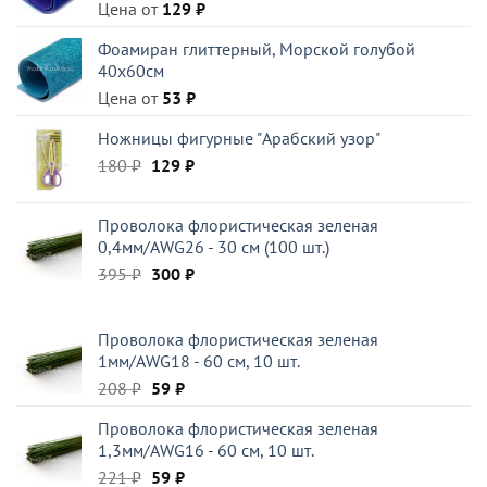
Цена от
129
₽
Фоамиран глиттерный, Морской голубой
40x60см
Цена от
53
₽
Ножницы фигурные "Арабский узор"
Первоначальная
Текущая
180
₽
129
₽
цена
цена:
составляла
129 ₽.
Проволока флористическая зеленая
180 ₽.
0,4мм/AWG26 - 30 см (100 шт.)
Первоначальная
Текущая
395
₽
300
₽
цена
цена:
составляла
300 ₽.
Проволока флористическая зеленая
395 ₽.
1мм/AWG18 - 60 см, 10 шт.
Первоначальная
Текущая
208
₽
59
₽
цена
цена:
Проволока флористическая зеленая
составляла
59 ₽.
1,3мм/AWG16 - 60 см, 10 шт.
208 ₽.
Первоначальная
Текущая
221
₽
59
₽