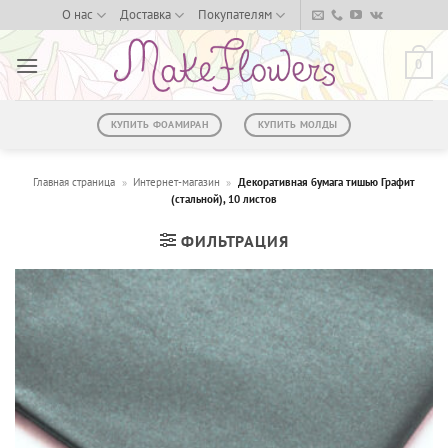
Skip
О нас
Доставка
Покупателям
to
content
0
КУПИТЬ ФОАМИРАН
КУПИТЬ МОЛДЫ
Главная страница
»
Интернет-магазин
»
Декоративная бумага тишью Графит
(стальной), 10 листов
ФИЛЬТРАЦИЯ