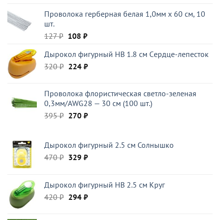
цена
цена:
Проволока герберная белая 1,0мм x 60 см, 10
составляла
59 ₽.
шт.
221 ₽.
Первоначальная
Текущая
127
₽
108
₽
цена
цена:
Дырокол фигурный HB 1.8 см Cердце-лепесток
составляла
108 ₽.
Первоначальная
Текущая
320
₽
127 ₽.
224
₽
цена
цена:
составляла
224 ₽.
Проволока флористическая светло-зеленая
320 ₽.
0,3мм/AWG28 — 30 см (100 шт.)
Первоначальная
Текущая
395
₽
270
₽
цена
цена:
составляла
270 ₽.
Дырокол фигурный 2.5 см Солнышко
395 ₽.
Первоначальная
Текущая
470
₽
329
₽
цена
цена:
составляла
329 ₽.
Дырокол фигурный HB 2.5 см Круг
470 ₽.
Первоначальная
Текущая
420
₽
294
₽
цена
цена:
составляла
294 ₽.