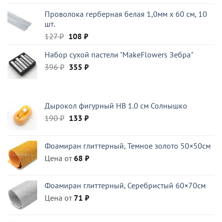
Проволока герберная белая 1,0мм x 60 см, 10
шт.
Первоначальная
Текущая
127
₽
108
₽
цена
цена:
Набор сухой пастели "MakeFlowers Зебра"
составляла
108 ₽.
Первоначальная
Текущая
396
₽
127 ₽.
355
₽
цена
цена:
составляла
355 ₽.
396 ₽.
Дырокол фигурный HB 1.0 см Солнышко
Первоначальная
Текущая
190
₽
133
₽
цена
цена:
составляла
133 ₽.
Фоамиран глиттерный, Темное золото 50×50см
190 ₽.
Цена от
68
₽
Фоамиран глиттерный, Серебристый 60×70см
Цена от
71
₽