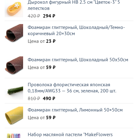
Дырокол фигурный HB 2.5 см "Цветок-3" 5
лепестков
Первоначальная
Текущая
420
₽
294
₽
цена
цена:
Фоамиран глиттерный, Шоколадный/Темно-
составляла
294 ₽.
коричневый 20×30см
420 ₽.
Цена от
23
₽
Фоамиран глиттерный, Шоколадный 50x50см
Цена от
59
₽
Проволока флористическая японская
0,18мм/AWG33 — 36 см, зеленая, 200 шт.
Первоначальная
Текущая
810
₽
490
₽
цена
цена:
Фоамиран глиттерный, Лимонный 50×50см
составляла
490 ₽.
Цена от
810 ₽.
59
₽
Набор масляной пастели "MakeFlowers