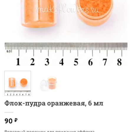
Флок-пудра оранжевая, 6 мл
90
₽
Ворсовый порошок для придания эффекта