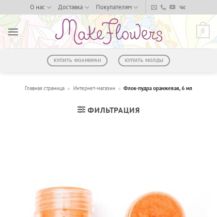
Skip
О нас
Доставка
Покупателям
to
content
0
КУПИТЬ ФОАМИРАН
КУПИТЬ МОЛДЫ
Главная страница
»
Интернет-магазин
»
Флок-пудра оранжевая, 6 мл
ФИЛЬТРАЦИЯ