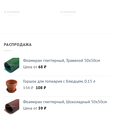
В КОРЗИНУ
В КОРЗИНУ
РАСПРОДАЖА
Фоамиран глиттерный, Травяной 50x50см
Цена от
68
₽
Горшок для топиария с блюдцем, 0.15 л
Первоначальная
Текущая
136
₽
108
₽
цена
цена:
составляла
108 ₽.
Фоамиран глиттерный, Шоколадный 50x50см
136 ₽.
Цена от
59
₽