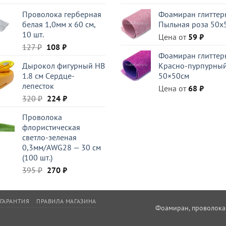
цена
цена:
составляла
120 ₽.
Проволока герберная
Фоамиран глиттер
составляла
59 ₽.
199 ₽.
белая 1,0мм x 60 см,
Пыльная роза 50x
221 ₽.
10 шт.
Цена от
59
₽
Первоначальная
Текущая
127
₽
108
₽
Фоамиран глиттер
цена
цена:
Дырокол фигурный HB
Красно-пурпурны
составляла
108 ₽.
1.8 см Cердце-
50×50см
127 ₽.
лепесток
Цена от
68
₽
Первоначальная
Текущая
320
₽
224
₽
цена
цена:
Проволока
составляла
224 ₽.
флористическая
320 ₽.
светло-зеленая
0,3мм/AWG28 — 30 см
(100 шт.)
Первоначальная
Текущая
395
₽
270
₽
цена
цена:
составляла
270 ₽.
395 ₽.
ГАРАНТИЯ
ПРАВИЛА МАГАЗИНА
Фоамиран, проволока