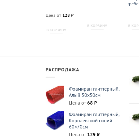
розы»
гребе
Цена от
128
₽
В КОРЗИНУ
В КОРЗИНУ
В КО
В КОРЗИНУ
РАСПРОДАЖА
Фоамиран глиттерный,
Алый 50x50см
Цена от
68
₽
Фоамиран глиттерный,
Королевский синий
60×70см
Цена от
129
₽