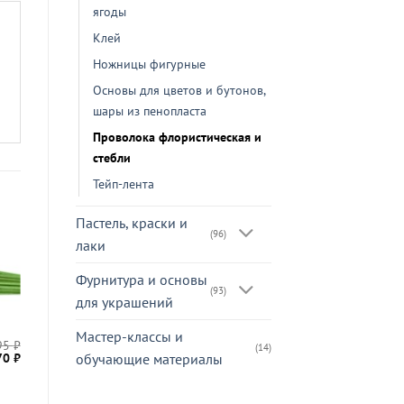
ягоды
Клей
Ножницы фигурные
Основы для цветов и бутонов,
шары из пенопласта
Проволока флористическая и
стебли
Тейп-лента
Пастель, краски и
(96)
лаки
Фурнитура и основы
(93)
для украшений
Мастер-классы и
95
₽
77
₽
Ножницы
(14)
ервоначальная
Текущая
70
₽
обучающие материалы
ая
фигурные
ена
цена:
я
«Волна»
ставляла
270 ₽.
5 ₽.
 —