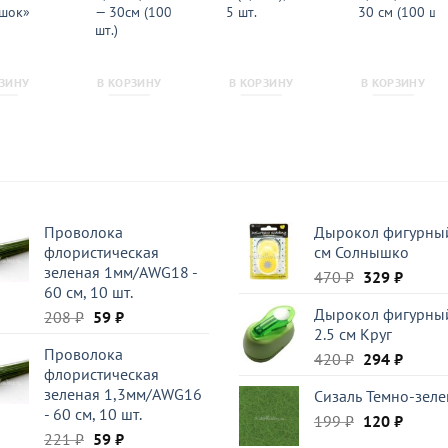
шок»
— 30см (100
5 шт.
30 см (100 шт.
шт.)
РЗИНУ
В КОРЗИНУ
В КОРЗИНУ
В КОРЗИНУ
Проволока
Дырокол фигурный
флористическая
см Солнышко
зеленая 1мм/AWG18 -
Первоначал
Текущ
470
₽
329
₽
60 см, 10 шт.
цена
цена:
Дырокол фигурны
Первоначальная
Текущая
208
₽
59
₽
составляла
329 ₽.
2.5 см Круг
цена
цена:
470 ₽.
Проволока
составляла
59 ₽.
Первоначал
Текущ
420
₽
294
₽
флористическая
208 ₽.
цена
цена:
зеленая 1,3мм/AWG16
Сизаль Темно-зел
составляла
294 ₽.
- 60 см, 10 шт.
Первоначал
Текущ
199
₽
420 ₽.
120
₽
Первоначальная
Текущая
221
₽
59
₽
цена
цена: