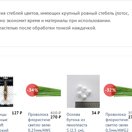
ия стеблей цветов, имеющих крупный ровный стебель (лотос,
льно экономит время и материалы при использовании.
пастелью после обработки тонкой наждачкой.
-34%
-32%
127
₽
410
₽
34
₽
3
ицы
Проволока
Основа
Проволока
Первоначальная
Текущая
П
270
₽
2
рные
флористическая
бутона из
флористическ
цена
цена:
ц
ft
светло-зеленая
пенопласта
светло-зелена
составляла
270 ₽.
со
410 ₽.
39
окий
0,25мм/AWG30
S (2,5 см),
0,3мм/AWG28