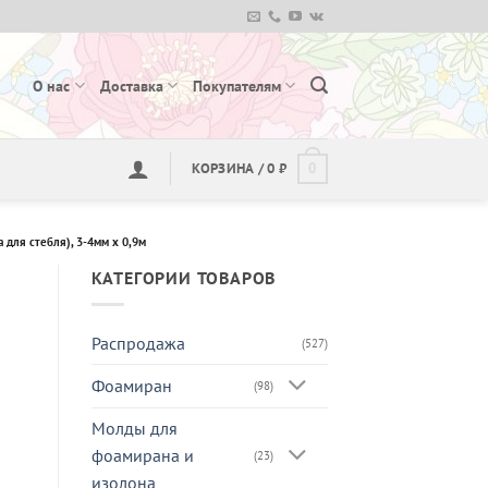
О нас
Доставка
Покупателям
КОРЗИНА /
0
₽
0
 для стебля), 3-4мм х 0,9м
КАТЕГОРИИ ТОВАРОВ
Распродажа
(527)
Фоамиран
(98)
Молды для
фоамирана и
(23)
изолона