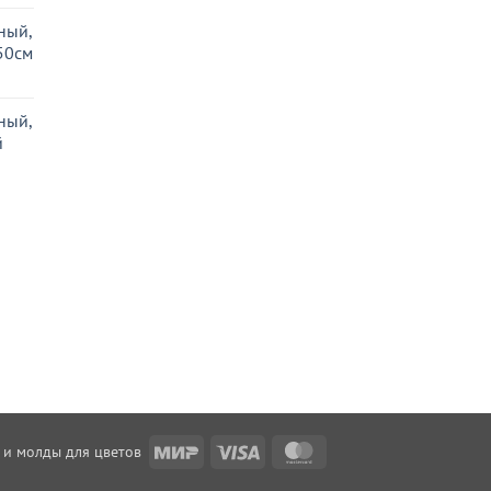
ный,
50см
ный,
й
Mir
Visa
MasterCard
 и молды для цветов