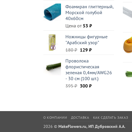
Фоамиран глиттерный,
Морской голубой
40x60см
Цена от
53
₽
Ножницы фигурные
"Арабский узор"
Первоначальная
Текущая
180
₽
129
₽
цена
цена:
Проволока
составляла
129 ₽.
флористическая
180 ₽.
зеленая 0,4мм/AWG26
- 30 см (100 шт.)
Первоначальная
Текущая
395
₽
300
₽
цена
цена:
составляла
300 ₽.
395 ₽.
О КОМПАНИИ
ДОСТАВКА
КАК СДЕЛАТЬ ЗАКАЗ
2026 ©
MakeFlowers.ru, ИП Дубровский А.А.