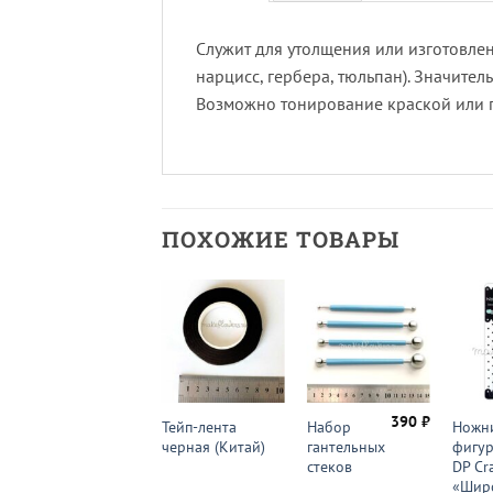
Служит для утолщения или изготовлен
нарцисс, гербера, тюльпан). Значите
Возможно тонирование краской или 
ПОХОЖИЕ ТОВАРЫ
87
₽
390
₽
Ножницы
Тейп-лента
Набор
Ножн
фигурные
черная (Китай)
гантельных
фигу
«Край
стеков
DP Cra
листа
«Шир