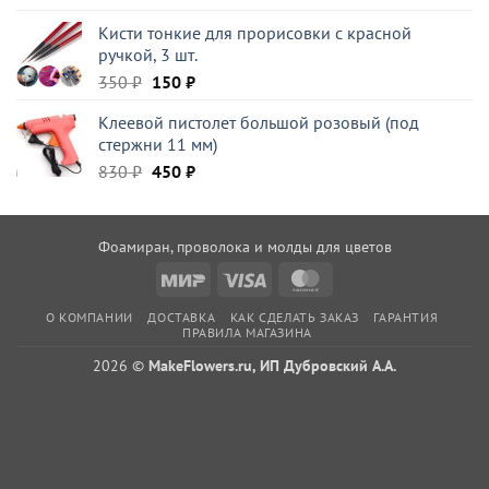
Кисти тонкие для прорисовки с красной
ручкой, 3 шт.
Первоначальная
Текущая
350
₽
150
₽
цена
цена:
Клеевой пистолет большой розовый (под
составляла
150 ₽.
стержни 11 мм)
350 ₽.
Первоначальная
Текущая
830
₽
450
₽
цена
цена:
составляла
450 ₽.
830 ₽.
Фоамиран, проволока и молды для цветов
Mir
Visa
MasterCard
О КОМПАНИИ
ДОСТАВКА
КАК СДЕЛАТЬ ЗАКАЗ
ГАРАНТИЯ
ПРАВИЛА МАГАЗИНА
2026 ©
MakeFlowers.ru, ИП Дубровский А.А.