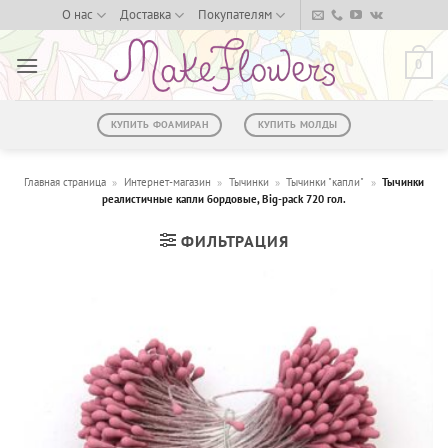
Skip
О нас
Доставка
Покупателям
to
content
0
КУПИТЬ ФОАМИРАН
КУПИТЬ МОЛДЫ
Главная страница
»
Интернет-магазин
»
Тычинки
»
Тычинки "капли"
»
Тычинки
реалистичные капли бордовые, Big-pack 720 гол.
ФИЛЬТРАЦИЯ