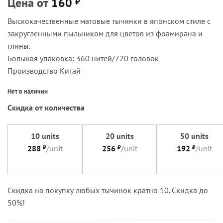
Цена от
160
₽
Выскокачественные матовые тычинки в японском стиле с
закругленными пыльником для цветов из фоамирана и
глины.
Большая упаковка: 360 нитей/720 головок
Производство Китай
Нет в наличии
Скидка от количества
10 units
20 units
50 units
288
₽
/unit
256
₽
/unit
192
₽
/unit
Cкидка на покупку любых тычинок кратно 10. Скидка до
50%!