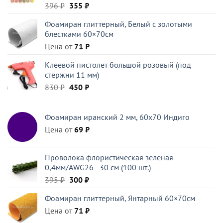
Первоначальная
Текущая
396
₽
355
₽
цена
цена:
Фоамиран глиттерный, Белый c золотыми
составляла
355 ₽.
блестками 60×70см
396 ₽.
Цена от
71
₽
Клеевой пистолет большой розовый (под
стержни 11 мм)
Первоначальная
Текущая
830
₽
450
₽
цена
цена:
составляла
450 ₽.
Фоамиран иранский 2 мм, 60х70 Индиго
830 ₽.
Цена от
69
₽
Проволока флористическая зеленая
0,4мм/AWG26 - 30 см (100 шт.)
Первоначальная
Текущая
395
₽
300
₽
цена
цена:
Фоамиран глиттерный, Янтарный 60×70см
составляла
300 ₽.
Цена от
395 ₽.
71
₽