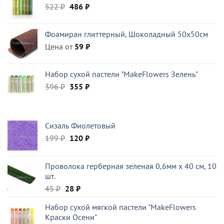
Первоначальная
Текущая
522
₽
486
₽
цена
цена:
составляла
486 ₽.
Фоамиран глиттерный, Шоколадный 50x50см
522 ₽.
Цена от
59
₽
Набор сухой пастели "MakeFlowers Зелень"
Первоначальная
Текущая
396
₽
355
₽
цена
цена:
составляла
355 ₽.
396 ₽.
Сизаль Фиолетовый
Первоначальная
Текущая
199
₽
120
₽
цена
цена:
составляла
120 ₽.
Проволока герберная зеленая 0,6мм x 40 см, 10
199 ₽.
шт.
Первоначальная
Текущая
45
₽
28
₽
цена
цена:
Набор сухой мягкой пастели "MakeFlowers
составляла
28 ₽.
Краски Осени"
45 ₽.