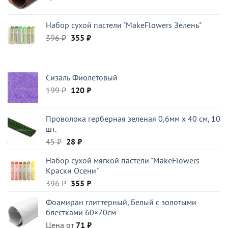
Набор сухой пастели "MakeFlowers Зелень"
Первоначальная
Текущая
396
₽
355
₽
цена
цена:
составляла
355 ₽.
396 ₽.
Сизаль Фиолетовый
Первоначальная
Текущая
199
₽
120
₽
цена
цена:
составляла
120 ₽.
Проволока герберная зеленая 0,6мм x 40 см, 10
199 ₽.
шт.
Первоначальная
Текущая
45
₽
28
₽
цена
цена:
Набор сухой мягкой пастели "MakeFlowers
составляла
28 ₽.
Краски Осени"
45 ₽.
Первоначальная
Текущая
396
₽
355
₽
цена
цена:
Фоамиран глиттерный, Белый c золотыми
составляла
355 ₽.
блестками 60×70см
396 ₽.
Цена от
71
₽