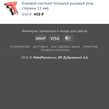
Клеевой пистолет большой розовый (под
составляла
150 ₽.
стержни 11 мм)
350 ₽.
Первоначальная
Текущая
830
₽
450
₽
цена
цена:
составляла
450 ₽.
830 ₽.
Фоамиран, проволока и молды для цветов
Mir
Visa
MasterCard
О КОМПАНИИ
ДОСТАВКА
КАК СДЕЛАТЬ ЗАКАЗ
ГАРАНТИЯ
ПРАВИЛА МАГАЗИНА
2026 ©
MakeFlowers.ru, ИП Дубровский А.А.