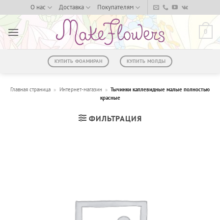
Skip
О нас
Доставка
Покупателям
to
content
0
КУПИТЬ ФОАМИРАН
КУПИТЬ МОЛДЫ
Главная страница
»
Интернет-магазин
»
Тычинки каплевидные малые полностью
красные
ФИЛЬТРАЦИЯ