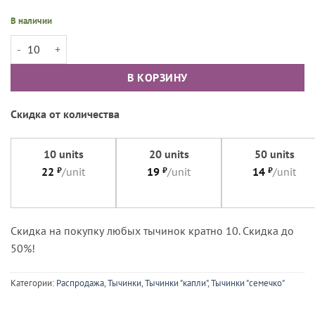
В наличии
Количество товара Тычинки каплевидные малые полностью красны
В КОРЗИНУ
Скидка от количества
10 units
20 units
50 units
22
₽
/unit
19
₽
/unit
14
₽
/unit
Cкидка на покупку любых тычинок кратно 10. Скидка до
50%!
Категории:
Распродажа
,
Тычинки
,
Тычинки "капли"
,
Тычинки "семечко"