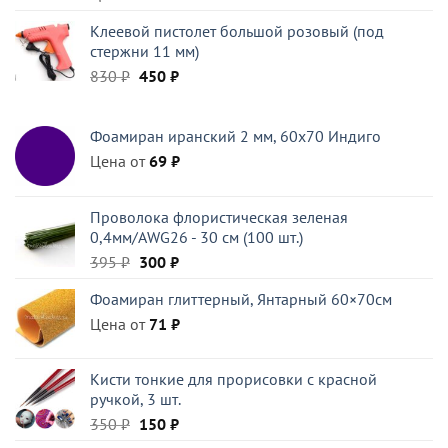
Клеевой пистолет большой розовый (под
стержни 11 мм)
Первоначальная
Текущая
830
₽
450
₽
цена
цена:
составляла
450 ₽.
Фоамиран иранский 2 мм, 60х70 Индиго
830 ₽.
Цена от
69
₽
Проволока флористическая зеленая
0,4мм/AWG26 - 30 см (100 шт.)
Первоначальная
Текущая
395
₽
300
₽
цена
цена:
Фоамиран глиттерный, Янтарный 60×70см
составляла
300 ₽.
Цена от
395 ₽.
71
₽
Кисти тонкие для прорисовки с красной
ручкой, 3 шт.
Первоначальная
Текущая
350
₽
150
₽
цена
цена: