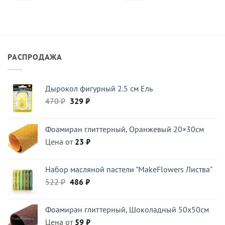
РАСПРОДАЖА
Дырокол фигурный 2.5 см Ель
Первоначальная
Текущая
470
₽
329
₽
цена
цена:
составляла
329 ₽.
Фоамиран глиттерный, Оранжевый 20×30см
470 ₽.
Цена от
23
₽
Набор масляной пастели "MakeFlowers Листва"
Первоначальная
Текущая
522
₽
486
₽
цена
цена:
составляла
486 ₽.
Фоамиран глиттерный, Шоколадный 50x50см
522 ₽.
Цена от
59
₽