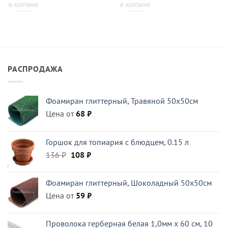
В КОРЗИНУ
В КОРЗИНУ
РАСПРОДАЖА
Фоамиран глиттерный, Травяной 50x50см
Цена от
68
₽
Горшок для топиария с блюдцем, 0.15 л
Первоначальная
Текущая
136
₽
108
₽
цена
цена:
составляла
108 ₽.
Фоамиран глиттерный, Шоколадный 50x50см
136 ₽.
Цена от
59
₽
Проволока герберная белая 1,0мм x 60 см, 10