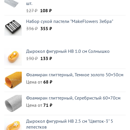
шт.
Первоначальная
Текущая
127
₽
108
₽
цена
цена:
Набор сухой пастели "MakeFlowers Зебра"
составляла
108 ₽.
Первоначальная
Текущая
396
₽
127 ₽.
355
₽
цена
цена:
составляла
355 ₽.
396 ₽.
Дырокол фигурный HB 1.0 см Солнышко
Первоначальная
Текущая
190
₽
133
₽
цена
цена:
составляла
133 ₽.
Фоамиран глиттерный, Темное золото 50×50см
190 ₽.
Цена от
68
₽
Фоамиран глиттерный, Серебристый 60×70см
Цена от
71
₽
Дырокол фигурный HB 2.5 см "Цветок-3" 5
лепестков