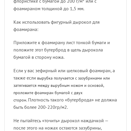
флористике с бумагой до 200 г/м
или с
фоамираном толщиной до 1,5 мм.
Как использовать фигурный дырокол для
фоамирана:
Приложите к фоамирану лист тонкой бумаги и
положите этот бутерброд в щель дырокола
бумагой в сторону ножа.
Если у вас зефирный или шелковый фоамиран, а
также если
вырубка получается с зазубринами или
затягивается между вырубным ножом и основой,
проложите фоамиран бумагой с двух
Плотность такого «бутерброда» не должна
сторон.
быть более 200-220гр/м2.
Не пытайтесь «точить» дырокол наждачкой —
после этого на ножах остаются зазубрины,