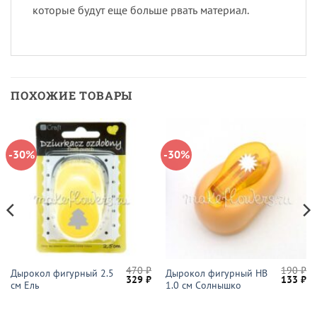
которые будут еще больше рвать материал.
ПОХОЖИЕ ТОВАРЫ
-30%
-30%
470
₽
190
₽
Дырокол фигурный 2.5
Дырокол фигурный HB
начальная
Текущая
Первоначальная
Текущая
Первон
Те
329
₽
133
₽
см Ель
1.0 см Солнышко
цена:
цена
цена:
цена
це
ляла
189 ₽.
составляла
329 ₽.
составл
13
470 ₽.
190 ₽.