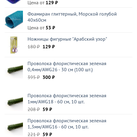
Цена от
129
₽
Фоамиран глиттерный, Морской голубой
40x60см
Цена от
53
₽
Ножницы фигурные "Арабский узор"
Первоначальная
Текущая
180
₽
129
₽
цена
цена:
составляла
129 ₽.
Проволока флористическая зеленая
180 ₽.
0,4мм/AWG26 - 30 см (100 шт.)
Первоначальная
Текущая
395
₽
300
₽
цена
цена:
составляла
300 ₽.
Проволока флористическая зеленая
395 ₽.
1мм/AWG18 - 60 см, 10 шт.
Первоначальная
Текущая
208
₽
59
₽
цена
цена:
Проволока флористическая зеленая
составляла
59 ₽.
1,3мм/AWG16 - 60 см, 10 шт.
208 ₽.
Первоначальная
Текущая
221
₽
59
₽