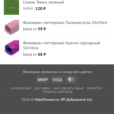
Сизаль Темно-зеленый
420 ₽.
Первоначальная
Текущая
199
₽
120
₽
цена
цена:
составляла
120 ₽.
Фоамиран глиттерный, Пыльная роза 50x50см
199 ₽.
Цена от
59
₽
Фоамиран глиттерный, Красно-пурпурный
50×50см
Цена от
68
₽
Фоамиран, проволока и молды для цветов
Mir
Visa
MasterCard
О КОМПАНИИ
ДОСТАВКА
КАК СДЕЛАТЬ ЗАКАЗ
ГАРАНТИЯ
ПРАВИЛА МАГАЗИНА
2026 ©
MakeFlowers.ru, ИП Дубровский А.А.