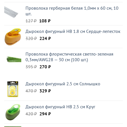
цена
цена:
Проволока герберная белая 1,0мм x 60 см, 10
составляла
59 ₽.
шт.
221 ₽.
Первоначальная
Текущая
127
₽
108
₽
цена
цена:
Дырокол фигурный HB 1.8 см Cердце-лепесток
составляла
108 ₽.
Первоначальная
Текущая
320
₽
127 ₽.
224
₽
цена
цена:
составляла
224 ₽.
Проволока флористическая светло-зеленая
320 ₽.
0,3мм/AWG28 — 30 см (100 шт.)
Первоначальная
Текущая
395
₽
270
₽
цена
цена:
составляла
270 ₽.
Дырокол фигурный 2.5 см Солнышко
395 ₽.
Первоначальная
Текущая
470
₽
329
₽
цена
цена:
составляла
329 ₽.
Дырокол фигурный HB 2.5 см Круг
470 ₽.
Первоначальная
Текущая
420
₽
294
₽
цена
цена:
составляла
294 ₽.