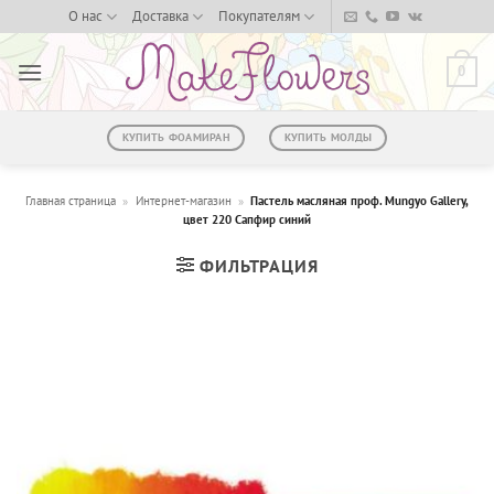
Skip
О нас
Доставка
Покупателям
to
content
0
КУПИТЬ ФОАМИРАН
КУПИТЬ МОЛДЫ
Главная страница
»
Интернет-магазин
»
Пастель масляная проф. Mungyo Gallery,
цвет 220 Сапфир синий
ФИЛЬТРАЦИЯ