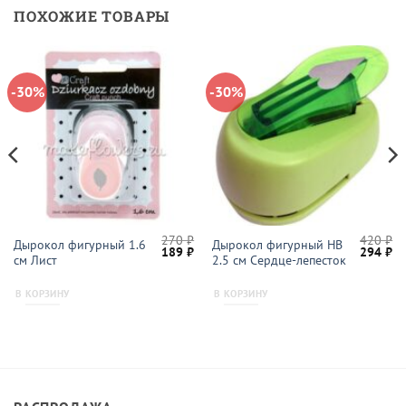
ПОХОЖИЕ ТОВАРЫ
-30%
-30%
270
₽
420
₽
Дырокол фигурный 1.6
Дырокол фигурный HB
начальная
Текущая
Первоначальная
Текущая
Первон
Те
189
₽
294
₽
см Лист
2.5 см Cердце-лепесток
цена:
цена
цена:
цена
це
ляла
133 ₽.
составляла
189 ₽.
составл
29
270 ₽.
420 ₽.
В КОРЗИНУ
В КОРЗИНУ