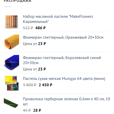
РАСПРОДАЖА
Набор масляной пастели "MakeFlowers
Карамельный"
Первоначальная
Текущая
522
₽
486
₽
цена
цена:
Фоамиран глиттерный, Оранжевый 20×30см
составляла
486 ₽.
Цена от
522 ₽.
23
₽
Фоамиран глиттерный, Королевский синий
20×30см
Цена от
23
₽
Пастель сухая мягкая Mungyo 64 цвета (мини)
Первоначальная
Текущая
3 800
₽
2 450
₽
цена
цена:
составляла
2
Проволока герберная зеленая 0,6мм x 40 см, 10
3
450 ₽.
шт.
800 ₽.
Первоначальная
Текущая
45
₽
28
₽