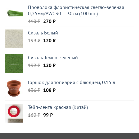
295 ₽.
Проволока флористическая светло-зеленая
0,25мм/AWG30 — 30см (100 шт.)
Первоначальная
Текущая
410
₽
270
₽
цена
цена:
Сизаль Белый
составляла
270 ₽.
Первоначальная
Текущая
199
₽
410 ₽.
120
₽
цена
цена:
составляла
120 ₽.
Сизаль Темно-зеленый
199 ₽.
Первоначальная
Текущая
199
₽
120
₽
цена
цена:
составляла
120 ₽.
Горшок для топиария с блюдцем, 0.15 л
199 ₽.
Первоначальная
Текущая
136
₽
108
₽
цена
цена:
составляла
108 ₽.
Тейп-лента красная (Китай)
136 ₽.
Первоначальная
Текущая
160
₽
99
₽
цена
цена:
составляла
99 ₽.
160 ₽.