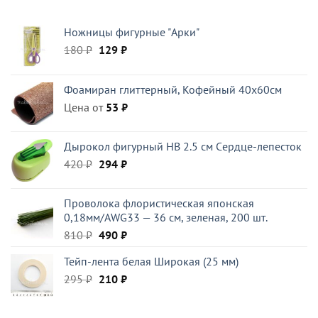
цена
цена:
составляла
28 ₽.
Ножницы фигурные "Арки"
45 ₽.
Первоначальная
Текущая
180
₽
129
₽
цена
цена:
составляла
129 ₽.
Фоамиран глиттерный, Кофейный 40x60см
180 ₽.
Цена от
53
₽
Дырокол фигурный HB 2.5 см Cердце-лепесток
Первоначальная
Текущая
420
₽
294
₽
цена
цена:
составляла
294 ₽.
Проволока флористическая японская
420 ₽.
0,18мм/AWG33 — 36 см, зеленая, 200 шт.
Первоначальная
Текущая
810
₽
490
₽
цена
цена:
Тейп-лента белая Широкая (25 мм)
составляла
490 ₽.
Первоначальная
Текущая
295
₽
810 ₽.
210
₽
цена
цена:
составляла
210 ₽.