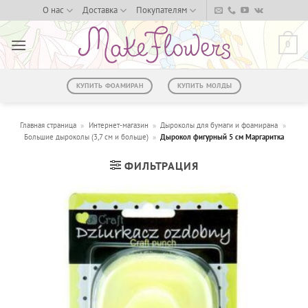
Skip
О нас
Доставка
Покупателям
to
content
0
КУПИТЬ ФОАМИРАН
КУПИТЬ МОЛДЫ
Главная страница
»
Интернет-магазин
»
Дыроколы для бумаги и фоамирана
»
Большие дыроколы (3,7 см и больше)
»
Дырокол фигурный 5 см Маргаритка
ФИЛЬТРАЦИЯ