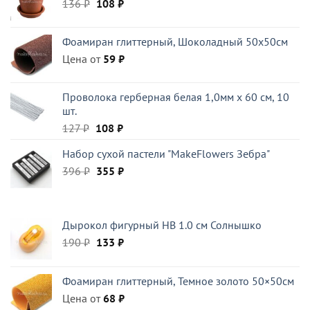
Первоначальная
Текущая
136
₽
108
₽
цена
цена:
составляла
108 ₽.
Фоамиран глиттерный, Шоколадный 50x50см
136 ₽.
Цена от
59
₽
Проволока герберная белая 1,0мм x 60 см, 10
шт.
Первоначальная
Текущая
127
₽
108
₽
цена
цена:
Набор сухой пастели "MakeFlowers Зебра"
составляла
108 ₽.
Первоначальная
Текущая
396
₽
127 ₽.
355
₽
цена
цена:
составляла
355 ₽.
396 ₽.
Дырокол фигурный HB 1.0 см Солнышко
Первоначальная
Текущая
190
₽
133
₽
цена
цена:
составляла
133 ₽.
Фоамиран глиттерный, Темное золото 50×50см
190 ₽.
Цена от
68
₽