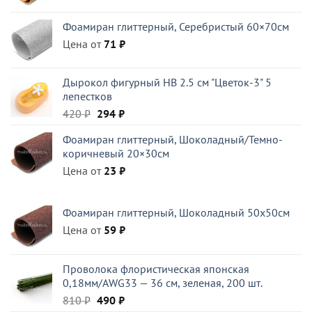
Фоамиран глиттерный, Серебристый 60×70см
Цена от
71
₽
Дырокол фигурный HB 2.5 см "Цветок-3" 5
лепестков
Первоначальная
Текущая
420
₽
294
₽
цена
цена:
Фоамиран глиттерный, Шоколадный/Темно-
составляла
294 ₽.
коричневый 20×30см
420 ₽.
Цена от
23
₽
Фоамиран глиттерный, Шоколадный 50x50см
Цена от
59
₽
Проволока флористическая японская
0,18мм/AWG33 — 36 см, зеленая, 200 шт.
Первоначальная
Текущая
810
₽
490
₽