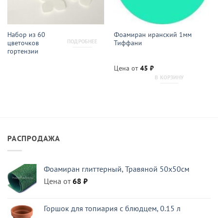
Набор из 60
Фоамиран иранский 1мм
ПОДРОБНЕЕ
цветочков
Тиффани
гортензии
Цена от
45
₽
В КОРЗИНУ
РАСПРОДАЖА
Фоамиран глиттерный, Травяной 50x50см
Цена от
68
₽
Горшок для топиария с блюдцем, 0.15 л