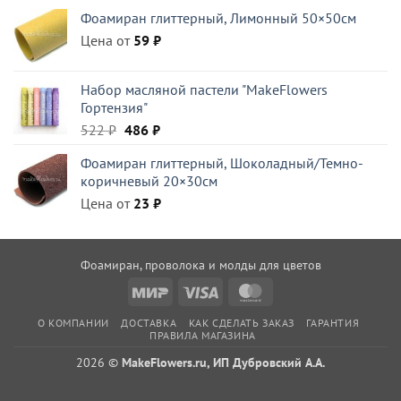
цена
цена:
Фоамиран глиттерный, Лимонный 50×50см
составляла
490 ₽.
Цена от
810 ₽.
59
₽
Набор масляной пастели "MakeFlowers
Гортензия"
Первоначальная
Текущая
522
₽
486
₽
цена
цена:
Фоамиран глиттерный, Шоколадный/Темно-
составляла
486 ₽.
коричневый 20×30см
522 ₽.
Цена от
23
₽
Фоамиран, проволока и молды для цветов
Mir
Visa
MasterCard
О КОМПАНИИ
ДОСТАВКА
КАК СДЕЛАТЬ ЗАКАЗ
ГАРАНТИЯ
ПРАВИЛА МАГАЗИНА
2026 ©
MakeFlowers.ru, ИП Дубровский А.А.