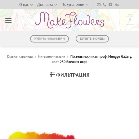
Skip
О нас
Доставка
Покупателям
to
content
0
КУПИТЬ ФОАМИРАН
КУПИТЬ МОЛДЫ
Главная страница
»
Интернет-магазин
»
Пастель масляная проф. Mungyo Gallery,
цвет 250 Бледная охра
ФИЛЬТРАЦИЯ