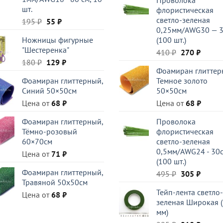
составляла
210 ₽.
шт.
флористическая
295 ₽.
светло-зеленая
Первоначальная
Текущая
195
₽
55
₽
0,25мм/AWG30 — 
цена
цена:
Ножницы фигурные
(100 шт.)
составляла
55 ₽.
"Шестеренка"
Первоначал
Текущ
195 ₽.
410
₽
270
₽
Первоначальная
Текущая
180
₽
129
₽
цена
цена:
Фоамиран глиттер
цена
цена:
составляла
270 ₽.
Фоамиран глиттерный,
Темное золото
составляла
129 ₽.
410 ₽.
Синий 50×50см
50×50см
180 ₽.
Цена от
68
₽
Цена от
68
₽
Фоамиран глиттерный,
Проволока
Тёмно-розовый
флористическая
60×70см
светло-зеленая
0,5мм/AWG24 - 30
Цена от
71
₽
(100 шт.)
Фоамиран глиттерный,
Первоначал
Текущ
495
₽
305
₽
Травяной 50x50см
цена
цена:
Тейп-лента светло-
составляла
305 ₽.
Цена от
68
₽
зеленая Широкая 
495 ₽.
мм)