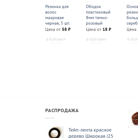
Ободок
Резинка для
Ободок
Основ
пластиковый
волос
пластиковый
резин
8мм голубой
махровая
8мм темно-
боль
черная, 5 шт.
розовый
сереб
Цена от
18
₽
Цена от
58
₽
Цена от
18
₽
Цена
В КОРЗИНУ
В КОРЗИНУ
В КОРЗИНУ
В КО
РАСПРОДАЖА
Тейп-лента красное
дерево Широкая (25