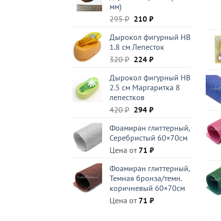
мм)
Первоначальная
Текущая
295
₽
210
₽
цена
цена:
Дырокол фигурный HB
составляла
210 ₽.
1.8 см Лепесток
295 ₽.
Первоначальная
Текущая
320
₽
224
₽
цена
цена:
Дырокол фигурный HB
составляла
224 ₽.
2.5 см Маргаритка 8
320 ₽.
лепестков
Первоначальная
Текущая
420
₽
294
₽
цена
цена:
Фоамиран глиттерный,
составляла
294 ₽.
Серебристый 60×70см
420 ₽.
Цена от
71
₽
Фоамиран глиттерный,
Темная бронза/темн.
коричневый 60×70см
Цена от
71
₽