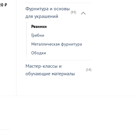
20
₽
Гребень
Фурнитура и основы
пластиковый
(93)
для украшений
я
сиреневый, 7см
Резинки
Цена от
13
₽
Гребни
В КОРЗИНУ
Металлическая фурнитура
Ободки
Мастер-классы и
(14)
обучающие материалы
ьная
ая