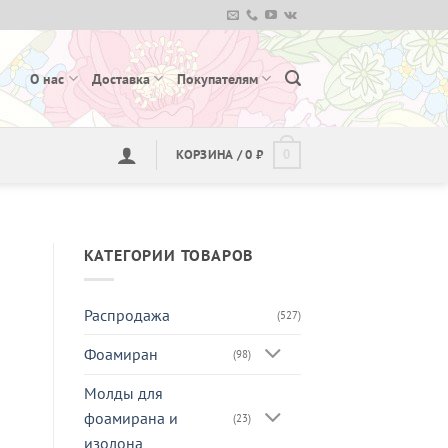
О нас
Доставка
Покупателям
КОРЗИНА /
0
₽
0
КАТЕГОРИИ ТОВАРОВ
Распродажа
(527)
Фоамиран
(98)
Молды для
фоамирана и
(23)
изолона