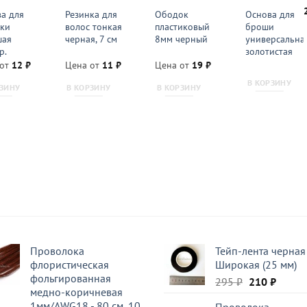
а для
Резинка для
Ободок
Основа для
ки
волос тонкая
пластиковый
броши
шая
черная, 7 см
8мм черный
универсальна
р.
золотистая
 от
12
₽
Цена от
11
₽
Цена от
19
₽
В КОРЗИНУ
РЗИНУ
В КОРЗИНУ
В КОРЗИНУ
Проволока
Тейп-лента черная
флористическая
Широкая (25 мм)
фольгированная
Первоначал
Текущ
295
₽
210
₽
медно-коричневая
цена
цена:
1мм/AWG18 - 80 см, 10
Проволока