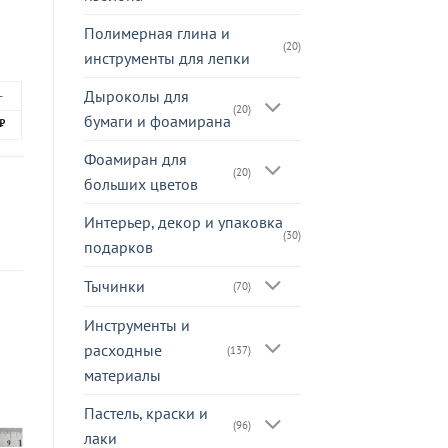
Полимерная глина и
(20)
инструменты для лепки
Дыроколы для
+
(20)
бумаги и фоамирана
₽
Фоамиран для
(20)
больших цветов
Интерьер, декор и упаковка
(30)
подарков
Тычинки
(70)
Инструменты и
расходные
(137)
материалы
Пастель, краски и
(96)
лаки