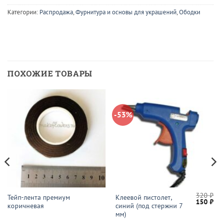
Категории:
Распродажа
,
Фурнитура и основы для украшений
,
Ободки
ПОХОЖИЕ ТОВАРЫ
-53%
320
₽
Тейп-лента премиум
Клеевой пистолет,
Первон
Те
150
₽
коричневая
синий (под стержни 7
цена
це
составл
15
мм)
320 ₽.