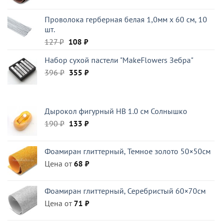
Проволока герберная белая 1,0мм x 60 см, 10
шт.
Первоначальная
Текущая
127
₽
108
₽
цена
цена:
Набор сухой пастели "MakeFlowers Зебра"
составляла
108 ₽.
Первоначальная
Текущая
396
₽
127 ₽.
355
₽
цена
цена:
составляла
355 ₽.
396 ₽.
Дырокол фигурный HB 1.0 см Солнышко
Первоначальная
Текущая
190
₽
133
₽
цена
цена:
составляла
133 ₽.
Фоамиран глиттерный, Темное золото 50×50см
190 ₽.
Цена от
68
₽
Фоамиран глиттерный, Серебристый 60×70см
Цена от
71
₽