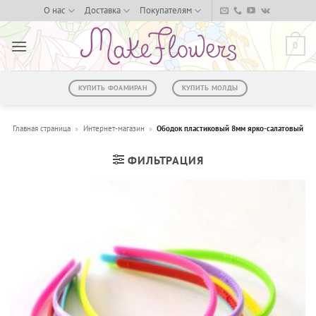
Skip
О нас
Доставка
Покупателям
to
content
0
КУПИТЬ ФОАМИРАН
КУПИТЬ МОЛДЫ
Главная страница
»
Интернет-магазин
»
Ободок пластиковый 8мм ярко-салатовый
ФИЛЬТРАЦИЯ