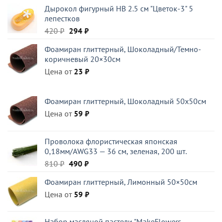
Дырокол фигурный HB 2.5 см "Цветок-3" 5
лепестков
Первоначальная
Текущая
420
₽
294
₽
цена
цена:
Фоамиран глиттерный, Шоколадный/Темно-
составляла
294 ₽.
коричневый 20×30см
420 ₽.
Цена от
23
₽
Фоамиран глиттерный, Шоколадный 50x50см
Цена от
59
₽
Проволока флористическая японская
0,18мм/AWG33 — 36 см, зеленая, 200 шт.
Первоначальная
Текущая
810
₽
490
₽
цена
цена:
Фоамиран глиттерный, Лимонный 50×50см
составляла
490 ₽.
Цена от
810 ₽.
59
₽
Набор масляной пастели "MakeFlowers