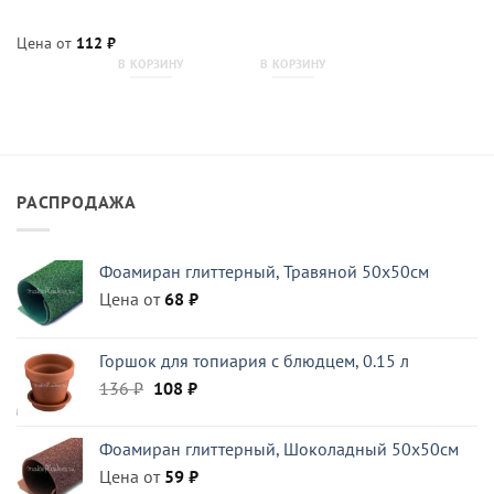
Цена от
112
₽
В КОРЗИНУ
В КОРЗИНУ
РАСПРОДАЖА
Фоамиран глиттерный, Травяной 50x50см
Цена от
68
₽
Горшок для топиария с блюдцем, 0.15 л
Первоначальная
Текущая
136
₽
108
₽
цена
цена:
составляла
108 ₽.
Фоамиран глиттерный, Шоколадный 50x50см
136 ₽.
Цена от
59
₽