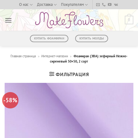
Skip
О нас
Доставка
Покупателям
to
content
0
КУПИТЬ ФОАМИРАН
КУПИТЬ МОЛДЫ
Главная страница
»
Интернет-магазин
»
Фоамиран (ЭВА) зефирный Нежно-
сиреневый 50×50, 2 сорт
ФИЛЬТРАЦИЯ
-58%