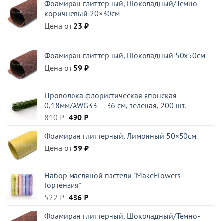
Фоамиран глиттерный, Шоколадный/Темно-
составляла
294 ₽.
коричневый 20×30см
420 ₽.
Цена от
23
₽
Фоамиран глиттерный, Шоколадный 50x50см
Цена от
59
₽
Проволока флористическая японская
0,18мм/AWG33 — 36 см, зеленая, 200 шт.
Первоначальная
Текущая
810
₽
490
₽
цена
цена:
Фоамиран глиттерный, Лимонный 50×50см
составляла
490 ₽.
Цена от
810 ₽.
59
₽
Набор масляной пастели "MakeFlowers
Гортензия"
Первоначальная
Текущая
522
₽
486
₽
цена
цена:
Фоамиран глиттерный, Шоколадный/Темно-
составляла
486 ₽.