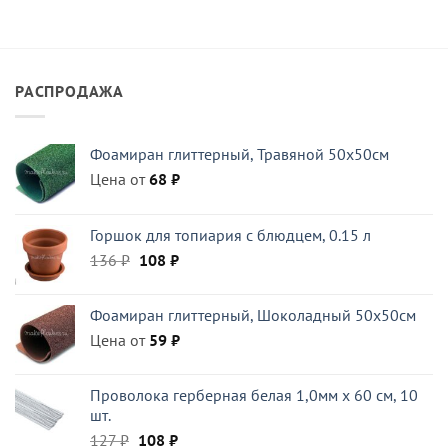
РАСПРОДАЖА
Фоамиран глиттерный, Травяной 50x50см
Цена от
68
₽
Горшок для топиария с блюдцем, 0.15 л
Первоначальная
Текущая
136
₽
108
₽
цена
цена:
составляла
108 ₽.
Фоамиран глиттерный, Шоколадный 50x50см
136 ₽.
Цена от
59
₽
Проволока герберная белая 1,0мм x 60 см, 10
шт.
Первоначальная
Текущая
127
₽
108
₽