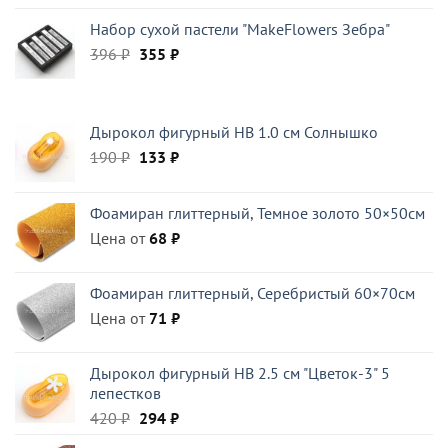
цена
цена:
Набор сухой пастели "MakeFlowers Зебра"
составляла
108 ₽.
Первоначальная
Текущая
396
₽
127 ₽.
355
₽
цена
цена:
составляла
355 ₽.
396 ₽.
Дырокол фигурный HB 1.0 см Солнышко
Первоначальная
Текущая
190
₽
133
₽
цена
цена:
составляла
133 ₽.
Фоамиран глиттерный, Темное золото 50×50см
190 ₽.
Цена от
68
₽
Фоамиран глиттерный, Серебристый 60×70см
Цена от
71
₽
Дырокол фигурный HB 2.5 см "Цветок-3" 5
лепестков
Первоначальная
Текущая
420
₽
294
₽
цена
цена: