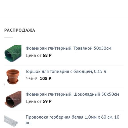
РАСПРОДАЖА
Фоамиран глиттерный, Травяной 50x50см
Цена от
68
₽
Горшок для топиария с блюдцем, 0.15 л
Первоначальная
Текущая
136
₽
108
₽
цена
цена:
составляла
108 ₽.
Фоамиран глиттерный, Шоколадный 50x50см
136 ₽.
Цена от
59
₽
Проволока герберная белая 1,0мм x 60 см, 10
шт.