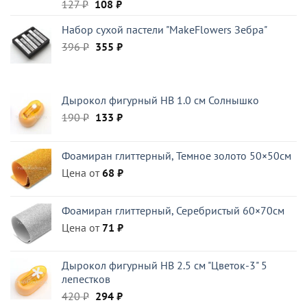
Первоначальная
Текущая
127
₽
108
₽
цена
цена:
Набор сухой пастели "MakeFlowers Зебра"
составляла
108 ₽.
Первоначальная
Текущая
396
₽
127 ₽.
355
₽
цена
цена:
составляла
355 ₽.
396 ₽.
Дырокол фигурный HB 1.0 см Солнышко
Первоначальная
Текущая
190
₽
133
₽
цена
цена:
составляла
133 ₽.
Фоамиран глиттерный, Темное золото 50×50см
190 ₽.
Цена от
68
₽
Фоамиран глиттерный, Серебристый 60×70см
Цена от
71
₽
Дырокол фигурный HB 2.5 см "Цветок-3" 5
лепестков
Первоначальная
Текущая
420
₽
294
₽