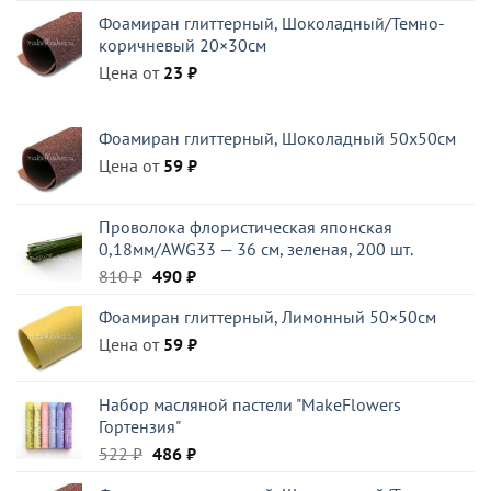
цена
цена:
Фоамиран глиттерный, Шоколадный/Темно-
составляла
294 ₽.
коричневый 20×30см
420 ₽.
Цена от
23
₽
Фоамиран глиттерный, Шоколадный 50x50см
Цена от
59
₽
Проволока флористическая японская
0,18мм/AWG33 — 36 см, зеленая, 200 шт.
Первоначальная
Текущая
810
₽
490
₽
цена
цена:
Фоамиран глиттерный, Лимонный 50×50см
составляла
490 ₽.
Цена от
810 ₽.
59
₽
Набор масляной пастели "MakeFlowers
Гортензия"
Первоначальная
Текущая
522
₽
486
₽
цена
цена: