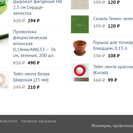
Дырокол фигурный HB
Первоначал
Текущ
199
₽
410 ₽.
120
₽
2.5 см Cердце-
цена
цена:
лепесток
составляла
120 ₽.
Сизаль Темно-зел
Первоначальная
Текущая
420
₽
294
₽
199 ₽.
Первоначал
Текущ
199
₽
120
₽
цена
цена:
Проволока
цена
цена:
составляла
294 ₽.
флористическая
составляла
120 ₽.
420 ₽.
Горшок для топиар
японская
199 ₽.
блюдцем, 0.15 л
0,18мм/AWG33 — 36
см, зеленая, 200 шт.
Первоначал
Текущ
136
₽
108
₽
цена
цена:
Первоначальная
Текущая
810
₽
490
₽
Тейп-лента красна
составляла
108 ₽.
цена
цена:
(Китай)
Тейп-лента белая
136 ₽.
составляла
490 ₽.
Широкая (25 мм)
Первоначал
Текуща
160
₽
99
₽
810 ₽.
цена
цена:
Первоначальная
Текущая
295
₽
210
₽
составляла
99 ₽.
цена
цена:
160 ₽.
составляла
210 ₽.
295 ₽.
ГАРАНТИЯ
ПРАВИЛА МАГАЗИНА
Фоамиран, проволока