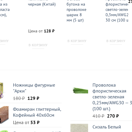
ая
П
2
а из
черная (Китай)
бутона на
флористическ
ц
ласта
проволоке
светло-зелена
со
39
 см),
шарик 8
0,3мм/AWG28
мм (5 шт)
30 см (100 шт.
Цена от
128
₽
РЗИНУ
В КОРЗИНУ
В КОРЗИНУ
В КОРЗИНУ
Ножницы фигурные
Проволока
"Арки"
флористическая
светло-зеленая
Первоначальная
Текущая
180
₽
129
₽
0,25мм/AWG30 — 
цена
цена:
(100 шт.)
Фоамиран глиттерный,
составляла
129 ₽.
Кофейный 40x60см
Первоначал
Текущ
410
₽
270
₽
180 ₽.
цена
цена:
Цена от
53
₽
Сизаль Белый
составляла
270 ₽.