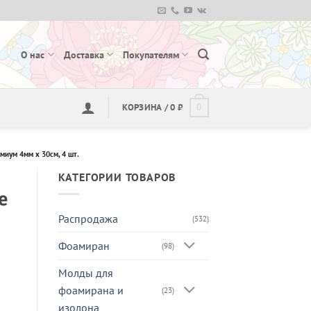
О нас
Доставка
Покупателям
КОРЗИНА /
0
₽
0
миум 4мм х 30см, 4 шт.
КАТЕГОРИИ ТОВАРОВ
е
Распродажа
(532)
Фоамиран
(98)
Молды для
фоамирана и
(23)
изолона