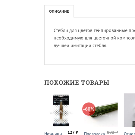
ОПИСАНИЕ
Стебли для цветов тейпированные пр
необходимую для цветочной компози
лучшей имитации стебля.
ПОХОЖИЕ ТОВАРЫ
-54%
-60%
670
₽
127
₽
800
₽
Проволока
Ножницы
Проволока
Осно