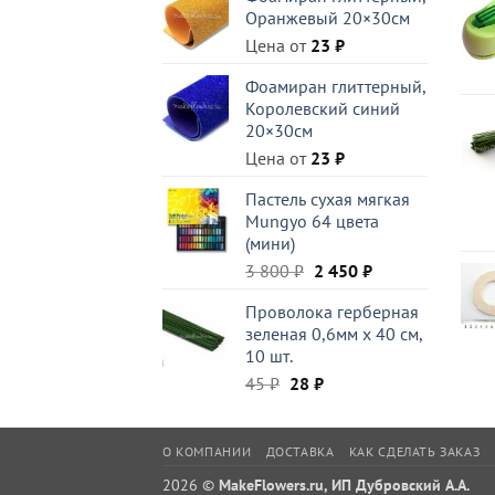
составляла
486 ₽.
Оранжевый 20×30см
522 ₽.
Цена от
23
₽
Фоамиран глиттерный,
Королевский синий
20×30см
Цена от
23
₽
Пастель сухая мягкая
Mungyo 64 цвета
(мини)
Первоначальная
Текущая
3 800
₽
2 450
₽
цена
цена:
Проволока герберная
составляла
2
зеленая 0,6мм x 40 см,
3
450 ₽.
10 шт.
800 ₽.
Первоначальная
Текущая
45
₽
28
₽
цена
цена:
составляла
28 ₽.
45 ₽.
О КОМПАНИИ
ДОСТАВКА
КАК СДЕЛАТЬ ЗАКАЗ
2026 ©
MakeFlowers.ru, ИП Дубровский А.А.