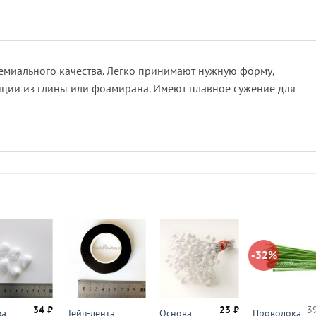
емиального качества. Легко принимают нужную форму,
ции из глины или фоамирана. Имеют плавное сужение для
-32%
34
₽
23
₽
3
ва
Тейп-лента
Основа
Проволока