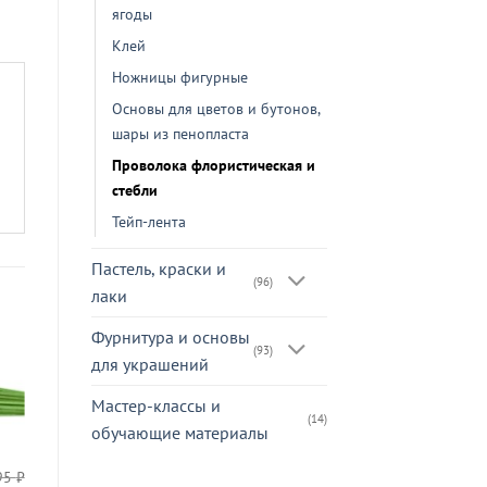
ягоды
Клей
Ножницы фигурные
Основы для цветов и бутонов,
шары из пенопласта
Проволока флористическая и
стебли
Тейп-лента
Пастель, краски и
(96)
лаки
Фурнитура и основы
(93)
для украшений
-22%
Мастер-классы и
(14)
обучающие материалы
95
₽
410
₽
Проволока