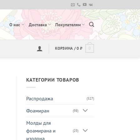
О нас
Доставка
Покупателям
КОРЗИНА /
0
₽
0
КАТЕГОРИИ ТОВАРОВ
Распродажа
(527)
Фоамиран
(98)
Молды для
фоамирана и
(23)
изолона