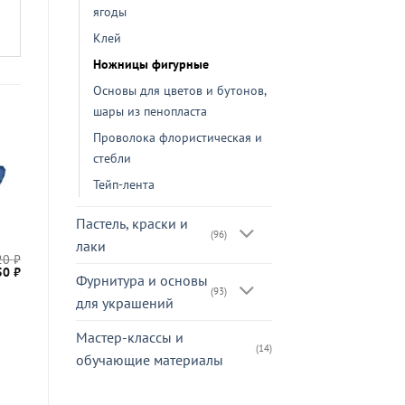
ягоды
Клей
Ножницы фигурные
Основы для цветов и бутонов,
шары из пенопласта
Проволока флористическая и
стебли
Тейп-лента
Пастель, краски и
(96)
лаки
20
₽
87
₽
Ножницы
ервоначальная
Текущая
50
₽
Фурнитура и основы
фигурные
ена
цена:
(93)
«Край
ставляла
150 ₽.
для украшений
0 ₽.
листа
розы»
Мастер-классы и
(14)
обучающие материалы
В КОРЗИНУ