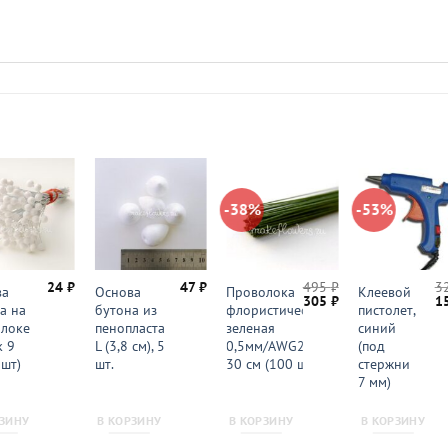
-38%
-53%
24
₽
47
₽
495
₽
3
ва
Основа
Проволока
Клеевой
Первоначальная
Текущая
П
305
₽
1
а на
бутона из
флористическая
пистолет,
цена
цена:
ц
локе
пенопласта
зеленая
синий
составляла
305 ₽.
со
495 ₽.
32
 9
L (3,8 см), 5
0,5мм/AWG24 —
(под
 шт)
шт.
30 см (100 шт.)
стержни
7 мм)
РЗИНУ
В КОРЗИНУ
В КОРЗИНУ
В КОРЗИНУ