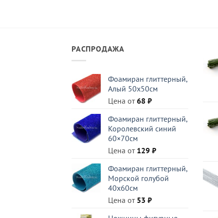
РАСПРОДАЖА
Фоамиран глиттерный,
Алый 50x50см
Цена от
68
₽
Фоамиран глиттерный,
Королевский синий
60×70см
Цена от
129
₽
Фоамиран глиттерный,
Морской голубой
40x60см
Цена от
53
₽