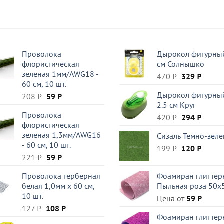
Проволока
Дырокол фигурный
флористическая
см Солнышко
зеленая 1мм/AWG18 -
Первоначал
Текущ
470
₽
329
₽
60 см, 10 шт.
цена
цена:
Дырокол фигурны
Первоначальная
Текущая
208
₽
59
₽
составляла
329 ₽.
2.5 см Круг
цена
цена:
470 ₽.
Проволока
составляла
59 ₽.
Первоначал
Текущ
420
₽
294
₽
флористическая
208 ₽.
цена
цена:
зеленая 1,3мм/AWG16
Сизаль Темно-зел
составляла
294 ₽.
- 60 см, 10 шт.
Первоначал
Текущ
199
₽
420 ₽.
120
₽
Первоначальная
Текущая
221
₽
59
₽
цена
цена:
цена
цена:
составляла
120 ₽.
Проволока герберная
Фоамиран глиттер
составляла
59 ₽.
199 ₽.
белая 1,0мм x 60 см,
Пыльная роза 50x
221 ₽.
10 шт.
Цена от
59
₽
Первоначальная
Текущая
127
₽
108
₽
Фоамиран глиттер
цена
цена: