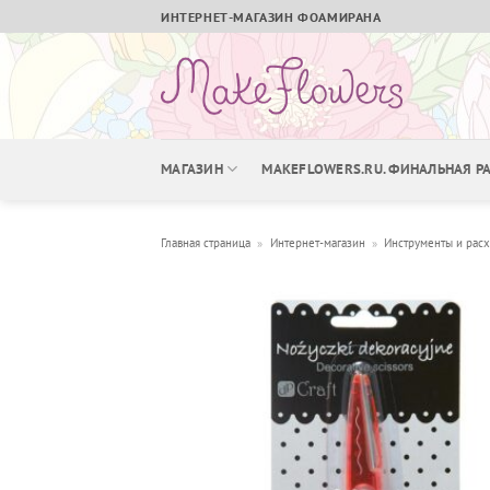
Skip
ИНТЕРНЕТ-МАГАЗИН ФОАМИРАНА
to
content
МАГАЗИН
MAKEFLOWERS.RU. ФИНАЛЬНАЯ 
Главная страница
»
Интернет-магазин
»
Инструменты и рас