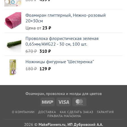
цена
цена:
составляла
459 ₽.
Фоамиран глиттерный, Нежно-розовый
600 ₽.
20×30см
Цена от
23
₽
Проволока флористическая зеленая
0,65мм/AWG22 - 30 см, 100 шт.
Первоначальная
Текущая
670
₽
310
₽
цена
цена:
Ножницы фигурные "Шестеренка"
составляла
310 ₽.
Первоначальная
Текущая
180
₽
670 ₽.
129
₽
цена
цена:
составляла
129 ₽.
180 ₽.
Фоамиран, проволока и молды для цветов
Mir
Visa
MasterCard
О КОМПАНИИ
ДОСТАВКА
КАК СДЕЛАТЬ ЗАКАЗ
ГАРАНТИЯ
ПРАВИЛА МАГАЗИНА
2026 ©
MakeFlowers.ru, ИП Дубровский А.А.