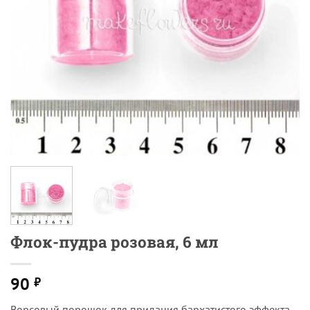
Флок-пудра розовая, 6 мл
90
₽
Ворсовый порошок для придания бархатистого эффекта