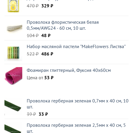
Первоначальная
Текущая
470
₽
800 ₽.
329
₽
цена
цена:
составляла
329 ₽.
Проволока флористическая белая
470 ₽.
0,5мм/AWG24 - 60 см, 10 шт.
Первоначальная
Текущая
104
₽
48
₽
цена
цена:
Набор масляной пастели "MakeFlowers Листва"
составляла
48 ₽.
Первоначальная
Текущая
522
₽
104 ₽.
486
₽
цена
цена:
составляла
486 ₽.
Фоамиран глиттерный, Фуксия 40x60см
522 ₽.
Цена от
53
₽
Проволока герберная зеленая 0,7мм x 40 см, 10
шт.
Первоначальная
Текущая
39
₽
33
₽
цена
цена:
Проволока герберная зеленая 2,5мм x 40 см, 5
составляла
33 ₽.
шт.
39 ₽.