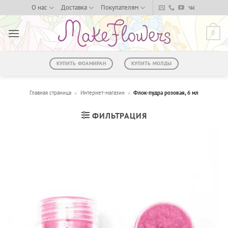
Skip
О нас
Доставка
Покупателям
to
content
0
КУПИТЬ ФОАМИРАН
КУПИТЬ МОЛДЫ
Главная страница
»
Интернет-магазин
»
Флок-пудра розовая, 6 мл
ФИЛЬТРАЦИЯ