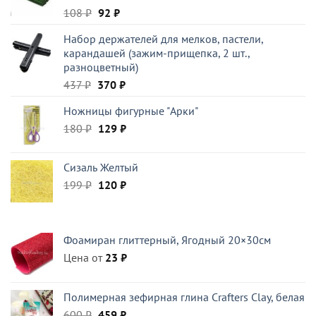
Первоначальная
Текущая
108
₽
92
₽
цена
цена:
Набор держателей для мелков, пастели,
составляла
92 ₽.
карандашей (зажим-прищепка, 2 шт.,
108 ₽.
разноцветный)
Первоначальная
Текущая
437
₽
370
₽
цена
цена:
Ножницы фигурные "Арки"
составляла
370 ₽.
Первоначальная
Текущая
180
₽
437 ₽.
129
₽
цена
цена:
составляла
129 ₽.
Сизаль Желтый
180 ₽.
Первоначальная
Текущая
199
₽
120
₽
цена
цена:
составляла
120 ₽.
199 ₽.
Фоамиран глиттерный, Ягодный 20×30см
Цена от
23
₽
Полимерная зефирная глина Crafters Clay, белая
Первоначальная
Текущая
600
₽
459
₽