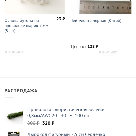
23
₽
Основа бутона на
Тейп-лента черная (Китай)
проволоке шарик 7 мм
(5 шт)
Цена от
128
₽
В КОРЗИНУ
В КОРЗИНУ
РАСПРОДАЖА
Проволока флористическая зеленая
0,8мм/AWG20 - 30 см, 100 шт.
Первоначальная
Текущая
800
₽
320
₽
цена
цена:
Дырокол фигурный 2.5 см Сердечко
составляла
320 ₽.