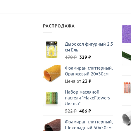
РАСПРОДАЖА
Дырокол фигурный 2.5
см Ель
Первоначальная
Текущая
470
₽
329
₽
цена
цена:
Фоамиран глиттерный,
составляла
329 ₽.
Оранжевый 20×30см
470 ₽.
Цена от
23
₽
Набор масляной
пастели "MakeFlowers
Листва"
Первоначальная
Текущая
522
₽
486
₽
цена
цена:
Фоамиран глиттерный,
составляла
486 ₽.
Шоколадный 50x50см
522 ₽.