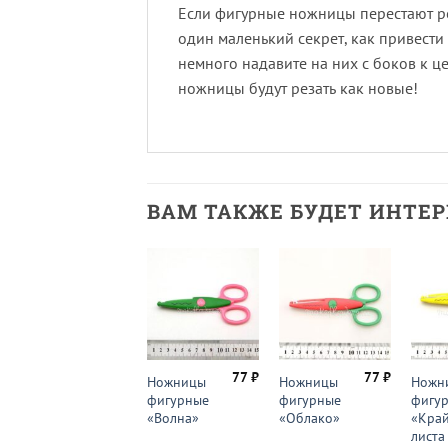
Если фигурные ножницы перестают рез
один маленький секрет, как привести
немного надавите на них с боков к ц
ножницы будут резать как новые!
ВАМ ТАКЖЕ БУДЕТ ИНТЕ
77
₽
77
₽
Ножницы
Ножницы
Ножн
фигурные
фигурные
фигу
«Волна»
«Облако»
«Кра
листа