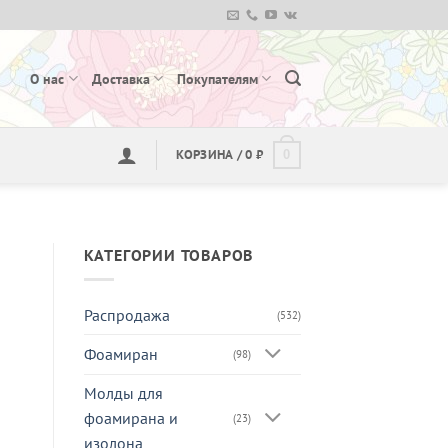
О нас
Доставка
Покупателям
КОРЗИНА /
0
₽
0
КАТЕГОРИИ ТОВАРОВ
Распродажа
(532)
Фоамиран
(98)
Молды для
фоамирана и
(23)
изолона