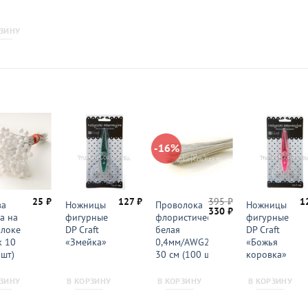
»
РЗИНУ
-16%
25
₽
127
₽
395
₽
1
ва
Ножницы
Проволока
Ножницы
Первоначальная
Текущая
330
₽
а на
фигурные
флористическая
фигурные
цена
цена:
локе
DP Craft
белая
DP Craft
составляла
330 ₽.
395 ₽.
к 10
«Змейка»
0,4мм/AWG26 —
«Божья
 шт)
30 см (100 шт.)
коровка»
РЗИНУ
В КОРЗИНУ
В КОРЗИНУ
В КОРЗИНУ