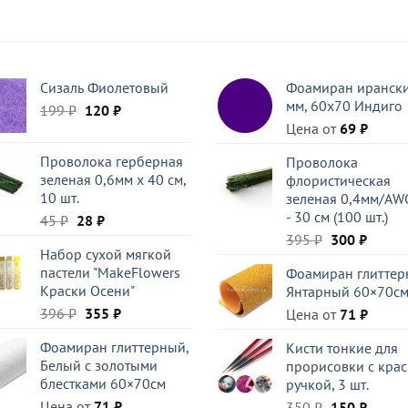
Сизаль Фиолетовый
Фоамиран ирански
мм, 60х70 Индиго
Первоначальная
Текущая
199
₽
120
₽
цена
цена:
Цена от
69
₽
составляла
120 ₽.
Проволока герберная
Проволока
199 ₽.
зеленая 0,6мм x 40 см,
флористическая
10 шт.
зеленая 0,4мм/AW
- 30 см (100 шт.)
Первоначальная
Текущая
45
₽
28
₽
цена
цена:
Первоначал
Текущ
395
₽
300
₽
Набор сухой мягкой
составляла
28 ₽.
цена
цена:
пастели "MakeFlowers
Фоамиран глиттер
45 ₽.
составляла
300 ₽.
Краски Осени"
Янтарный 60×70с
395 ₽.
Первоначальная
Текущая
396
₽
355
₽
Цена от
71
₽
цена
цена:
Фоамиран глиттерный,
Кисти тонкие для
составляла
355 ₽.
Белый c золотыми
прорисовки с кра
396 ₽.
блестками 60×70см
ручкой, 3 шт.
Цена от
71
₽
Первоначал
Текущ
350
₽
150
₽