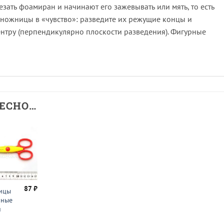
ать фоамиран и начинают его зажевывать или мять, то есть
 ножницы в «чувство»: разведите их режущие концы и
ентру (перпендикулярно плоскости разведения). Фигурные
РЕСНО…
87
₽
ицы
рные
й