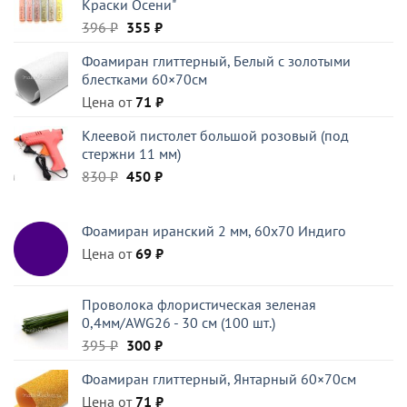
Краски Осени"
45 ₽.
Первоначальная
Текущая
396
₽
355
₽
цена
цена:
Фоамиран глиттерный, Белый c золотыми
составляла
355 ₽.
блестками 60×70см
396 ₽.
Цена от
71
₽
Клеевой пистолет большой розовый (под
стержни 11 мм)
Первоначальная
Текущая
830
₽
450
₽
цена
цена:
составляла
450 ₽.
Фоамиран иранский 2 мм, 60х70 Индиго
830 ₽.
Цена от
69
₽
Проволока флористическая зеленая
0,4мм/AWG26 - 30 см (100 шт.)
Первоначальная
Текущая
395
₽
300
₽
цена
цена:
Фоамиран глиттерный, Янтарный 60×70см
составляла
300 ₽.
Цена от
395 ₽.
71
₽