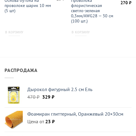
Основа бутона на
Проволока
начальная
Текущая
Первон
Те
270
₽
проволоке шарик 10 мм
флористическая
цена:
цена
це
ляла
330 ₽.
составл
27
(5 шт)
светло-зеленая
395 ₽.
0,3мм/AWG28 — 30 см
(100 шт.)
В КОРЗИНУ
В КОРЗИНУ
РАСПРОДАЖА
Дырокол фигурный 2.5 см Ель
Первоначальная
Текущая
470
₽
329
₽
цена
цена:
составляла
329 ₽.
Фоамиран глиттерный, Оранжевый 20×30см
470 ₽.
Цена от
23
₽