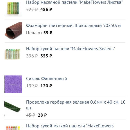
Набор масляной пастели "MakeFlowers Листва"
Первоначальная
Текущая
522
₽
486
₽
цена
цена:
составляла
486 ₽.
Фоамиран глиттерный, Шоколадный 50x50см
522 ₽.
Цена от
59
₽
Набор сухой пастели "MakeFlowers Зелень"
Первоначальная
Текущая
396
₽
355
₽
цена
цена:
составляла
355 ₽.
396 ₽.
Сизаль Фиолетовый
Первоначальная
Текущая
199
₽
120
₽
цена
цена:
составляла
120 ₽.
Проволока герберная зеленая 0,6мм x 40 см, 10
199 ₽.
шт.
Первоначальная
Текущая
45
₽
28
₽
цена
цена:
Набор сухой мягкой пастели "MakeFlowers
составляла
28 ₽.