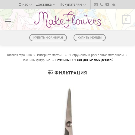
Skip
О нас
Доставка
Покупателям
to
content
0
КУПИТЬ ФОАМИРАН
КУПИТЬ МОЛДЫ
Главная страница
»
Интернет-магазин
»
Инструменты и расходные материалы
»
Ножницы фигурные
»
Ножницы DP Craft для мелких деталей
ФИЛЬТРАЦИЯ