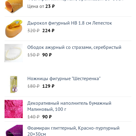
Цена от
39 ₽.
23
₽
Дырокол фигурный HB 1.8 см Лепесток
Первоначальная
Текущая
320
₽
224
₽
цена
цена:
составляла
224 ₽.
Ободок ажурный со стразами, серебристый
320 ₽.
Первоначальная
Текущая
150
₽
90
₽
цена
цена:
составляла
90 ₽.
150 ₽.
Ножницы фигурные "Шестеренка"
Первоначальная
Текущая
180
₽
129
₽
цена
цена:
составляла
129 ₽.
Декоративный наполнитель бумажный
180 ₽.
Малиновый, 100 г
Первоначальная
Текущая
140
₽
90
₽
цена
цена:
Фоамиран глиттерный, Красно-пурпурный
составляла
90 ₽.
20×30см
140 ₽.