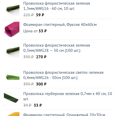
Проволока флористическая зеленая
1,3мм/AWG16 - 60 см, 10 шт.
Первоначальная
Текущая
221
₽
59
₽
цена
цена:
Фоамиран глиттерный, Фуксия 40x60см
составляла
59 ₽.
Цена от
221 ₽.
53
₽
Проволока флористическая зеленая
0,3мм/AWG28 — 30 см (100 шт.)
Первоначальная
Текущая
395
₽
270
₽
цена
цена:
составляла
270 ₽.
Проволока флористическая светло-зеленая
395 ₽.
0,4мм/AWG26 - 30см (100 шт.)
Первоначальная
Текущая
395
₽
300
₽
цена
цена:
Проволока герберная зеленая 0,7мм x 40 см, 10
составляла
300 ₽.
шт.
395 ₽.
Первоначальная
Текущая
39
₽
33
₽
цена
цена:
Фоамиран глиттерный, Оранжевый 20×30см
составляла
33 ₽.