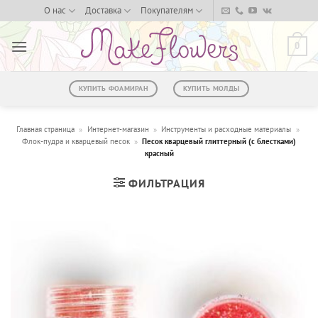
Skip
О нас
Доставка
Покупателям
to
content
0
КУПИТЬ ФОАМИРАН
КУПИТЬ МОЛДЫ
Главная страница
»
Интернет-магазин
»
Инструменты и расходные материалы
»
Флок-пудра и кварцевый песок
»
Песок кварцевый глиттерный (с блестками)
красный
ФИЛЬТРАЦИЯ