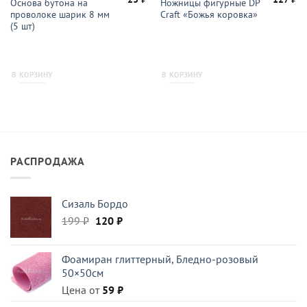
Основа бутона на
Ножницы фигурные DP
проволоке шарик 8 мм
Craft «Божья коровка»
(5 шт)
В КОРЗИНУ
В КОРЗИНУ
РАСПРОДАЖА
Сизаль Бордо
Первоначальная
Текущая
199
₽
120
₽
цена
цена:
составляла
120 ₽.
Фоамиран глиттерный, Бледно-розовый
199 ₽.
50×50см
Цена от
59
₽