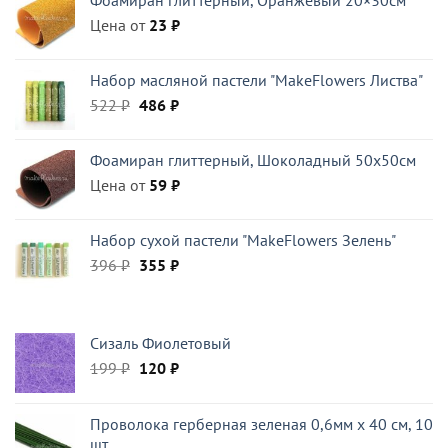
470 ₽.
Цена от
23
₽
Набор масляной пастели "MakeFlowers Листва"
Первоначальная
Текущая
522
₽
486
₽
цена
цена:
составляла
486 ₽.
Фоамиран глиттерный, Шоколадный 50x50см
522 ₽.
Цена от
59
₽
Набор сухой пастели "MakeFlowers Зелень"
Первоначальная
Текущая
396
₽
355
₽
цена
цена:
составляла
355 ₽.
396 ₽.
Сизаль Фиолетовый
Первоначальная
Текущая
199
₽
120
₽
цена
цена:
составляла
120 ₽.
Проволока герберная зеленая 0,6мм x 40 см, 10
199 ₽.
шт.