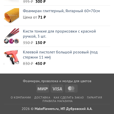
Первоначальная
Текущая
395
₽
300
₽
цена
цена:
Фоамиран глиттерный, Янтарный 60×70см
составляла
300 ₽.
Цена от
395 ₽.
71
₽
Кисти тонкие для прорисовки с красной
ручкой, 3 шт.
Первоначальная
Текущая
350
₽
150
₽
цена
цена:
Клеевой пистолет большой розовый (под
составляла
150 ₽.
стержни 11 мм)
350 ₽.
Первоначальная
Текущая
830
₽
450
₽
цена
цена:
составляла
450 ₽.
830 ₽.
Фоамиран, проволока и молды для цветов
Mir
Visa
MasterCard
О КОМПАНИИ
ДОСТАВКА
КАК СДЕЛАТЬ ЗАКАЗ
ГАРАНТИЯ
ПРАВИЛА МАГАЗИНА
2026 ©
MakeFlowers.ru, ИП Дубровский А.А.