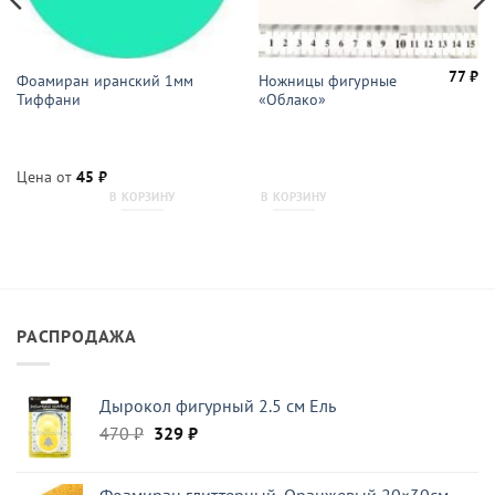
77
₽
Фоамиран иранский 1мм
Ножницы фигурные
Тиффани
«Облако»
Цена от
45
₽
В КОРЗИНУ
В КОРЗИНУ
РАСПРОДАЖА
Дырокол фигурный 2.5 см Ель
Первоначальная
Текущая
470
₽
329
₽
цена
цена:
составляла
329 ₽.
Фоамиран глиттерный, Оранжевый 20×30см