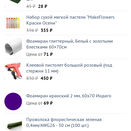
Первоначальная
Текущая
45
₽
28
₽
цена
цена:
Набор сухой мягкой пастели "MakeFlowers
составляла
28 ₽.
Краски Осени"
45 ₽.
Первоначальная
Текущая
396
₽
355
₽
цена
цена:
Фоамиран глиттерный, Белый c золотыми
составляла
355 ₽.
блестками 60×70см
396 ₽.
Цена от
71
₽
Клеевой пистолет большой розовый (под
стержни 11 мм)
Первоначальная
Текущая
830
₽
450
₽
цена
цена:
составляла
450 ₽.
Фоамиран иранский 2 мм, 60х70 Индиго
830 ₽.
Цена от
69
₽
Проволока флористическая зеленая
0,4мм/AWG26 - 30 см (100 шт.)