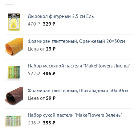
Дырокол фигурный 2.5 см Ель
Первоначальная
Текущая
470
₽
329
₽
цена
цена:
составляла
329 ₽.
Фоамиран глиттерный, Оранжевый 20×30см
470 ₽.
Цена от
23
₽
Набор масляной пастели "MakeFlowers Листва"
Первоначальная
Текущая
522
₽
486
₽
цена
цена:
составляла
486 ₽.
Фоамиран глиттерный, Шоколадный 50x50см
522 ₽.
Цена от
59
₽
Набор сухой пастели "MakeFlowers Зелень"
Первоначальная
Текущая
396
₽
355
₽
цена
цена:
составляла
355 ₽.