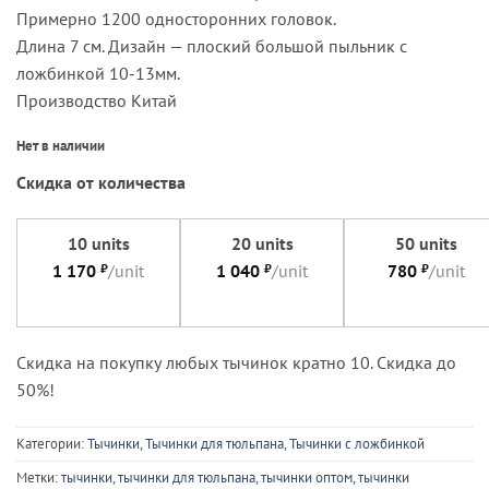
Примерно 1200 односторонних головок.
Длина 7 см. Дизайн — плоский большой пыльник с
ложбинкой 10-13мм.
Производство Китай
Нет в наличии
Скидка от количества
10 units
20 units
50 units
1 170
₽
/unit
1 040
₽
/unit
780
₽
/unit
Cкидка на покупку любых тычинок кратно 10. Скидка до
50%!
Категории:
Тычинки
,
Тычинки для тюльпана
,
Тычинки с ложбинкой
Метки:
тычинки
,
тычинки для тюльпана
,
тычинки оптом
,
тычинки