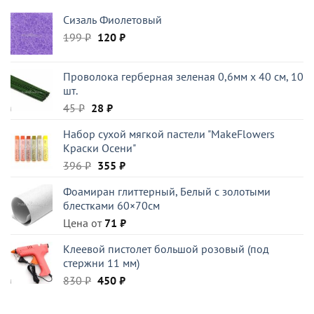
396 ₽.
Сизаль Фиолетовый
Первоначальная
Текущая
199
₽
120
₽
цена
цена:
составляла
120 ₽.
Проволока герберная зеленая 0,6мм x 40 см, 10
199 ₽.
шт.
Первоначальная
Текущая
45
₽
28
₽
цена
цена:
Набор сухой мягкой пастели "MakeFlowers
составляла
28 ₽.
Краски Осени"
45 ₽.
Первоначальная
Текущая
396
₽
355
₽
цена
цена:
Фоамиран глиттерный, Белый c золотыми
составляла
355 ₽.
блестками 60×70см
396 ₽.
Цена от
71
₽
Клеевой пистолет большой розовый (под
стержни 11 мм)
Первоначальная
Текущая
830
₽
450
₽
цена
цена:
составляла
450 ₽.