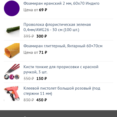
Фоамиран иранский 2 мм, 60х70 Индиго
830 ₽.
Цена от
69
₽
Проволока флористическая зеленая
0,4мм/AWG26 - 30 см (100 шт.)
Первоначальная
Текущая
395
₽
300
₽
цена
цена:
Фоамиран глиттерный, Янтарный 60×70см
составляла
300 ₽.
Цена от
395 ₽.
71
₽
Кисти тонкие для прорисовки с красной
ручкой, 3 шт.
Первоначальная
Текущая
350
₽
150
₽
цена
цена:
Клеевой пистолет большой розовый (под
составляла
150 ₽.
стержни 11 мм)
350 ₽.
Первоначальная
Текущая
830
₽
450
₽
цена
цена:
составляла
450 ₽.
830 ₽.