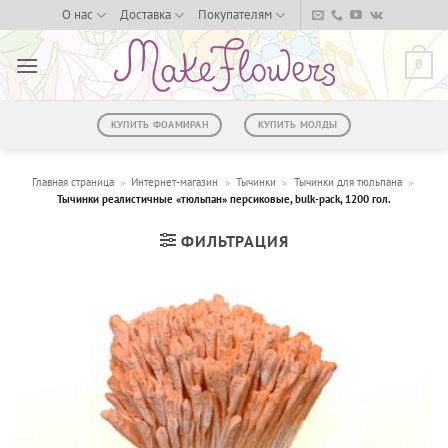
Skip
О нас
Доставка
Покупателям
to
content
0
КУПИТЬ ФОАМИРАН
КУПИТЬ МОЛДЫ
Главная страница
»
Интернет-магазин
»
Тычинки
»
Тычинки для тюльпана
»
Тычинки реалистичные «тюльпан» персиковые, bulk-pack, 1200 гол.
ФИЛЬТРАЦИЯ