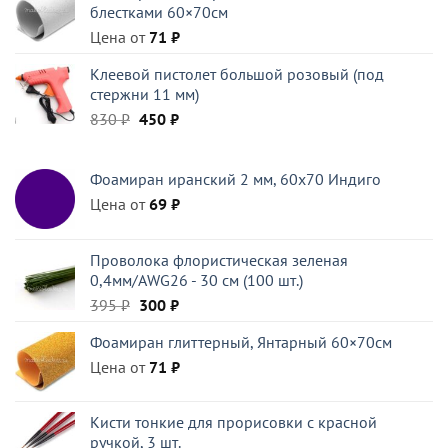
блестками 60×70см
396 ₽.
Цена от
71
₽
Клеевой пистолет большой розовый (под
стержни 11 мм)
Первоначальная
Текущая
830
₽
450
₽
цена
цена:
составляла
450 ₽.
Фоамиран иранский 2 мм, 60х70 Индиго
830 ₽.
Цена от
69
₽
Проволока флористическая зеленая
0,4мм/AWG26 - 30 см (100 шт.)
Первоначальная
Текущая
395
₽
300
₽
цена
цена:
Фоамиран глиттерный, Янтарный 60×70см
составляла
300 ₽.
Цена от
395 ₽.
71
₽
Кисти тонкие для прорисовки с красной
ручкой, 3 шт.