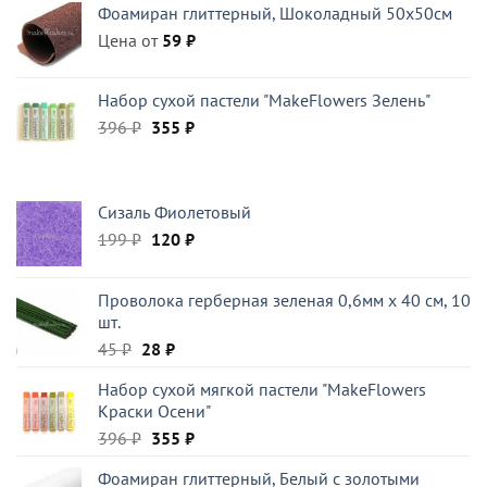
Фоамиран глиттерный, Шоколадный 50x50см
522 ₽.
Цена от
59
₽
Набор сухой пастели "MakeFlowers Зелень"
Первоначальная
Текущая
396
₽
355
₽
цена
цена:
составляла
355 ₽.
396 ₽.
Сизаль Фиолетовый
Первоначальная
Текущая
199
₽
120
₽
цена
цена:
составляла
120 ₽.
Проволока герберная зеленая 0,6мм x 40 см, 10
199 ₽.
шт.
Первоначальная
Текущая
45
₽
28
₽
цена
цена:
Набор сухой мягкой пастели "MakeFlowers
составляла
28 ₽.
Краски Осени"
45 ₽.
Первоначальная
Текущая
396
₽
355
₽
цена
цена:
Фоамиран глиттерный, Белый c золотыми
составляла
355 ₽.