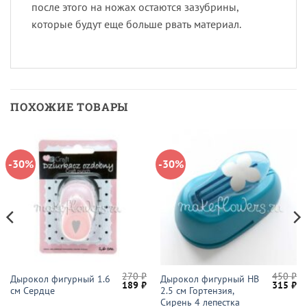
после этого на ножах остаются зазубрины,
которые будут еще больше рвать материал.
ПОХОЖИЕ ТОВАРЫ
-30%
-30%
270
₽
450
₽
Дырокол фигурный 1.6
Дырокол фигурный HB
начальная
Текущая
Первоначальная
Текущая
Первон
Те
189
₽
315
₽
см Сердце
2.5 см Гортензия,
цена:
цена
цена:
цена
це
ляла
224 ₽.
составляла
189 ₽.
составл
31
Сирень 4 лепестка