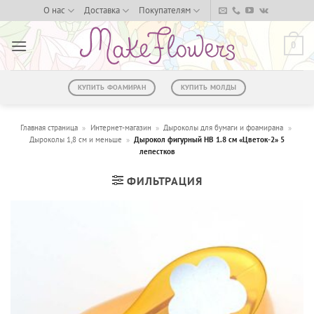
Skip
О нас
Доставка
Покупателям
to
content
0
КУПИТЬ ФОАМИРАН
КУПИТЬ МОЛДЫ
Главная страница
»
Интернет-магазин
»
Дыроколы для бумаги и фоамирана
»
Дыроколы 1,8 см и меньше
»
Дырокол фигурный HB 1.8 см «Цветок-2» 5
лепестков
ФИЛЬТРАЦИЯ