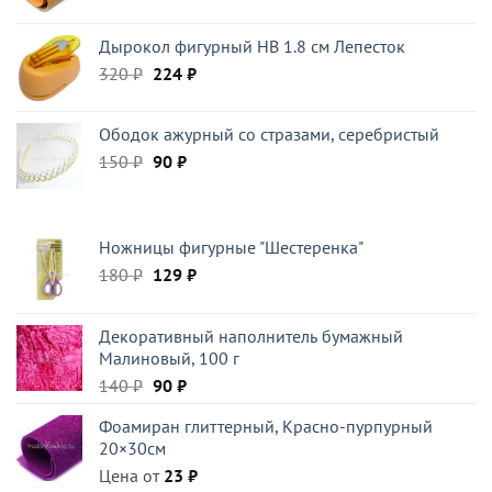
Дырокол фигурный HB 1.8 см Лепесток
Первоначальная
Текущая
320
₽
224
₽
цена
цена:
составляла
224 ₽.
Ободок ажурный со стразами, серебристый
320 ₽.
Первоначальная
Текущая
150
₽
90
₽
цена
цена:
составляла
90 ₽.
150 ₽.
Ножницы фигурные "Шестеренка"
Первоначальная
Текущая
180
₽
129
₽
цена
цена:
составляла
129 ₽.
Декоративный наполнитель бумажный
180 ₽.
Малиновый, 100 г
Первоначальная
Текущая
140
₽
90
₽
цена
цена:
Фоамиран глиттерный, Красно-пурпурный
составляла
90 ₽.
20×30см
140 ₽.
Цена от
23
₽