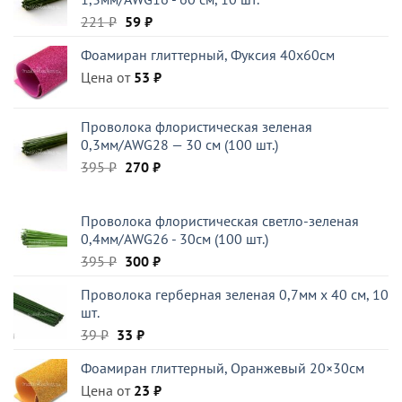
Первоначальная
Текущая
221
₽
59
₽
цена
цена:
Фоамиран глиттерный, Фуксия 40x60см
составляла
59 ₽.
Цена от
221 ₽.
53
₽
Проволока флористическая зеленая
0,3мм/AWG28 — 30 см (100 шт.)
Первоначальная
Текущая
395
₽
270
₽
цена
цена:
составляла
270 ₽.
Проволока флористическая светло-зеленая
395 ₽.
0,4мм/AWG26 - 30см (100 шт.)
Первоначальная
Текущая
395
₽
300
₽
цена
цена:
Проволока герберная зеленая 0,7мм x 40 см, 10
составляла
300 ₽.
шт.
395 ₽.
Первоначальная
Текущая
39
₽
33
₽
цена
цена:
Фоамиран глиттерный, Оранжевый 20×30см
составляла
33 ₽.
Цена от
39 ₽.
23
₽