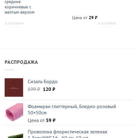
средние
коричневые с
желтым верхом
Цена от
29
₽
В КОРЗИНУ
В КОРЗИНУ
РАСПРОДАЖА
Сизаль Бордо
Первоначальная
Текущая
199
₽
120
₽
цена
цена:
составляла
120 ₽.
Фоамиран глиттерный, Бледно-розовый
199 ₽.
50×50см
Цена от
59
₽
Проволока флористическая зеленая
1,3мм/AWG16 - 60 см, 10 шт.