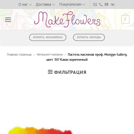
Skip
О нас
Доставка
Покупателям
to
content
0
КУПИТЬ ФОАМИРАН
КУПИТЬ МОЛДЫ
Главная страница
»
Интернет-магазин
»
Пастель масляная проф. Mungyo Gallery,
цвет 307 Какао коричневый
ФИЛЬТРАЦИЯ