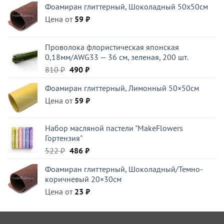
Фоамиран глиттерный, Шоколадный 50x50см
Цена от
59
₽
Проволока флористическая японская
0,18мм/AWG33 — 36 см, зеленая, 200 шт.
Первоначальная
Текущая
810
₽
490
₽
цена
цена:
Фоамиран глиттерный, Лимонный 50×50см
составляла
490 ₽.
Цена от
810 ₽.
59
₽
Набор масляной пастели "MakeFlowers
Гортензия"
Первоначальная
Текущая
522
₽
486
₽
цена
цена:
Фоамиран глиттерный, Шоколадный/Темно-
составляла
486 ₽.
коричневый 20×30см
522 ₽.
Цена от
23
₽