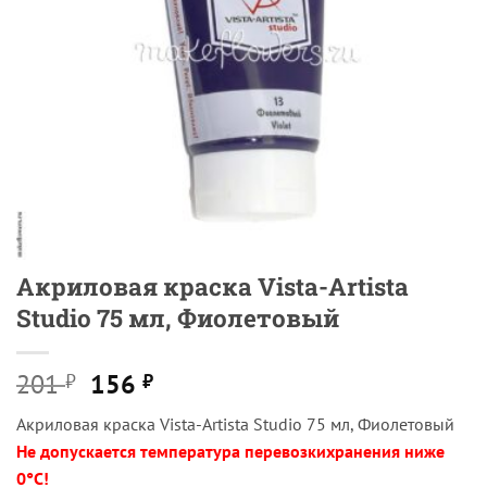
Акриловая краска Vista-Artista
Studio 75 мл, Фиолетовый
Первоначальная
Текущая
201
156
₽
₽
цена
цена:
Акриловая краска Vista-Artista Studio 75 мл, Фиолетовый
составляла
156 ₽.
Не допускается температура перевозкихранения ниже
201 ₽.
0°С!