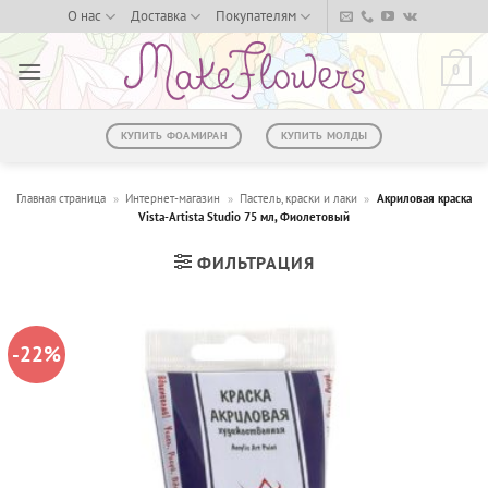
Skip
О нас
Доставка
Покупателям
to
content
0
КУПИТЬ ФОАМИРАН
КУПИТЬ МОЛДЫ
Главная страница
»
Интернет-магазин
»
Пастель, краски и лаки
»
Акриловая краска
Vista-Artista Studio 75 мл, Фиолетовый
ФИЛЬТРАЦИЯ
-22%