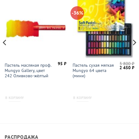
-36%
95
₽
3 800
₽
Пастель масляная проф.
Пастель сухая мягкая
начальная
Текущая
Первонач
Те
2 450
₽
Mungyo Gallery, цвет
Mungyo 64 цвета
цена:
цена
це
ляла
355 ₽.
составлял
2
242 Оливково-жёлтый
(мини)
3
45
800 ₽.
В КОРЗИНУ
В КОРЗИНУ
РАСПРОДАЖА