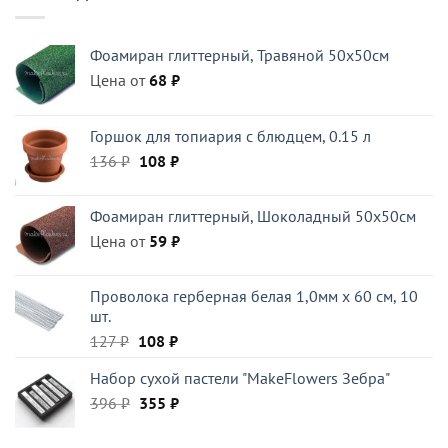
Фоамиран глиттерный, Травяной 50x50см
Цена от
68
₽
Горшок для топиария с блюдцем, 0.15 л
Первоначальная
Текущая
136
₽
108
₽
цена
цена:
составляла
108 ₽.
Фоамиран глиттерный, Шоколадный 50x50см
136 ₽.
Цена от
59
₽
Проволока герберная белая 1,0мм x 60 см, 10
шт.
Первоначальная
Текущая
127
₽
108
₽
цена
цена:
Набор сухой пастели "MakeFlowers Зебра"
составляла
108 ₽.
Первоначальная
Текущая
396
₽
127 ₽.
355
₽
цена
цена:
составляла
355 ₽.