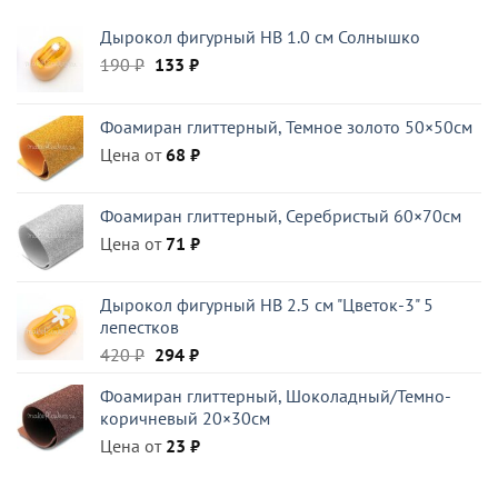
396 ₽.
Дырокол фигурный HB 1.0 см Солнышко
Первоначальная
Текущая
190
₽
133
₽
цена
цена:
составляла
133 ₽.
Фоамиран глиттерный, Темное золото 50×50см
190 ₽.
Цена от
68
₽
Фоамиран глиттерный, Серебристый 60×70см
Цена от
71
₽
Дырокол фигурный HB 2.5 см "Цветок-3" 5
лепестков
Первоначальная
Текущая
420
₽
294
₽
цена
цена:
Фоамиран глиттерный, Шоколадный/Темно-
составляла
294 ₽.
коричневый 20×30см
420 ₽.
Цена от
23
₽