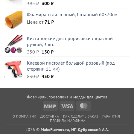
Первоначальная
Текущая
395
₽
300
₽
цена
цена:
Фоамиран глиттерный, Янтарный 60×70см
составляла
300 ₽.
Цена от
395 ₽.
71
₽
Кисти тонкие для прорисовки с красной
ручкой, 3 шт.
Первоначальная
Текущая
350
₽
150
₽
цена
цена:
Клеевой пистолет большой розовый (под
составляла
150 ₽.
стержни 11 мм)
350 ₽.
Первоначальная
Текущая
830
₽
450
₽
цена
цена:
составляла
450 ₽.
830 ₽.
Фоамиран, проволока и молды для цветов
Mir
Visa
MasterCard
О КОМПАНИИ
ДОСТАВКА
КАК СДЕЛАТЬ ЗАКАЗ
ГАРАНТИЯ
ПРАВИЛА МАГАЗИНА
2026 ©
MakeFlowers.ru, ИП Дубровский А.А.