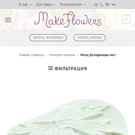
Skip
О нас
Доставка
Покупателям
to
content
0
КУПИТЬ ФОАМИРАН
КУПИТЬ МОЛДЫ
Главная страница
»
Интернет-магазин
»
Молд Дельфиниум лист
ФИЛЬТРАЦИЯ