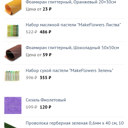
Фоамиран глиттерный, Оранжевый 20×30см
470 ₽.
Цена от
23
₽
Набор масляной пастели "MakeFlowers Листва"
Первоначальная
Текущая
522
₽
486
₽
цена
цена:
составляла
486 ₽.
Фоамиран глиттерный, Шоколадный 50x50см
522 ₽.
Цена от
59
₽
Набор сухой пастели "MakeFlowers Зелень"
Первоначальная
Текущая
396
₽
355
₽
цена
цена:
составляла
355 ₽.
396 ₽.
Сизаль Фиолетовый
Первоначальная
Текущая
199
₽
120
₽
цена
цена:
составляла
120 ₽.
Проволока герберная зеленая 0,6мм x 40 см, 10
199 ₽.