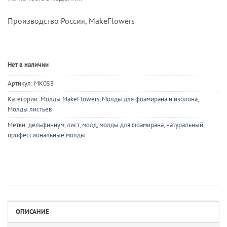
Производство Россия, MakeFlowers
Нет в наличии
Артикул:
MK053
Категории:
Молды MakeFlowers
,
Молды для фоамирана и изолона
,
Молды листьев
Метки:
дельфиниум
,
лист
,
молд
,
молды для фоамирана
,
натуральный
,
профессиональные молды
ОПИСАНИЕ