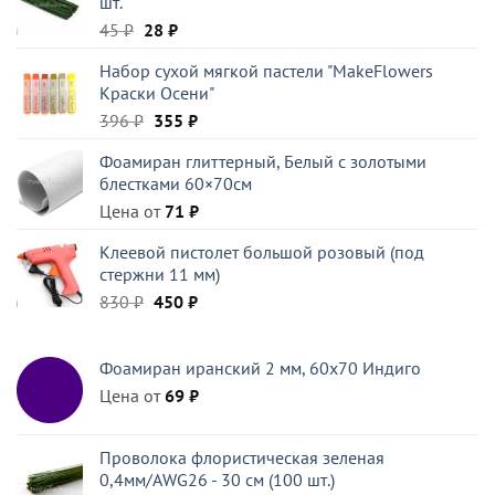
шт.
Первоначальная
Текущая
45
₽
28
₽
цена
цена:
Набор сухой мягкой пастели "MakeFlowers
составляла
28 ₽.
Краски Осени"
45 ₽.
Первоначальная
Текущая
396
₽
355
₽
цена
цена:
Фоамиран глиттерный, Белый c золотыми
составляла
355 ₽.
блестками 60×70см
396 ₽.
Цена от
71
₽
Клеевой пистолет большой розовый (под
стержни 11 мм)
Первоначальная
Текущая
830
₽
450
₽
цена
цена:
составляла
450 ₽.
Фоамиран иранский 2 мм, 60х70 Индиго
830 ₽.
Цена от
69
₽
Проволока флористическая зеленая
0,4мм/AWG26 - 30 см (100 шт.)