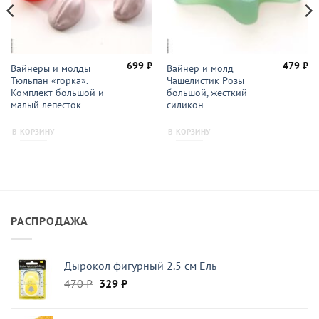
699
₽
479
₽
Вайнеры и молды
Вайнер и молд
Тюльпан «горка».
Чашелистик Розы
Комплект большой и
большой, жесткий
малый лепесток
силикон
В КОРЗИНУ
В КОРЗИНУ
РАСПРОДАЖА
Дырокол фигурный 2.5 см Ель
Первоначальная
Текущая
470
₽
329
₽
цена
цена:
составляла
329 ₽.