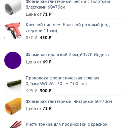
Фоамиран глиттерный, Белый c золотыми
составляла
355 ₽.
блестками 60×70см
396 ₽.
Цена от
71
₽
Клеевой пистолет большой розовый (под
стержни 11 мм)
Первоначальная
Текущая
830
₽
450
₽
цена
цена:
составляла
450 ₽.
Фоамиран иранский 2 мм, 60х70 Индиго
830 ₽.
Цена от
69
₽
Проволока флористическая зеленая
0,4мм/AWG26 - 30 см (100 шт.)
Первоначальная
Текущая
395
₽
300
₽
цена
цена:
Фоамиран глиттерный, Янтарный 60×70см
составляла
300 ₽.
Цена от
395 ₽.
71
₽
Кисти тонкие для прорисовки с красной