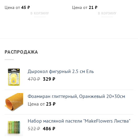
Цена от
45
₽
Цена от
21
₽
В КОРЗИНУ
В КОРЗИНУ
РАСПРОДАЖА
Дырокол фигурный 2.5 см Ель
Первоначальная
Текущая
470
₽
329
₽
цена
цена:
составляла
329 ₽.
Фоамиран глиттерный, Оранжевый 20×30см
470 ₽.
Цена от
23
₽
Набор масляной пастели "MakeFlowers Листва"
Первоначальная
Текущая
522
₽
486
₽
цена
цена: