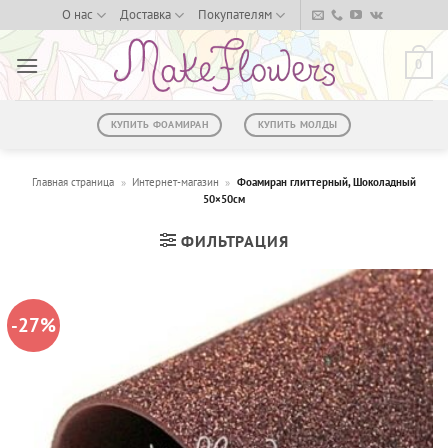
Skip
О нас
Доставка
Покупателям
to
content
0
КУПИТЬ ФОАМИРАН
КУПИТЬ МОЛДЫ
Главная страница
»
Интернет-магазин
»
Фоамиран глиттерный, Шоколадный
50×50см
ФИЛЬТРАЦИЯ
-27%