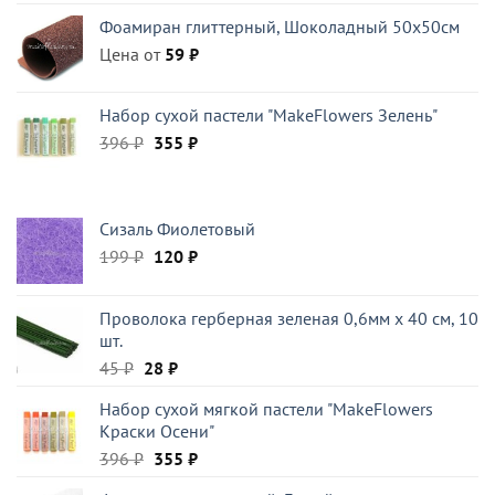
составляла
486 ₽.
Фоамиран глиттерный, Шоколадный 50x50см
522 ₽.
Цена от
59
₽
Набор сухой пастели "MakeFlowers Зелень"
Первоначальная
Текущая
396
₽
355
₽
цена
цена:
составляла
355 ₽.
396 ₽.
Сизаль Фиолетовый
Первоначальная
Текущая
199
₽
120
₽
цена
цена:
составляла
120 ₽.
Проволока герберная зеленая 0,6мм x 40 см, 10
199 ₽.
шт.
Первоначальная
Текущая
45
₽
28
₽
цена
цена:
Набор сухой мягкой пастели "MakeFlowers
составляла
28 ₽.
Краски Осени"
45 ₽.
Первоначальная
Текущая
396
₽
355
₽
цена
цена: