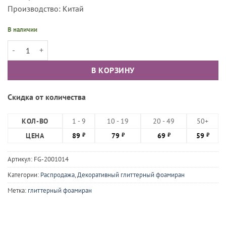
Производство: Китай
В наличии
Количество товара Фоамиран глиттерный, Шоколадный 50x50см
В КОРЗИНУ
Скидка от количества
КОЛ-ВО
1 - 9
10 - 19
20 - 49
50+
ЦЕНА
89
79
69
59
₽
₽
₽
₽
Артикул:
FG-2001014
Категории:
Распродажа
,
Декоративный глиттерный фоамиран
Метка:
глиттерный фоамиран