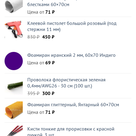
блестками 60×70см
396 ₽.
Цена от
71
₽
Клеевой пистолет большой розовый (под
стержни 11 мм)
Первоначальная
Текущая
830
₽
450
₽
цена
цена:
составляла
450 ₽.
Фоамиран иранский 2 мм, 60х70 Индиго
830 ₽.
Цена от
69
₽
Проволока флористическая зеленая
0,4мм/AWG26 - 30 см (100 шт.)
Первоначальная
Текущая
395
₽
300
₽
цена
цена:
Фоамиран глиттерный, Янтарный 60×70см
составляла
300 ₽.
Цена от
395 ₽.
71
₽
Кисти тонкие для прорисовки с красной
ручкой, 3 шт.