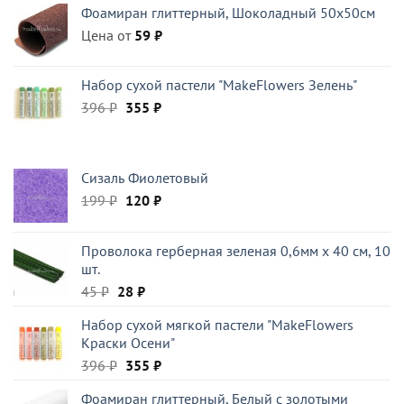
Фоамиран глиттерный, Шоколадный 50x50см
522 ₽.
Цена от
59
₽
Набор сухой пастели "MakeFlowers Зелень"
Первоначальная
Текущая
396
₽
355
₽
цена
цена:
составляла
355 ₽.
396 ₽.
Сизаль Фиолетовый
Первоначальная
Текущая
199
₽
120
₽
цена
цена:
составляла
120 ₽.
Проволока герберная зеленая 0,6мм x 40 см, 10
199 ₽.
шт.
Первоначальная
Текущая
45
₽
28
₽
цена
цена:
Набор сухой мягкой пастели "MakeFlowers
составляла
28 ₽.
Краски Осени"
45 ₽.
Первоначальная
Текущая
396
₽
355
₽
цена
цена:
Фоамиран глиттерный, Белый c золотыми
составляла
355 ₽.