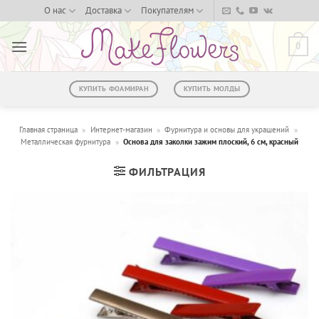
Skip
О нас
Доставка
Покупателям
to
content
0
КУПИТЬ ФОАМИРАН
КУПИТЬ МОЛДЫ
Главная страница
»
Интернет-магазин
»
Фурнитура и основы для украшений
»
Металлическая фурнитура
»
Основа для заколки зажим плоский, 6 см, красный
ФИЛЬТРАЦИЯ