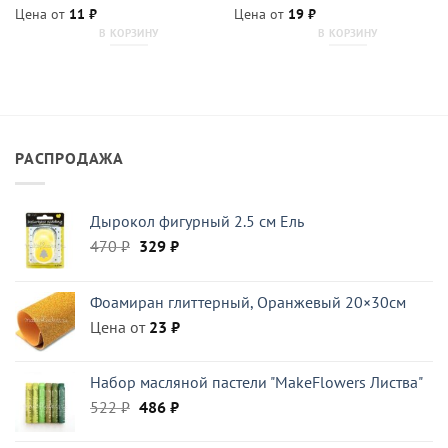
Цена от
11
₽
Цена от
19
₽
В КОРЗИНУ
В КОРЗИНУ
РАСПРОДАЖА
Дырокол фигурный 2.5 см Ель
Первоначальная
Текущая
470
₽
329
₽
цена
цена:
составляла
329 ₽.
Фоамиран глиттерный, Оранжевый 20×30см
470 ₽.
Цена от
23
₽
Набор масляной пастели "MakeFlowers Листва"
Первоначальная
Текущая
522
₽
486
₽
цена
цена:
составляла
486 ₽.