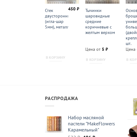
450
₽
Основа для
Стек
Тычинки
Основ
заколки
двусторонний
шаровидные
брош
(заколка-
(игла-шар
средние
униве
автомат) 6 см
5мм), металл
коричневые с
больш
желтым верхом
(двой
крепл
шт.
Цена от
20
₽
Цена от
5
₽
Цена
В КОРЗИНУ
В КОРЗИНУ
В КОРЗИНУ
В КО
РАСПРОДАЖА
Набор масляной
пастели "MakeFlowers
Карамельный"
Первоначальная
Текущая