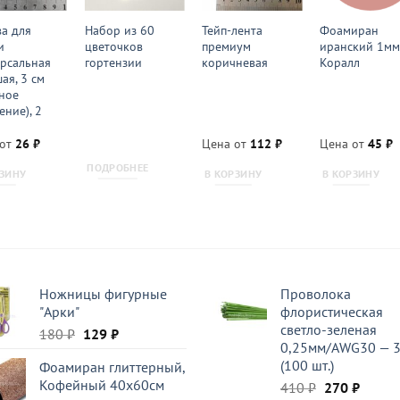
а для
Набор из 60
Тейп-лента
Фоамиран
и
цветочков
премиум
иранский 1м
рсальная
гортензии
коричневая
Коралл
ая, 3 см
ное
ение), 2
 от
26
₽
Цена от
112
₽
Цена от
45
₽
ПОДРОБНЕЕ
РЗИНУ
В КОРЗИНУ
В КОРЗИНУ
Ножницы фигурные
Проволока
"Арки"
флористическая
светло-зеленая
Первоначальная
Текущая
180
₽
129
₽
0,25мм/AWG30 — 
цена
цена:
(100 шт.)
Фоамиран глиттерный,
составляла
129 ₽.
Кофейный 40x60см
Первоначал
Текущ
410
₽
270
₽
180 ₽.