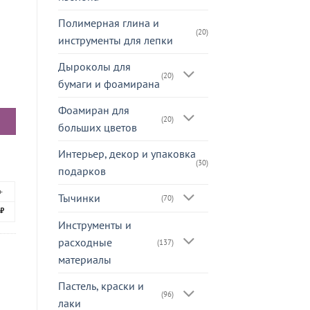
Полимерная глина и
(20)
инструменты для лепки
Дыроколы для
(20)
бумаги и фоамирана
вый матовый, 7см
Фоамиран для
(20)
больших цветов
Интерьер, декор и упаковка
(30)
подарков
+
Тычинки
(70)
₽
Инструменты и
расходные
(137)
материалы
Пастель, краски и
(96)
лаки