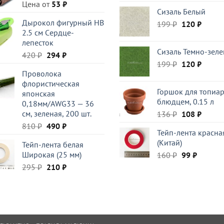
цена
цена:
Цена от
53
₽
Сизаль Белый
составляла
270 ₽.
Дырокол фигурный HB
Первоначал
Текущ
199
₽
410 ₽.
120
₽
2.5 см Cердце-
цена
цена:
лепесток
составляла
120 ₽.
Сизаль Темно-зел
Первоначальная
Текущая
420
₽
294
₽
199 ₽.
Первоначал
Текущ
199
₽
120
₽
цена
цена:
Проволока
цена
цена:
составляла
294 ₽.
флористическая
составляла
120 ₽.
420 ₽.
Горшок для топиар
японская
199 ₽.
блюдцем, 0.15 л
0,18мм/AWG33 — 36
см, зеленая, 200 шт.
Первоначал
Текущ
136
₽
108
₽
цена
цена:
Первоначальная
Текущая
810
₽
490
₽
Тейп-лента красна
составляла
108 ₽.
цена
цена:
(Китай)
Тейп-лента белая
136 ₽.
составляла
490 ₽.
Широкая (25 мм)
Первоначал
Текуща
160
₽
99
₽
810 ₽.
цена
цена:
Первоначальная
Текущая
295
₽
210
₽
составляла
99 ₽.
цена
цена:
160 ₽.
составляла
210 ₽.
295 ₽.