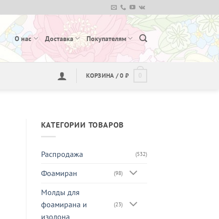
О нас
Доставка
Покупателям
КОРЗИНА /
0
₽
0
КАТЕГОРИИ ТОВАРОВ
Распродажа
(532)
Фоамиран
(98)
Молды для
фоамирана и
(23)
изолона