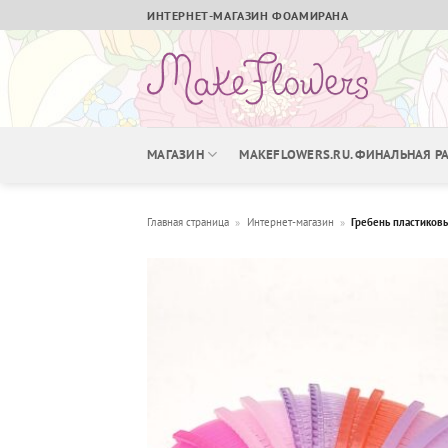
Skip
ИНТЕРНЕТ-МАГАЗИН ФОАМИРАНА
to
content
МАГАЗИН
MAKEFLOWERS.RU. ФИНАЛЬНАЯ 
Главная страница
»
Интернет-магазин
»
Гребень пластиков