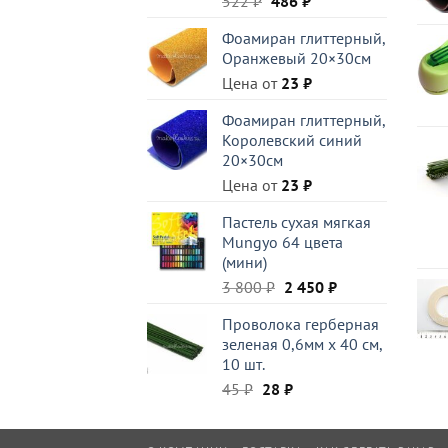
522
₽
486
₽
цена
цена:
Фоамиран глиттерный,
составляла
486 ₽.
Оранжевый 20×30см
522 ₽.
Цена от
23
₽
Фоамиран глиттерный,
Королевский синий
20×30см
Цена от
23
₽
Пастель сухая мягкая
Mungyo 64 цвета
(мини)
Первоначальная
Текущая
3 800
₽
2 450
₽
цена
цена:
Проволока герберная
составляла
2
зеленая 0,6мм x 40 см,
3
450 ₽.
10 шт.
800 ₽.
Первоначальная
Текущая
45
₽
28
₽
цена
цена:
составляла
28 ₽.