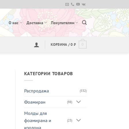
О нас
Доставка
Покупателям
КОРЗИНА /
0
₽
0
КАТЕГОРИИ ТОВАРОВ
Распродажа
(532)
Фоамиран
(98)
Молды для
фоамирана и
(23)
изолона