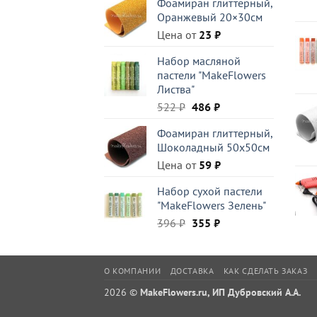
Фоамиран глиттерный,
составляла
329 ₽.
Оранжевый 20×30см
470 ₽.
Цена от
23
₽
Набор масляной
пастели "MakeFlowers
Листва"
Первоначальная
Текущая
522
₽
486
₽
цена
цена:
Фоамиран глиттерный,
составляла
486 ₽.
Шоколадный 50x50см
522 ₽.
Цена от
59
₽
Набор сухой пастели
"MakeFlowers Зелень"
Первоначальная
Текущая
396
₽
355
₽
цена
цена:
составляла
355 ₽.
396 ₽.
О КОМПАНИИ
ДОСТАВКА
КАК СДЕЛАТЬ ЗАКАЗ
2026 ©
MakeFlowers.ru, ИП Дубровский А.А.