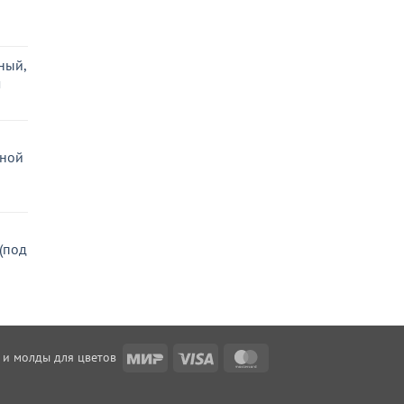
ьная
ая
ный,
м
сной
ьная
ая
(под
ьная
ая
Mir
Visa
MasterCard
 и молды для цветов