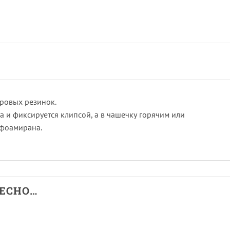
хровых резинок.
а и фиксируется клипсой, а в чашечку горячим или
 фоамирана.
РЕСНО…