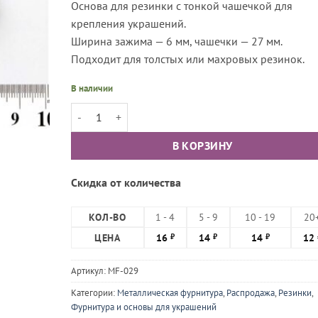
Основа для резинки с тонкой чашечкой для
крепления украшений.
Ширина зажима — 6 мм, чашечки — 27 мм.
Подходит для толстых или махровых резинок.
В наличии
Количество товара Основа для резинки с тонкой чаше
В КОРЗИНУ
Скидка от количества
КОЛ-ВО
1 - 4
5 - 9
10 - 19
20
ЦЕНА
16
14
14
12
₽
₽
₽
Артикул:
MF-029
Категории:
Металлическая фурнитура
,
Распродажа
,
Резинки
,
Фурнитура и основы для украшений