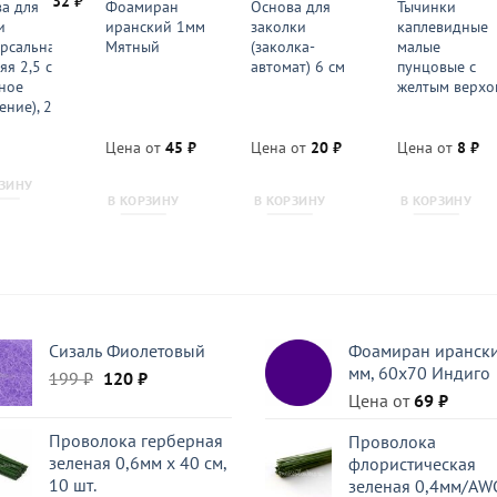
32
₽
а для
Фоамиран
Основа для
Тычинки
и
иранский 1мм
заколки
каплевидные
рсальная
Мятный
(заколка-
малые
яя 2,5 см
автомат) 6 см
пунцовые с
ное
желтым верхо
ение), 2
Цена от
45
₽
Цена от
20
₽
Цена от
8
₽
РЗИНУ
В КОРЗИНУ
В КОРЗИНУ
В КОРЗИНУ
Сизаль Фиолетовый
Фоамиран ирански
мм, 60х70 Индиго
Первоначальная
Текущая
199
₽
120
₽
цена
цена:
Цена от
69
₽
составляла
120 ₽.
Проволока герберная
Проволока
199 ₽.
зеленая 0,6мм x 40 см,
флористическая
10 шт.
зеленая 0,4мм/AW