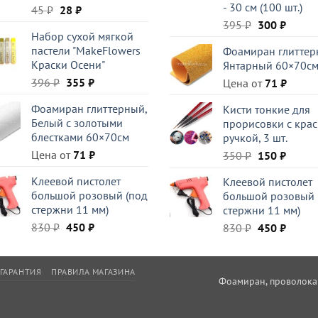
- 30 см (100 шт.)
Первоначальная
Текущая
45
₽
28
₽
цена
цена:
Первоначал
Текущ
395
₽
300
₽
Набор сухой мягкой
составляла
28 ₽.
цена
цена:
пастели "MakeFlowers
Фоамиран глиттер
45 ₽.
составляла
300 ₽.
Краски Осени"
Янтарный 60×70с
395 ₽.
Первоначальная
Текущая
396
₽
355
₽
Цена от
71
₽
цена
цена:
Фоамиран глиттерный,
Кисти тонкие для
составляла
355 ₽.
Белый c золотыми
прорисовки с кра
396 ₽.
блестками 60×70см
ручкой, 3 шт.
Цена от
71
₽
Первоначал
Текущ
350
₽
150
₽
цена
цена:
Клеевой пистолет
Клеевой пистолет
составляла
150 ₽.
большой розовый (под
большой розовый 
350 ₽.
стержни 11 мм)
стержни 11 мм)
Первоначальная
Текущая
830
₽
450
₽
Первоначал
Текущ
830
₽
450
₽
цена
цена:
цена
цена:
составляла
450 ₽.
составляла
450 ₽.
830 ₽.
830 ₽.
ГАРАНТИЯ
ПРАВИЛА МАГАЗИНА
Фоамиран, проволока