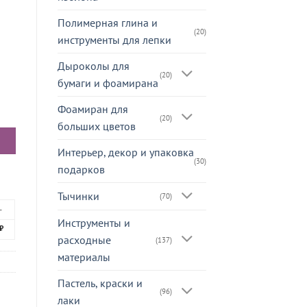
Полимерная глина и
(20)
инструменты для лепки
Дыроколы для
(20)
бумаги и фоамирана
чкой средняя
Фоамиран для
(20)
больших цветов
Интерьер, декор и упаковка
(30)
подарков
Тычинки
(70)
+
Инструменты и
₽
расходные
(137)
материалы
Пастель, краски и
(96)
лаки