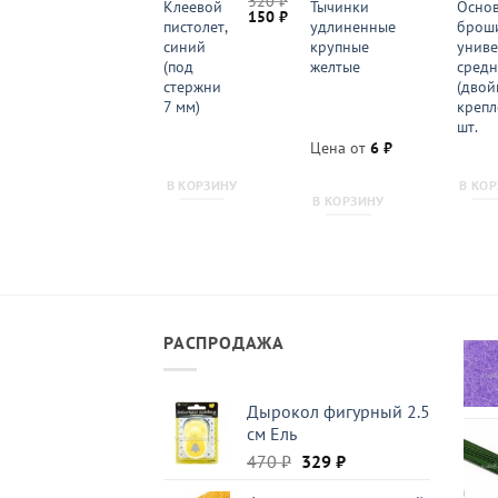
320
₽
Тычинки
Клеевой
Тычинки
Основ
Первоначальная
Текущая
150
₽
шаровидные
пистолет,
удлиненные
брош
цена
цена:
черные
синий
крупные
униве
составляла
150 ₽.
320 ₽.
крупные
(под
желтые
средн
стержни
(двой
7 мм)
крепл
шт.
Цена от
6
₽
Цена от
6
₽
В КОРЗИНУ
В КО
В КОРЗИНУ
В КОРЗИНУ
РАСПРОДАЖА
Дырокол фигурный 2.5
см Ель
Первоначальная
Текущая
470
₽
329
₽
цена
цена: