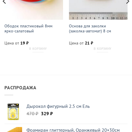
Ободок пластиковый 8мм
Основа для заколки
ярко-салатовый
(заколка-автомат) 8 см
Цена от
19
₽
Цена от
21
₽
В КОРЗИНУ
В КОРЗИНУ
РАСПРОДАЖА
Дырокол фигурный 2.5 см Ель
Первоначальная
Текущая
470
₽
329
₽
цена
цена:
составляла
329 ₽.
Фоамиран глиттерный, Оранжевый 20×30см
470 ₽.