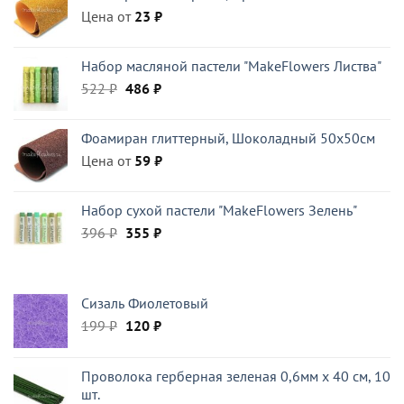
Цена от
23
₽
Набор масляной пастели "MakeFlowers Листва"
Первоначальная
Текущая
522
₽
486
₽
цена
цена:
составляла
486 ₽.
Фоамиран глиттерный, Шоколадный 50x50см
522 ₽.
Цена от
59
₽
Набор сухой пастели "MakeFlowers Зелень"
Первоначальная
Текущая
396
₽
355
₽
цена
цена:
составляла
355 ₽.
396 ₽.
Сизаль Фиолетовый
Первоначальная
Текущая
199
₽
120
₽
цена
цена:
составляла
120 ₽.
Проволока герберная зеленая 0,6мм x 40 см, 10
199 ₽.
шт.