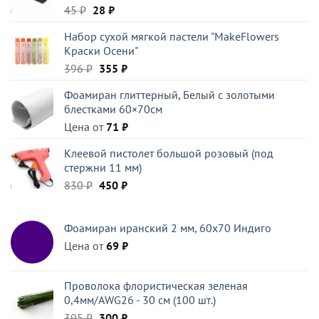
Первоначальная
Текущая
45
₽
28
₽
цена
цена:
Набор сухой мягкой пастели "MakeFlowers
составляла
28 ₽.
Краски Осени"
45 ₽.
Первоначальная
Текущая
396
₽
355
₽
цена
цена:
Фоамиран глиттерный, Белый c золотыми
составляла
355 ₽.
блестками 60×70см
396 ₽.
Цена от
71
₽
Клеевой пистолет большой розовый (под
стержни 11 мм)
Первоначальная
Текущая
830
₽
450
₽
цена
цена:
составляла
450 ₽.
Фоамиран иранский 2 мм, 60х70 Индиго
830 ₽.
Цена от
69
₽
Проволока флористическая зеленая
0,4мм/AWG26 - 30 см (100 шт.)
Первоначальная
Текущая
395
₽
300
₽