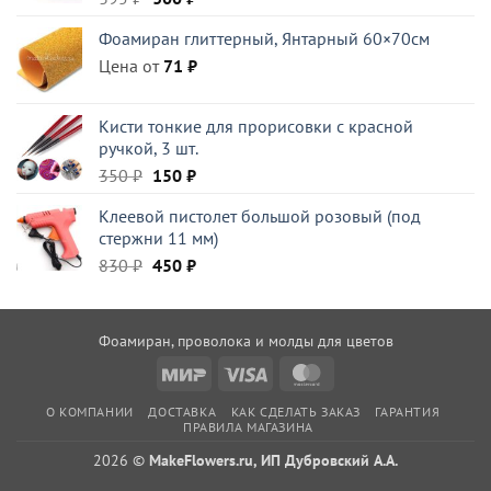
цена
цена:
Фоамиран глиттерный, Янтарный 60×70см
составляла
300 ₽.
Цена от
395 ₽.
71
₽
Кисти тонкие для прорисовки с красной
ручкой, 3 шт.
Первоначальная
Текущая
350
₽
150
₽
цена
цена:
Клеевой пистолет большой розовый (под
составляла
150 ₽.
стержни 11 мм)
350 ₽.
Первоначальная
Текущая
830
₽
450
₽
цена
цена:
составляла
450 ₽.
830 ₽.
Фоамиран, проволока и молды для цветов
Mir
Visa
MasterCard
О КОМПАНИИ
ДОСТАВКА
КАК СДЕЛАТЬ ЗАКАЗ
ГАРАНТИЯ
ПРАВИЛА МАГАЗИНА
2026 ©
MakeFlowers.ru, ИП Дубровский А.А.