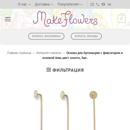
Skip
О нас
Доставка
Покупателям
to
content
0
КУПИТЬ ФОАМИРАН
КУПИТЬ МОЛДЫ
Главная страница
»
Интернет-магазин
»
Основа для бутоньерки с фиксатором и
основой 6мм, цвет золото, 3шт.
ФИЛЬТРАЦИЯ