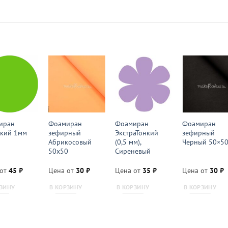
иран
Фоамиран
Фоамиран
Фоамиран
ский 1мм
зефирный
ЭкстраТонкий
зефирный
Абрикосовый
(0,5 мм),
Черный 50×5
50х50
Сиреневый
 от
45
₽
Цена от
30
₽
Цена от
35
₽
Цена от
30
₽
РЗИНУ
В КОРЗИНУ
В КОРЗИНУ
В КОРЗИНУ