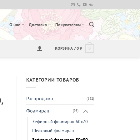
О нас
Доставка
Покупателям
КОРЗИНА /
0
₽
0
КАТЕГОРИИ ТОВАРОВ
,
Распродажа
(532)
Фоамиран
(98)
Зефирный фоамиран 60х70
Шелковый фоамиран
Зефирный фоамиран 50х50