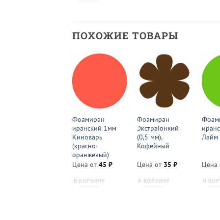
ПОХОЖИЕ ТОВАРЫ
Фоамиран
Фоамиран
Фоамиран
Фоам
ЭкстраТонкий
иранский 1мм
ЭкстраТонкий
иран
(0,5 мм),
Киноварь
(0,5 мм),
Лайм
Зеленый
(красно-
Кофейный
оранжевый)
Цена от
35
₽
Цена от
45
₽
Цена от
35
₽
Цена
В КОРЗИНУ
В КОРЗИНУ
В КОРЗИНУ
В КО