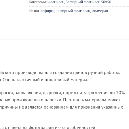
Категории:
Фоамиран
,
Зефирный фоамиран 50х50
Метки:
зефирка
,
зефирный фоамиран
,
фоамиран
ского производства для создания цветов ручной работы.
м. Очень эластичный и податливый материал.
краски, заплавления, дырочки, порезы и загрязнения до 20%
остью производства и нарезки. Плотность материала может
е причины не является основанием для признания указанных
ся от цвета на фотографии из-за особенностей