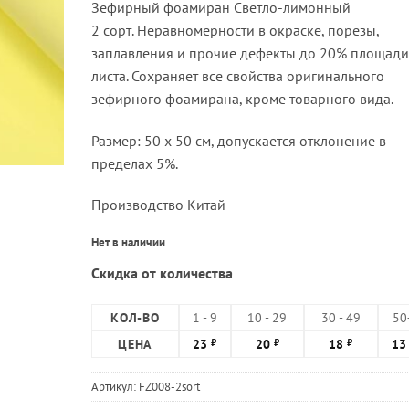
Зефирный фоамиран Светло-лимонный
2 сорт. Неравномерности в окраске, порезы,
заплавления и прочие дефекты до 20% площади
листа. Сохраняет все свойства оригинального
зефирного фоамирана, кроме товарного вида.
Размер: 50 х 50 см, допускается отклонение в
пределах 5%.
Производство Китай
Нет в наличии
Скидка от количества
КОЛ-ВО
1 - 9
10 - 29
30 - 49
50
ЦЕНА
23
20
18
1
₽
₽
₽
Артикул:
FZ008-2sort