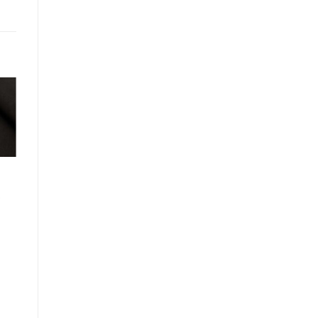
Фоамиран
зефирный
0
Зеленый 50×50
Цена от
30
₽
В КОРЗИНУ