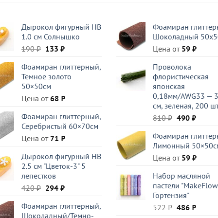
Дырокол фигурный HB
Фоамиран глиттер
1.0 см Солнышко
Шоколадный 50x5
Первоначальная
Текущая
190
₽
133
₽
Цена от
59
₽
цена
цена:
Фоамиран глиттерный,
Проволока
составляла
133 ₽.
Темное золото
флористическая
190 ₽.
50×50см
японская
0,18мм/AWG33 — 
Цена от
68
₽
см, зеленая, 200 шт
Фоамиран глиттерный,
Первоначал
Текущ
810
₽
490
₽
Серебристый 60×70см
цена
цена:
Фоамиран глиттер
составляла
490 ₽.
Цена от
71
₽
Лимонный 50×50с
810 ₽.
Дырокол фигурный HB
Цена от
59
₽
2.5 см "Цветок-3" 5
лепестков
Набор масляной
пастели "MakeFlow
Первоначальная
Текущая
420
₽
294
₽
Гортензия"
цена
цена:
Фоамиран глиттерный,
Первоначал
Текущ
522
₽
486
₽
составляла
294 ₽.
Шоколадный/Темно-
цена
цена:
420 ₽.