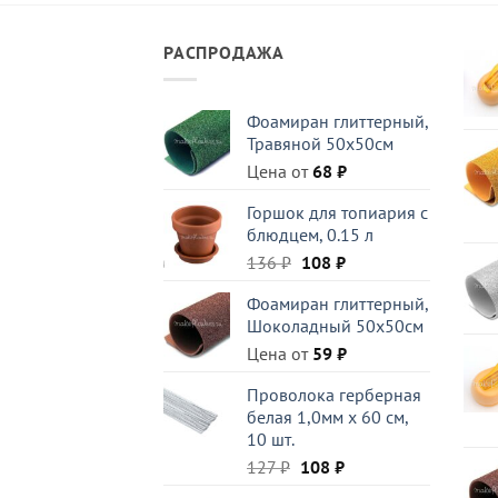
РАСПРОДАЖА
Фоамиран глиттерный,
Травяной 50x50см
Цена от
68
₽
Горшок для топиария с
блюдцем, 0.15 л
Первоначальная
Текущая
136
₽
108
₽
цена
цена:
Фоамиран глиттерный,
составляла
108 ₽.
Шоколадный 50x50см
136 ₽.
Цена от
59
₽
Проволока герберная
белая 1,0мм x 60 см,
10 шт.
Первоначальная
Текущая
127
₽
108
₽
цена
цена: