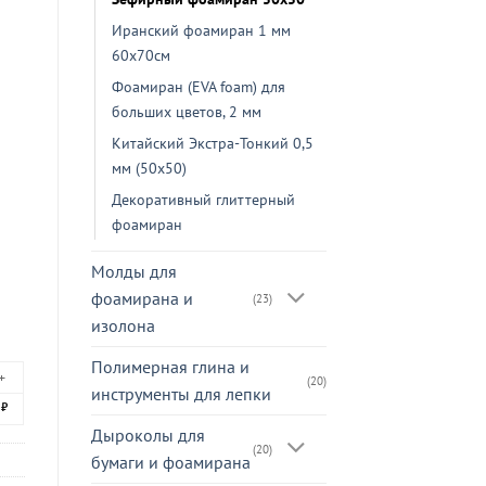
Иранский фоамиран 1 мм
60х70см
Фоамиран (EVA foam) для
больших цветов, 2 мм
Китайский Экстра-Тонкий 0,5
мм (50х50)
Декоративный глиттерный
фоамиран
Молды для
фоамирана и
(23)
изолона
Полимерная глина и
+
(20)
инструменты для лепки
3
₽
Дыроколы для
(20)
бумаги и фоамирана