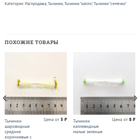
Категории:
Распродажа
,
Тычинки
,
Тычинки "капли"
,
Тычинки "семечко"
ПОХОЖИЕ ТОВАРЫ
Цена от
5
₽
Цена от
8
₽
Тычинки
Тычинки
шаровидные
каплевидные
средние
малые зеленые
коричневые с