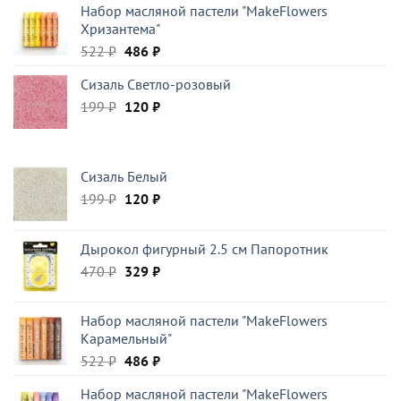
Набор масляной пастели "MakeFlowers
составляла
59 ₽.
Хризантема"
117 ₽.
Первоначальная
Текущая
522
₽
486
₽
цена
цена:
Сизаль Светло-розовый
составляла
486 ₽.
Первоначальная
Текущая
199
₽
522 ₽.
120
₽
цена
цена:
составляла
120 ₽.
199 ₽.
Сизаль Белый
Первоначальная
Текущая
199
₽
120
₽
цена
цена:
составляла
120 ₽.
Дырокол фигурный 2.5 см Папоротник
199 ₽.
Первоначальная
Текущая
470
₽
329
₽
цена
цена:
составляла
329 ₽.
Набор масляной пастели "MakeFlowers
470 ₽.
Карамельный"
Первоначальная
Текущая
522
₽
486
₽
цена
цена:
Набор масляной пастели "MakeFlowers
составляла
486 ₽.