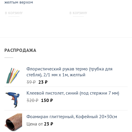
желтым верхом
В КОРЗИНУ
В КОРЗИНУ
РАСПРОДАЖА
Флористический рукав термо (трубка для
стебля), 2/1 мм x 1м, желтый
Первоначальная
Текущая
39
₽
23
₽
цена
цена:
Клеевой пистолет, синий (под стержни 7 мм)
составляла
23 ₽.
Первоначальная
Текущая
320
₽
39 ₽.
150
₽
цена
цена:
составляла
150 ₽.
Фоамиран глиттерный, Кофейный 20×30см
320 ₽.
Цена от
23
₽