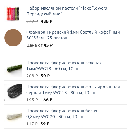
Набор масляной пастели "MakeFlowers
Персидский мак"
Первоначальная
Текущая
522
₽
486
₽
цена
цена:
Фоамиран иранский 1мм Светлый кофейный -
составляла
486 ₽.
30*35см - 25 листов
522 ₽.
Цена от
45
₽
Проволока флористическая зеленая
1мм/AWG18 - 60 см, 10 шт.
Первоначальная
Текущая
208
₽
59
₽
цена
цена:
Проволока флористическая фольгированная
составляла
59 ₽.
черная 1мм/AWG18 - 80 см, 10 шт.
208 ₽.
Первоначальная
Текущая
195
₽
166
₽
цена
цена:
Проволока флористическая белая
составляла
166 ₽.
0,8мм/AWG20 - 30 см, 10 шт.
195 ₽.
Первоначальная
Текущая
117
₽
59
₽
цена
цена: