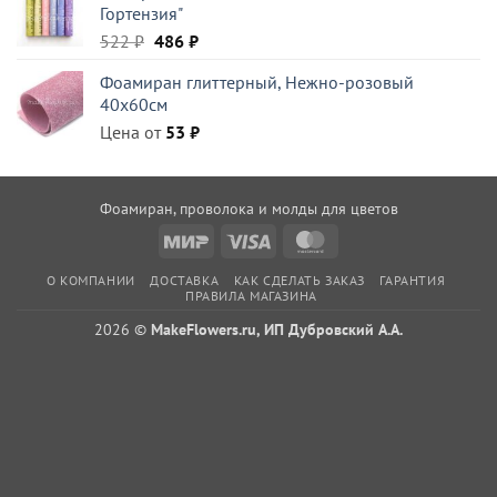
Гортензия"
522 ₽.
Первоначальная
Текущая
522
₽
486
₽
цена
цена:
Фоамиран глиттерный, Нежно-розовый
составляла
486 ₽.
40x60см
522 ₽.
Цена от
53
₽
Фоамиран, проволока и молды для цветов
Mir
Visa
MasterCard
О КОМПАНИИ
ДОСТАВКА
КАК СДЕЛАТЬ ЗАКАЗ
ГАРАНТИЯ
ПРАВИЛА МАГАЗИНА
2026 ©
MakeFlowers.ru, ИП Дубровский А.А.