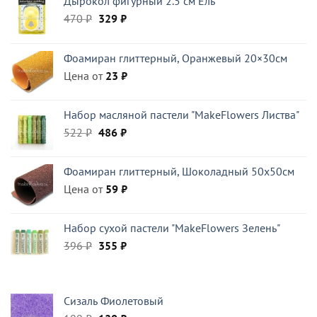
Дырокол фигурный 2.5 см Ель
Первоначальная
Текущая
470
₽
329
₽
цена
цена:
составляла
329 ₽.
Фоамиран глиттерный, Оранжевый 20×30см
470 ₽.
Цена от
23
₽
Набор масляной пастели "MakeFlowers Листва"
Первоначальная
Текущая
522
₽
486
₽
цена
цена:
составляла
486 ₽.
Фоамиран глиттерный, Шоколадный 50x50см
522 ₽.
Цена от
59
₽
Набор сухой пастели "MakeFlowers Зелень"
Первоначальная
Текущая
396
₽
355
₽
цена
цена:
составляла
355 ₽.
396 ₽.
Сизаль Фиолетовый