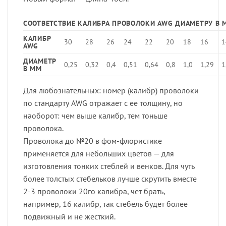
СООТВЕТСТВИЕ КАЛИБРА ПРОВОЛОКИ AWG ДИАМЕТРУ В 
КАЛИБР
30
28
26
24
22
20
18
16
1
AWG
ДИАМЕТР
0,25
0,32
0,4
0,51
0,64
0,8
1,0
1,29
1
В ММ
Для любознательных: номер (калибр) проволоки
по стандарту AWG отражает с ее толщину, но
наоборот: чем выше калибр, тем тоньше
проволока.
Проволока до №20 в фом-флористике
применяется для небольших цветов — для
изготовления тонких стеблей и венков. Для чуть
более толстых стебельков лучше скрутить вместе
2-3 проволоки 20го калибра, чет брать,
например, 16 калибр, так стебель будет более
подвижный и не жесткий.