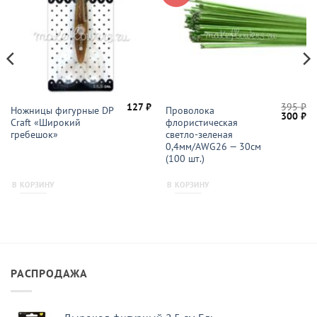
127
₽
395
₽
Ножницы фигурные DP
Проволока
Первон
Те
300
₽
Craft «Широкий
флористическая
цена
це
составл
30
гребешок»
светло-зеленая
395 ₽.
0,4мм/AWG26 — 30см
(100 шт.)
В КОРЗИНУ
В КОРЗИНУ
РАСПРОДАЖА