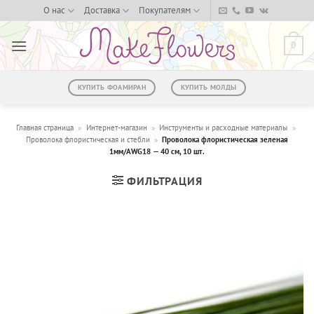
Skip
О нас
Доставка
Покупателям
to
content
0
КУПИТЬ ФОАМИРАН
КУПИТЬ МОЛДЫ
Главная страница
»
Интернет-магазин
»
Инструменты и расходные материалы
»
Проволока флористическая и стебли
»
Проволока флористическая зеленая
1мм/AWG18 — 40 см, 10 шт.
ФИЛЬТРАЦИЯ