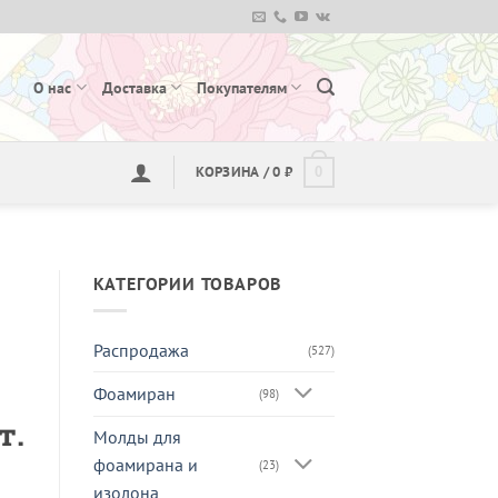
О нас
Доставка
Покупателям
КОРЗИНА /
0
₽
0
КАТЕГОРИИ ТОВАРОВ
Распродажа
(527)
Фоамиран
(98)
т.
Молды для
фоамирана и
(23)
изолона