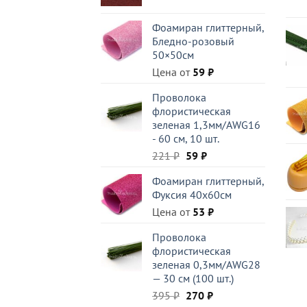
цена
цена:
составляла
120 ₽.
Фоамиран глиттерный,
199 ₽.
Бледно-розовый
50×50см
Цена от
59
₽
Проволока
флористическая
зеленая 1,3мм/AWG16
- 60 см, 10 шт.
Первоначальная
Текущая
221
₽
59
₽
цена
цена:
Фоамиран глиттерный,
составляла
59 ₽.
Фуксия 40x60см
221 ₽.
Цена от
53
₽
Проволока
флористическая
зеленая 0,3мм/AWG28
— 30 см (100 шт.)
Первоначальная
Текущая
395
₽
270
₽