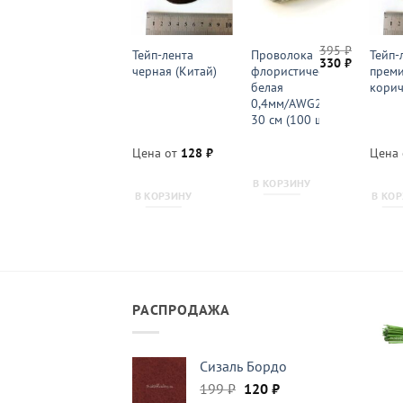
450
₽
395
₽
Стек
Тейп-лента
Проволока
Тейп-
Первоначальн
Текущая
330
₽
двусторонний
черная (Китай)
флористическая
прем
цена
цена:
(игла-шар
белая
корич
составляла
330 ₽.
395 ₽.
5мм), металл
0,4мм/AWG26 —
30 см (100 шт.)
Цена от
128
₽
Цена
В КОРЗИНУ
В КОРЗИНУ
В КОРЗИНУ
В КО
РАСПРОДАЖА
Сизаль Бордо
Первоначальная
Текущая
199
₽
120
₽