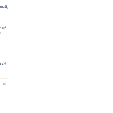
вый,
ьная
я
ный,
й
G24
ьная
я
ный,