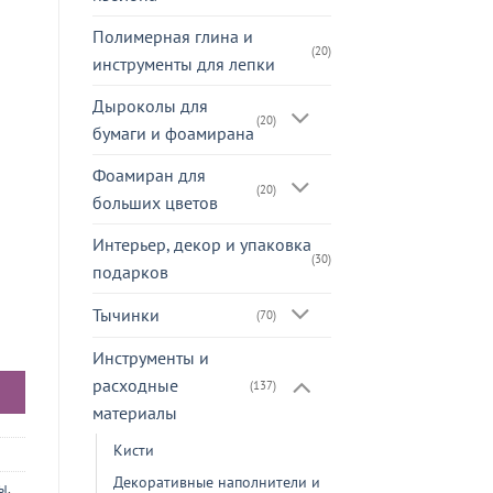
Полимерная глина и
(20)
инструменты для лепки
Дыроколы для
(20)
бумаги и фоамирана
Фоамиран для
(20)
больших цветов
Интерьер, декор и упаковка
(30)
подарков
Тычинки
(70)
рованная черная 1мм/AWG18 - 80 см, 10 шт.
Инструменты и
расходные
(137)
материалы
Кисти
Декоративные наполнители и
лы
,