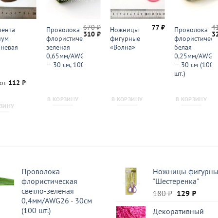
670
₽
77
₽
4
лента
Проволока
Ножницы
Проволока
ая
Первоначальная
Текущая
П
310
₽
3
иум
флористическая
фигурные
флористическ
цена
цена:
ц
невая
зеленая
«Волна»
белая
составляла
310 ₽.
со
670 ₽.
41
0,65мм/AWG22
0,25мм/AWG3
— 30 см, 100 шт.
— 30 см (100
шт.)
 от
112
₽
В КОРЗИНУ
В КОРЗИНУ
В КОРЗИНУ
РЗИНУ
Проволока
Ножницы фигурн
флористическая
"Шестеренка"
светло-зеленая
Первоначал
Текущ
180
₽
129
₽
0,4мм/AWG26 - 30см
цена
цена:
(100 шт.)
Декоративный
составляла
129 ₽.