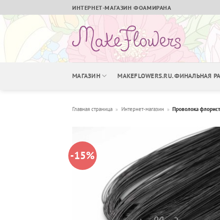
Skip
ИНТЕРНЕТ-МАГАЗИН ФОАМИРАНА
to
content
МАГАЗИН
MAKEFLOWERS.RU. ФИНАЛЬНАЯ 
Главная страница
»
Интернет-магазин
»
Проволока флорист
-15%