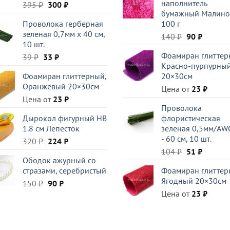
наполнитель
Первоначальная
Текущая
395
₽
300
₽
180 ₽.
бумажный Малино
цена
цена:
Проволока герберная
100 г
составляла
300 ₽.
зеленая 0,7мм x 40 см,
Первоначал
Текуща
395 ₽.
140
₽
90
₽
10 шт.
цена
цена:
Фоамиран глиттер
Первоначальная
Текущая
39
₽
33
₽
составляла
90 ₽.
Красно-пурпурны
цена
цена:
140 ₽.
Фоамиран глиттерный,
20×30см
составляла
33 ₽.
Оранжевый 20×30см
39 ₽.
Цена от
23
₽
Цена от
23
₽
Проволока
Дырокол фигурный HB
флористическая
1.8 см Лепесток
зеленая 0,5мм/AW
- 60 см, 10 шт.
Первоначальная
Текущая
320
₽
224
₽
Первоначал
Текуща
цена
цена:
104
₽
51
₽
Ободок ажурный со
цена
цена:
составляла
224 ₽.
стразами, серебристый
Фоамиран глиттер
составляла
51 ₽.
320 ₽.
Ягодный 20×30см
Первоначальная
Текущая
150
₽
90
₽
104 ₽.
цена
цена:
Цена от
23
₽
составляла
90 ₽.
150 ₽.