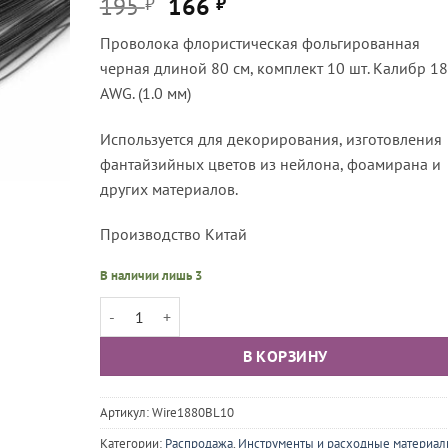
Первоначальная
Текущая
195
166
₽
₽
цена
цена:
Проволока флористическая фольгированная
составляла
166 ₽.
черная длиной 80 см, комплект 10 шт. Калибр 18
195 ₽.
AWG. (1.0 мм)
Используется для декорирования, изготовления
фантайзийных цветов из нейлона, фоамирана и
других материалов.
Производство Китай
В наличии лишь 3
Количество товара Проволока флористическая фольги
В КОРЗИНУ
Артикул:
Wire1880BL10
Категории:
Распродажа
,
Инструменты и расходные материа