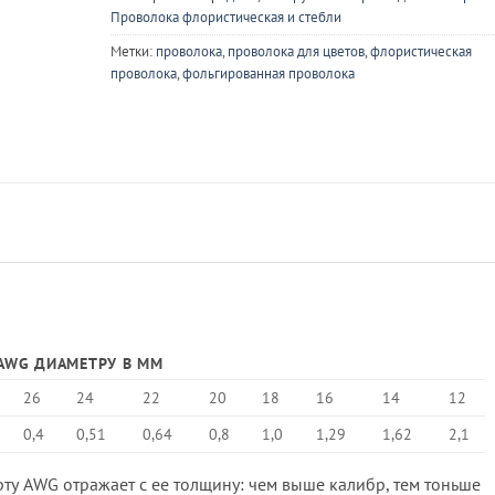
Проволока флористическая и стебли
Метки:
проволока
,
проволока для цветов
,
флористическая
проволока
,
фольгированная проволока
AWG ДИАМЕТРУ В ММ
26
24
22
20
18
16
14
12
0,4
0,51
0,64
0,8
1,0
1,29
1,62
2,1
ту AWG отражает с ее толщину: чем выше калибр, тем тоньше