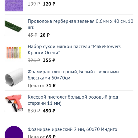
Первоначальная
Текущая
199
₽
120
₽
цена
цена:
составляла
120 ₽.
Проволока герберная зеленая 0,6мм x 40 см, 10
199 ₽.
шт.
Первоначальная
Текущая
45
₽
28
₽
цена
цена:
Набор сухой мягкой пастели "MakeFlowers
составляла
28 ₽.
Краски Осени"
45 ₽.
Первоначальная
Текущая
396
₽
355
₽
цена
цена:
Фоамиран глиттерный, Белый c золотыми
составляла
355 ₽.
блестками 60×70см
396 ₽.
Цена от
71
₽
Клеевой пистолет большой розовый (под
стержни 11 мм)
Первоначальная
Текущая
830
₽
450
₽
цена
цена:
составляла
450 ₽.
Фоамиран иранский 2 мм, 60х70 Индиго
830 ₽.
Цена от
69
₽