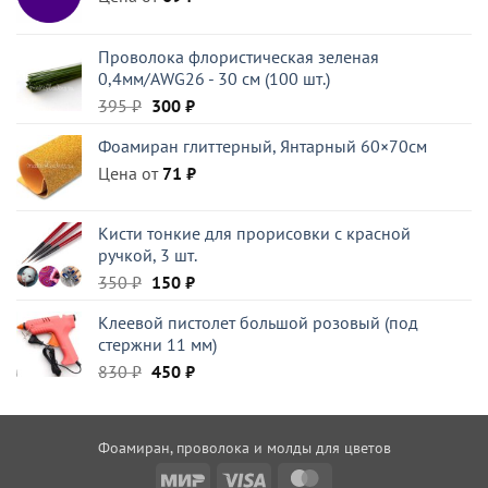
Проволока флористическая зеленая
0,4мм/AWG26 - 30 см (100 шт.)
Первоначальная
Текущая
395
₽
300
₽
цена
цена:
Фоамиран глиттерный, Янтарный 60×70см
составляла
300 ₽.
Цена от
395 ₽.
71
₽
Кисти тонкие для прорисовки с красной
ручкой, 3 шт.
Первоначальная
Текущая
350
₽
150
₽
цена
цена:
Клеевой пистолет большой розовый (под
составляла
150 ₽.
стержни 11 мм)
350 ₽.
Первоначальная
Текущая
830
₽
450
₽
цена
цена:
составляла
450 ₽.
830 ₽.
Фоамиран, проволока и молды для цветов
Mir
Visa
MasterCard