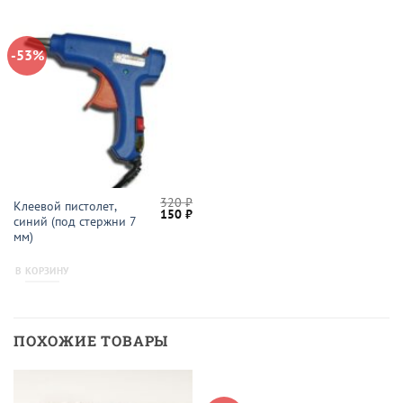
-53%
320
₽
Клеевой пистолет,
Первоначальная
Текущая
150
₽
синий (под стержни 7
цена
цена:
составляла
150 ₽.
мм)
320 ₽.
В КОРЗИНУ
ПОХОЖИЕ ТОВАРЫ