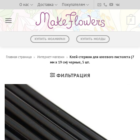
Skip
О нас
Доставка
Покупателям
to
content
0
КУПИТЬ ФОАМИРАН
КУПИТЬ МОЛДЫ
Главная страница
»
Интернет-магазин
»
Клей-стержни для клеевого пистолета (7
мм х 19 см) черные, 5 шт.
ФИЛЬТРАЦИЯ