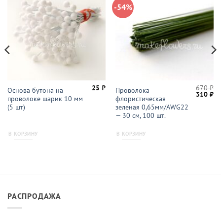
-54%
25
₽
670
₽
Основа бутона на
Проволока
Первон
Те
310
₽
проволоке шарик 10 мм
флористическая
цена
це
составл
31
(5 шт)
зеленая 0,65мм/AWG22
670 ₽.
— 30 см, 100 шт.
В КОРЗИНУ
В КОРЗИНУ
РАСПРОДАЖА