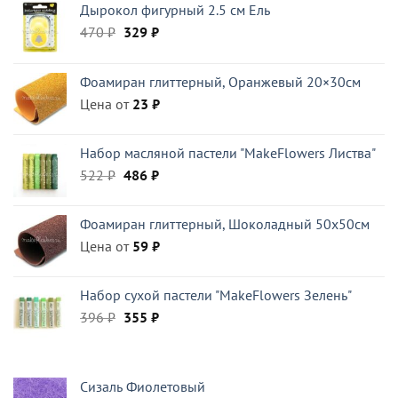
Дырокол фигурный 2.5 см Ель
Первоначальная
Текущая
470
₽
329
₽
цена
цена:
составляла
329 ₽.
Фоамиран глиттерный, Оранжевый 20×30см
470 ₽.
Цена от
23
₽
Набор масляной пастели "MakeFlowers Листва"
Первоначальная
Текущая
522
₽
486
₽
цена
цена:
составляла
486 ₽.
Фоамиран глиттерный, Шоколадный 50x50см
522 ₽.
Цена от
59
₽
Набор сухой пастели "MakeFlowers Зелень"
Первоначальная
Текущая
396
₽
355
₽
цена
цена:
составляла
355 ₽.
396 ₽.
Сизаль Фиолетовый