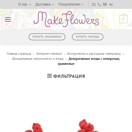
Skip
О нас
Доставка
Покупателям
to
content
0
КУПИТЬ ФОАМИРАН
КУПИТЬ МОЛДЫ
Главная страница
»
Интернет-магазин
»
Инструменты и расходные материалы
»
Декоративные наполнители и ягоды
»
Декоративные ягоды с изморозью,
оранжевые
ФИЛЬТРАЦИЯ