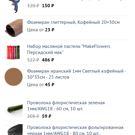
Первоначальная
Текущая
320
₽
39 ₽.
150
₽
цена
цена:
составляла
150 ₽.
Фоамиран глиттерный, Кофейный 20×30см
320 ₽.
Цена от
23
₽
Набор масляной пастели "MakeFlowers
Персидский мак"
Первоначальная
Текущая
522
₽
486
₽
цена
цена:
Фоамиран иранский 1мм Светлый кофейный -
составляла
486 ₽.
30*35см - 25 листов
522 ₽.
Цена от
45
₽
Проволока флористическая зеленая
1мм/AWG18 - 60 см, 10 шт.
Первоначальная
Текущая
208
₽
59
₽
цена
цена:
Проволока флористическая фольгированная
составляла
59 ₽.
черная 1мм/AWG18 - 80 см, 10 шт.
208 ₽.