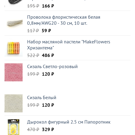
Первоначальная
Текущая
195
₽
166
₽
цена
цена:
Проволока флористическая белая
составляла
166 ₽.
0,8мм/AWG20 - 30 см, 10 шт.
195 ₽.
Первоначальная
Текущая
117
₽
59
₽
цена
цена:
Набор масляной пастели "MakeFlowers
составляла
59 ₽.
Хризантема"
117 ₽.
Первоначальная
Текущая
522
₽
486
₽
цена
цена:
Сизаль Светло-розовый
составляла
486 ₽.
Первоначальная
Текущая
199
₽
522 ₽.
120
₽
цена
цена:
составляла
120 ₽.
199 ₽.
Сизаль Белый
Первоначальная
Текущая
199
₽
120
₽
цена
цена:
составляла
120 ₽.
Дырокол фигурный 2.5 см Папоротник
199 ₽.
Первоначальная
Текущая
470
₽
329
₽