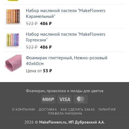
цена
цена:
составляла
329 ₽.
Набор масляной пастели "MakeFlowers
470 ₽.
Карамельный"
Первоначальная
Текущая
522
₽
486
₽
цена
цена:
Набор масляной пастели "MakeFlowers
составляла
486 ₽.
Гортензия"
522 ₽.
Первоначальная
Текущая
522
₽
486
₽
цена
цена:
Фоамиран глиттерный, Нежно-розовый
составляла
486 ₽.
40x60см
522 ₽.
Цена от
53
₽
Фоамиран, проволока и молды для цветов
Mir
Visa
MasterCard
О КОМПАНИИ
ДОСТАВКА
КАК СДЕЛАТЬ ЗАКАЗ
ГАРАНТИЯ
ПРАВИЛА МАГАЗИНА
2026 ©
MakeFlowers.ru, ИП Дубровский А.А.