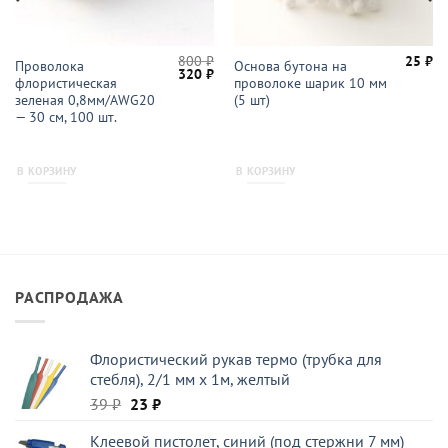
800
₽
25
₽
Проволока
Основа бутона на
Первоначальная
Текущая
320
₽
флористическая
проволоке шарик 10 мм
цена
цена:
составляла
320 ₽.
зеленая 0,8мм/AWG20
(5 шт)
800 ₽.
— 30 см, 100 шт.
В КОРЗИНУ
В КОРЗИНУ
РАСПРОДАЖА
Флористический рукав термо (трубка для
стебля), 2/1 мм x 1м, желтый
Первоначальная
Текущая
39
₽
23
₽
цена
цена:
Клеевой пистолет, синий (под стержни 7 мм)
составляла
23 ₽.