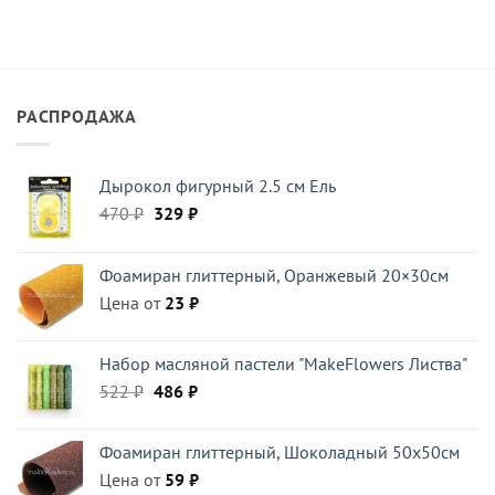
РАСПРОДАЖА
Дырокол фигурный 2.5 см Ель
Первоначальная
Текущая
470
₽
329
₽
цена
цена:
составляла
329 ₽.
Фоамиран глиттерный, Оранжевый 20×30см
470 ₽.
Цена от
23
₽
Набор масляной пастели "MakeFlowers Листва"
Первоначальная
Текущая
522
₽
486
₽
цена
цена:
составляла
486 ₽.
Фоамиран глиттерный, Шоколадный 50x50см
522 ₽.
Цена от
59
₽