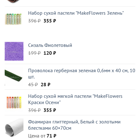
Набор сухой пастели "MakeFlowers Зелень"
Первоначальная
Текущая
396
₽
355
₽
цена
цена:
составляла
355 ₽.
396 ₽.
Сизаль Фиолетовый
Первоначальная
Текущая
199
₽
120
₽
цена
цена:
составляла
120 ₽.
Проволока герберная зеленая 0,6мм x 40 см, 10
199 ₽.
шт.
Первоначальная
Текущая
45
₽
28
₽
цена
цена:
Набор сухой мягкой пастели "MakeFlowers
составляла
28 ₽.
Краски Осени"
45 ₽.
Первоначальная
Текущая
396
₽
355
₽
цена
цена:
Фоамиран глиттерный, Белый c золотыми
составляла
355 ₽.
блестками 60×70см
396 ₽.
Цена от
71
₽