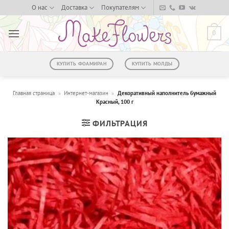
Skip
О нас
Доставка
Покупателям
to
content
0
КУПИТЬ ФОАМИРАН
КУПИТЬ МОЛДЫ
Главная страница
»
Интернет-магазин
»
Декоративный наполнитель бумажный
Красный, 100 г
ФИЛЬТРАЦИЯ