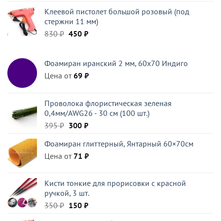
Клеевой пистолет большой розовый (под
стержни 11 мм)
Первоначальная
Текущая
830
₽
450
₽
цена
цена:
составляла
450 ₽.
Фоамиран иранский 2 мм, 60х70 Индиго
830 ₽.
Цена от
69
₽
Проволока флористическая зеленая
0,4мм/AWG26 - 30 см (100 шт.)
Первоначальная
Текущая
395
₽
300
₽
цена
цена:
Фоамиран глиттерный, Янтарный 60×70см
составляла
300 ₽.
Цена от
395 ₽.
71
₽
Кисти тонкие для прорисовки с красной
ручкой, 3 шт.
Первоначальная
Текущая
350
₽
150
₽
цена
цена: