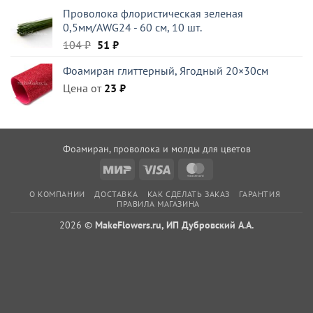
Проволока флористическая зеленая
0,5мм/AWG24 - 60 см, 10 шт.
Первоначальная
Текущая
104
₽
51
₽
цена
цена:
Фоамиран глиттерный, Ягодный 20×30см
составляла
51 ₽.
Цена от
104 ₽.
23
₽
Фоамиран, проволока и молды для цветов
Mir
Visa
MasterCard
О КОМПАНИИ
ДОСТАВКА
КАК СДЕЛАТЬ ЗАКАЗ
ГАРАНТИЯ
ПРАВИЛА МАГАЗИНА
2026 ©
MakeFlowers.ru, ИП Дубровский А.А.