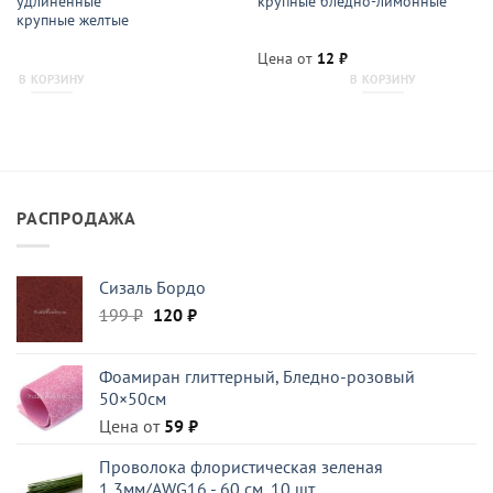
удлиненные
крупные бледно-лимонные
крупные желтые
Цена от
12
₽
В КОРЗИНУ
В КОРЗИНУ
РАСПРОДАЖА
Сизаль Бордо
Первоначальная
Текущая
199
₽
120
₽
цена
цена:
составляла
120 ₽.
Фоамиран глиттерный, Бледно-розовый
199 ₽.
50×50см
Цена от
59
₽
Проволока флористическая зеленая
1,3мм/AWG16 - 60 см, 10 шт.