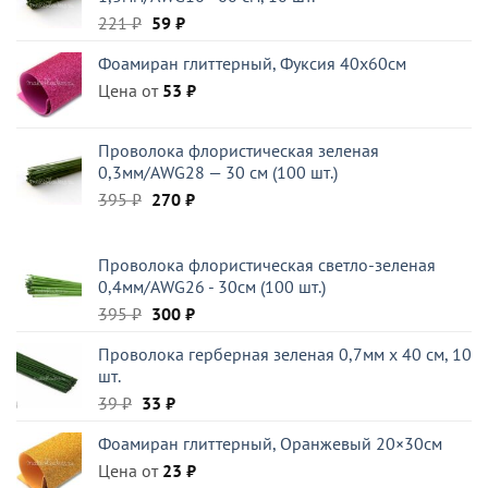
Первоначальная
Текущая
221
₽
59
₽
цена
цена:
Фоамиран глиттерный, Фуксия 40x60см
составляла
59 ₽.
Цена от
221 ₽.
53
₽
Проволока флористическая зеленая
0,3мм/AWG28 — 30 см (100 шт.)
Первоначальная
Текущая
395
₽
270
₽
цена
цена:
составляла
270 ₽.
Проволока флористическая светло-зеленая
395 ₽.
0,4мм/AWG26 - 30см (100 шт.)
Первоначальная
Текущая
395
₽
300
₽
цена
цена:
Проволока герберная зеленая 0,7мм x 40 см, 10
составляла
300 ₽.
шт.
395 ₽.
Первоначальная
Текущая
39
₽
33
₽
цена
цена:
Фоамиран глиттерный, Оранжевый 20×30см
составляла
33 ₽.
Цена от
39 ₽.
23
₽