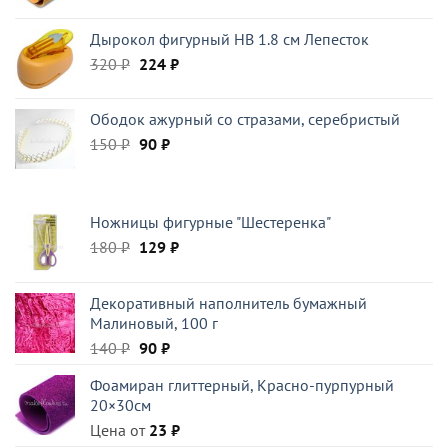
Дырокол фигурный HB 1.8 см Лепесток
Первоначальная
Текущая
320
₽
224
₽
цена
цена:
составляла
224 ₽.
Ободок ажурный со стразами, серебристый
320 ₽.
Первоначальная
Текущая
150
₽
90
₽
цена
цена:
составляла
90 ₽.
150 ₽.
Ножницы фигурные "Шестеренка"
Первоначальная
Текущая
180
₽
129
₽
цена
цена:
составляла
129 ₽.
Декоративный наполнитель бумажный
180 ₽.
Малиновый, 100 г
Первоначальная
Текущая
140
₽
90
₽
цена
цена:
Фоамиран глиттерный, Красно-пурпурный
составляла
90 ₽.
20×30см
140 ₽.
Цена от
23
₽